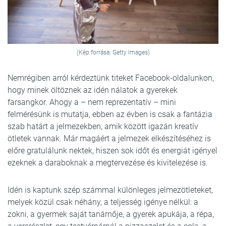
(Kép forrása: Getty Images)
Nemrégiben arról kérdeztünk titeket Facebook-oldalunkon,
hogy minek öltöznek az idén nálatok a gyerekek
farsangkor. Ahogy a – nem reprezentatív – mini
felmérésünk is mutatja, ebben az évben is csak a fantázia
szab határt a jelmezekben, amik között igazán kreatív
ötletek vannak. Már magáért a jelmezek elkészítéséhez is
előre gratulálunk nektek, hiszen sok időt és energiát igényel
ezeknek a daraboknak a megtervezése és kivitelezése is.
Idén is kaptunk szép számmal különleges jelmezötleteket,
melyek közül csak néhány, a teljesség igénye nélkül: a
zokni, a gyermek saját tanárnője, a gyerek apukája, a répa,