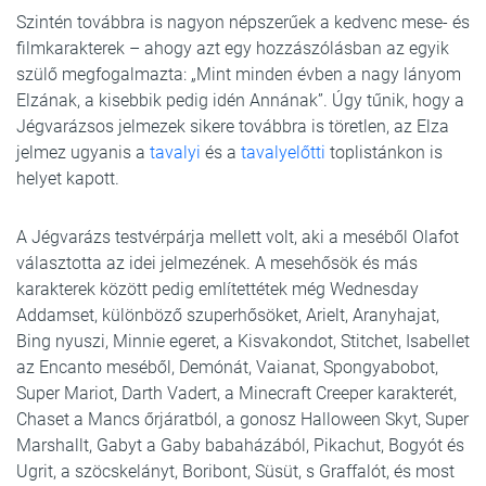
Szintén továbbra is nagyon népszerűek a kedvenc mese- és
filmkarakterek – ahogy azt egy hozzászólásban az egyik
szülő megfogalmazta: „Mint minden évben a nagy lányom
Elzának, a kisebbik pedig idén Annának”. Úgy tűnik, hogy a
Jégvarázsos jelmezek sikere továbbra is töretlen, az Elza
jelmez ugyanis a
tavalyi
és a
tavalyelőtti
toplistánkon is
helyet kapott.
A Jégvarázs testvérpárja mellett volt, aki a meséből Olafot
választotta az idei jelmezének. A mesehősök és más
karakterek között pedig említettétek még Wednesday
Addamset, különböző szuperhősöket, Arielt, Aranyhajat,
Bing nyuszi, Minnie egeret, a Kisvakondot, Stitchet, Isabellet
az Encanto meséből, Demónát, Vaianat, Spongyabobot,
Super Mariot, Darth Vadert, a Minecraft Creeper karakterét,
Chaset a Mancs őrjáratból, a gonosz Halloween Skyt, Super
Marshallt, Gabyt a Gaby babaházából, Pikachut, Bogyót és
Ugrit, a szöcskelányt, Boribont, Süsüt, s Graffalót, és most