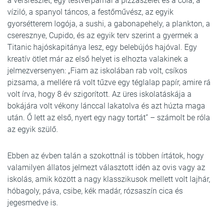
a versrészlet, egy testvérpárnál a pizzaszelet és a cola, a
víziló, a spanyol táncos, a festőművész, az egyik
gyorsétterem logója, a sushi, a gabonapehely, a plankton, a
cseresznye, Cupido, és az egyik terv szerint a gyermek a
Titanic hajóskapitánya lesz, egy belebújós hajóval. Egy
kreatív ötlet már az első helyet is elhozta valakinek a
jelmezversenyen: „Fiam az iskolában rab volt, csíkos
pizsama, a mellére rá volt tűzve egy téglalap papír, amire rá
volt írva, hogy 8 év szigorított. Az üres iskolatáskája a
bokájára volt vékony lánccal lakatolva és azt húzta maga
után. Ő lett az első, nyert egy nagy tortát” – számolt be róla
az egyik szülő.
Ebben az évben talán a szokottnál is többen írtátok, hogy
valamilyen állatos jelmezt választott idén az ovis vagy az
iskolás, amik között a nagy klasszikusok mellett volt lajhár,
hóbagoly, páva, csibe, kék madár, rózsaszín cica és
jegesmedve is.