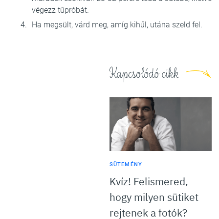
végezz tűpróbát.
Ha megsült, várd meg, amíg kihűl, utána szeld fel.
Kapcsolódó cikk
SÜTEMÉNY
Kvíz! Felismered,
hogy milyen sütiket
rejtenek a fotók?