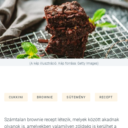
(A kép illusztráció. Kép forrása: Getty Images)
CUKKINI
BROWNIE
SÜTEMÉNY
RECEPT
Számtalan brownie recept létezik, melyek között akadnak
olyanok is, amelyekben valamilyen zöldség is kerülhet a