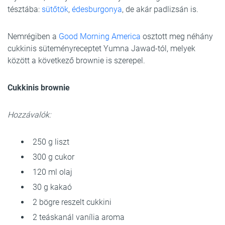
tésztába:
sütőtök
,
édesburgonya
, de akár padlizsán is.
Nemrégiben a
Good Morning America
osztott meg néhány
cukkinis süteményreceptet Yumna Jawad-tól, melyek
között a következő brownie is szerepel.
Cukkinis brownie
Hozzávalók:
250 g liszt
300 g cukor
120 ml olaj
30 g kakaó
2 bögre reszelt cukkini
2 teáskanál vanília aroma