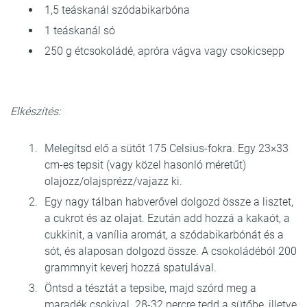
1,5 teáskanál szódabikarbóna
1 teáskanál só
250 g étcsokoládé, apróra vágva vagy csokicsepp
Elkészítés:
Melegítsd elő a sütőt 175 Celsius-fokra. Egy 23×33
cm-es tepsit (vagy közel hasonló méretűt)
olajozz/olajsprézz/vajazz ki.
Egy nagy tálban habverővel dolgozd össze a lisztet,
a cukrot és az olajat. Ezután add hozzá a kakaót, a
cukkinit, a vanília aromát, a szódabikarbónát és a
sót, és alaposan dolgozd össze. A csokoládéból 200
grammnyit keverj hozzá spatulával.
Öntsd a tésztát a tepsibe, majd szórd meg a
maradék csokival. 28-32 percre tedd a sütőbe, illetve