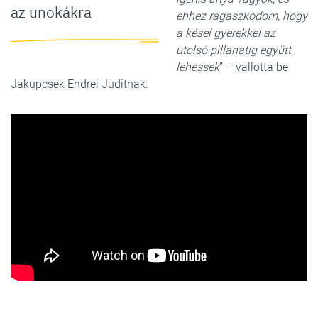
az unokákra
ehhez ragaszkodom, hogy
a kései gyerekkel az
utolsó pillanatig együtt
lehessek
” – vallotta be
Jakupcsek Endrei Juditnak.