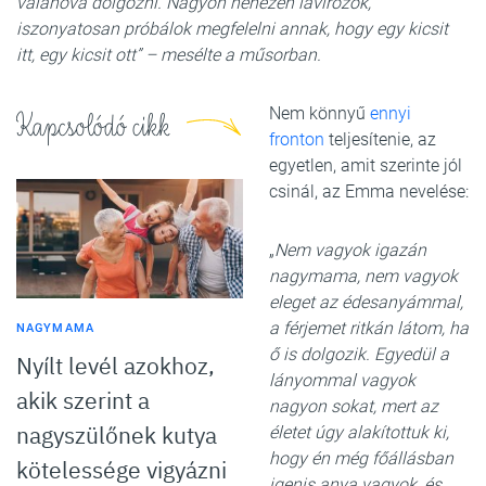
valahova dolgozni. Nagyon nehezen lavírozok,
iszonyatosan próbálok megfelelni annak, hogy egy kicsit
itt, egy kicsit ott”
– mesélte a műsorban.
Nem könnyű
ennyi
Kapcsolódó cikk
fronton
teljesítenie, az
egyetlen, amit szerinte jól
csinál, az Emma nevelése:
„
Nem vagyok igazán
nagymama, nem vagyok
eleget az édesanyámmal,
a férjemet ritkán látom, ha
NAGYMAMA
ő is dolgozik. Egyedül a
Nyílt levél azokhoz,
lányommal vagyok
akik szerint a
nagyon sokat, mert az
nagyszülőnek kutya
életet úgy alakítottuk ki,
hogy én még főállásban
kötelessége vigyázni
igenis anya vagyok, és