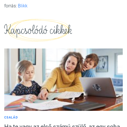
forrás:
Blikk
Kapcsolódó cikkek
CSALÁD
Ha te vagy az első számú szülő, az egy soha