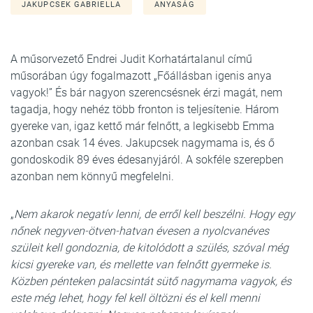
JAKUPCSEK GABRIELLA
ANYASÁG
A műsorvezető Endrei Judit Korhatártalanul című
műsorában úgy fogalmazott „Főállásban igenis anya
vagyok!” És bár nagyon szerencsésnek érzi magát, nem
tagadja, hogy nehéz több fronton is teljesítenie. Három
gyereke van, igaz kettő már felnőtt, a legkisebb Emma
azonban csak 14 éves. Jakupcsek nagymama is, és ő
gondoskodik 89 éves édesanyjáról. A sokféle szerepben
azonban nem könnyű megfelelni.
„
Nem akarok negatív lenni, de erről kell beszélni. Hogy egy
nőnek negyven-ötven-hatvan évesen a nyolcvanéves
szüleit kell gondoznia, de kitolódott a szülés, szóval még
kicsi gyereke van, és mellette van felnőtt gyermeke
is.
Közben pénteken palacsintát sütő nagymama vagyok, és
este még lehet, hogy fel kell öltözni és el kell menni