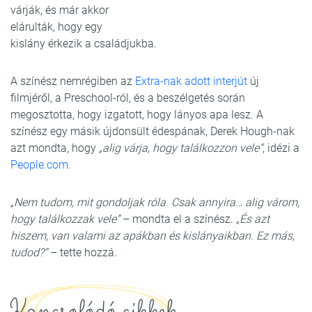
várják, és már akkor
elárulták, hogy egy
kislány érkezik a családjukba.
A színész nemrégiben az
Extra-nak adott interjút
új
filmjéről, a Preschool-ról, és a beszélgetés során
megosztotta, hogy izgatott, hogy lányos apa lesz. A
színész egy másik újdonsült édespának, Derek Hough-nak
azt mondta, hogy
„alig várja, hogy találkozzon vele”
, idézi a
People.com
.
„Nem tudom, mit gondoljak róla. Csak annyira… alig várom,
hogy találkozzak vele”
– mondta el a színész.
„És azt
hiszem, van valami az apákban és kislányaikban. Ez más,
tudod?”
– tette hozzá.