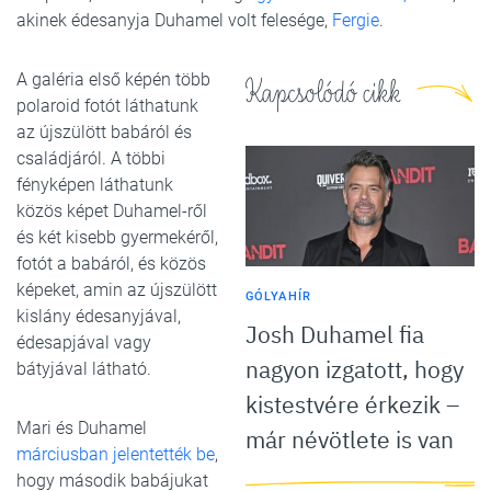
akinek édesanyja Duhamel volt felesége,
Fergie
.
A galéria első képén több
Kapcsolódó cikk
polaroid fotót láthatunk
az újszülött babáról és
családjáról. A többi
fényképen láthatunk
közös képet Duhamel-ről
és két kisebb gyermekéről,
fotót a babáról, és közös
képeket, amin az újszülött
GÓLYAHÍR
kislány édesanyjával,
Josh Duhamel fia
édesapjával vagy
nagyon izgatott, hogy
bátyjával látható.
kistestvére érkezik –
Mari és Duhamel
már névötlete is van
márciusban jelentették be
,
hogy második babájukat