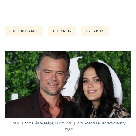
JOSH DUHAMEL
GÓLYAHÍR
SZTÁROK
Josh Duhamel és felesége, Audra Mari. (Fotó: Pascal Le Segretain/Getty
Images)