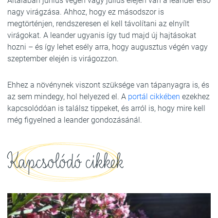
Általában június végén vagy július elején van a leander első
nagy virágzása. Ahhoz, hogy ez másodszor is
megtörténjen, rendszeresen el kell távolítani az elnyílt
virágokat. A leander ugyanis így tud majd új hajtásokat
hozni – és így lehet esély arra, hogy augusztus végén vagy
szeptember elején is virágozzon.
Ehhez a növénynek viszont szüksége van tápanyagra is, és
az sem mindegy, hol helyezed el. A
portál cikkében
ezekhez
kapcsolódóan is találsz tippeket, és arról is, hogy mire kell
még figyelned a leander gondozásánál.
Kapcsolódó cikkek