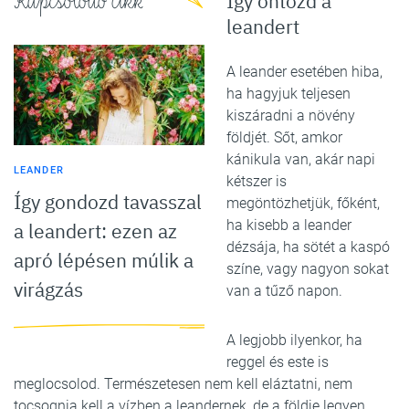
Kapcsolódó cikk
Így öntözd a
leandert
A leander esetében hiba,
ha hagyjuk teljesen
kiszáradni a növény
földjét. Sőt, amkor
kánikula van, akár napi
LEANDER
kétszer is
Így gondozd tavasszal
megöntözhetjük, főként,
ha kisebb a leander
a leandert: ezen az
dézsája, ha sötét a kaspó
apró lépésen múlik a
színe, vagy nagyon sokat
virágzás
van a tűző napon.
A legjobb ilyenkor, ha
reggel és este is
meglocsolod. Természetesen nem kell eláztatni, nem
tocsognia kell a vízben a leandernek, de a földje legyen