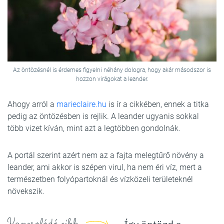
Az öntözésnél is érdemes figyelni néhány dologra, hogy akár másodszor is
hozzon virágokat a leander.
Ahogy arról a
marieclaire.hu
is ír a cikkében, ennek a titka
pedig az öntözésben is rejlik. A leander ugyanis sokkal
több vizet kíván, mint azt a legtöbben gondolnák.
A portál szerint azért nem az a fajta melegtűrő növény a
leander, ami akkor is szépen virul, ha nem éri víz, mert a
természetben folyópartoknál és vízközeli területeknél
növekszik.