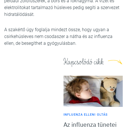
például zöldfűszerek, a bors és a fokhagyma. A vizet és
elektrolitokat tartalmazó húsleves pedig segíti a szervezet
hidratálódását.
A szakértő úgy foglalja mindezt össze, hogy ugyan a
csirkehúsleves nem csodaszer a nátha és az influenza
ellen, de besegíthet a gyógyulásban.
Kapcsolódó cikk
INFLUENZA ELLENI OLTÁS
Az influenza tünetei