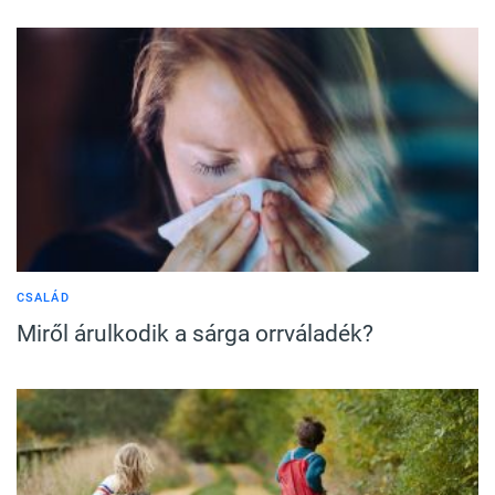
CSALÁD
Miről árulkodik a sárga orrváladék?