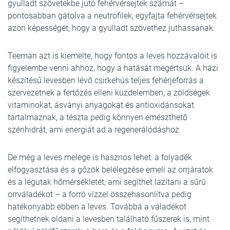
gyulladt szövetekbe jutó fehérvérsejtek számát –
pontosabban gátolva a neutrofilek, egyfajta fehérvérsejtek
azon képességét, hogy a gyulladt szövethez juthassanak.
Teeman azt is kiemelte, hogy fontos a leves hozzávalóit is
figyelembe venni ahhoz, hogy a hatását megértsük. A házi
készítésű levesben lévő csirkehús teljes fehérjeforrás a
szervezetnek a fertőzés elleni küzdelemben, a zöldségek
vitaminokat, ásványi anyagokat és antioxidánsokat
tartalmaznak, a tészta pedig könnyen emészthető
szénhidrát, ami energiát ad a regenerálódáshoz.
De még a leves melege is hasznos lehet: a folyadék
elfogyasztása és a gőzök belélegzése emeli az orrjáratok
és a légutak hőmérsékletét, ami segíthet lazítani a sűrű
orrváladékot – a forró vízzel összehasonlítva pedig
hatékonyabb ebben a leves. Továbbá a váladékot
segíthetnek oldani a levesben található fűszerek is, mint