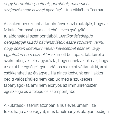
vagy baromfihús; sajtnak, gombánk, miso-nk és
szójaszósznak is lehet ilyen íze”
– írja cikkében Teeman.
A szakember szerint a tanulmányok azt mutatják, hogy az
íz kulcsfontosságú a csirkehúsleves gyógyító
tulajdonságai szempontjából.
„Amikor felsőlégúti
betegséggel küzdő pácienst látok, észre szoktam venni,
hogy sokan közülük hirtelen kevesebbet esznek, vagy
egyáltalán nem esznek”
– számolt be tapasztalatairól a
szakember, aki elmagyarázta, hogy ennek az oka az, hogy
az akut betegségek gyulladásos reakciót váltanak ki, ami
csökkentheti az étvágyat. Ha nincs kedvünk enni, akkor
pedig valószínűleg nem kapjuk meg a szükséges
tápanyagokat, ami nem előnyös az immunrendszer
egészsége és a felépülés szempontjából.
A kutatások szerint azonban a húsleves umami íze
fokozhatja az étvágyat, más tanulmányok alapján pedig a