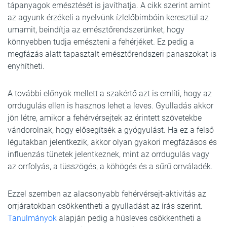
tápanyagok emésztését is javíthatja. A cikk szerint amint
az agyunk érzékeli a nyelvünk ízlelőbimbóin keresztül az
umamit, beindítja az emésztőrendszerünket, hogy
könnyebben tudja emészteni a fehérjéket. Ez pedig a
megfázás alatt tapasztalt emésztőrendszeri panaszokat is
enyhítheti.
A további előnyök mellett a szakértő azt is említi, hogy az
orrdugulás ellen is hasznos lehet a leves. Gyulladás akkor
jön létre, amikor a fehérvérsejtek az érintett szövetekbe
vándorolnak, hogy elősegítsék a gyógyulást. Ha ez a felső
légutakban jelentkezik, akkor olyan gyakori megfázásos és
influenzás tünetek jelentkeznek, mint az orrdugulás vagy
az orrfolyás, a tüsszögés, a köhögés és a sűrű orrváladék.
Ezzel szemben az alacsonyabb fehérvérsejt-aktivitás az
orrjáratokban csökkentheti a gyulladást az írás szerint.
Tanulmányok
alapján pedig a húsleves csökkentheti a