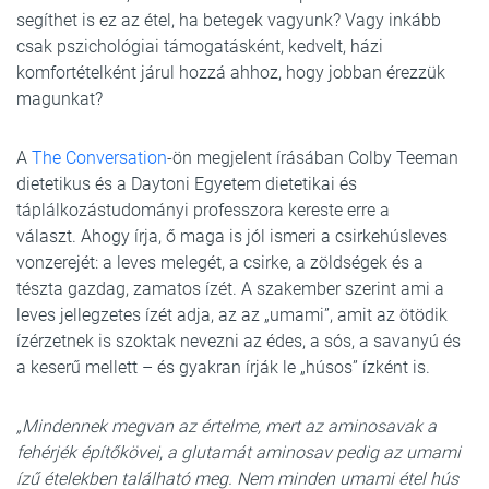
segíthet is ez az étel, ha betegek vagyunk? Vagy inkább
csak pszichológiai támogatásként, kedvelt, házi
komfortételként járul hozzá ahhoz, hogy jobban érezzük
magunkat?
A
The Conversation
-ön megjelent írásában Colby Teeman
dietetikus és a Daytoni Egyetem dietetikai és
táplálkozástudományi professzora kereste erre a
választ. Ahogy írja, ő maga is jól ismeri a csirkehúsleves
vonzerejét: a leves melegét, a csirke, a zöldségek és a
tészta gazdag, zamatos ízét. A szakember szerint ami a
leves jellegzetes ízét adja, az az „umami”, amit az ötödik
ízérzetnek is szoktak nevezni az édes, a sós, a savanyú és
a keserű mellett – és gyakran írják le „húsos” ízként is.
„Mindennek megvan az értelme, mert az aminosavak a
fehérjék építőkövei, a glutamát aminosav pedig az umami
ízű ételekben található meg. Nem minden umami étel hús