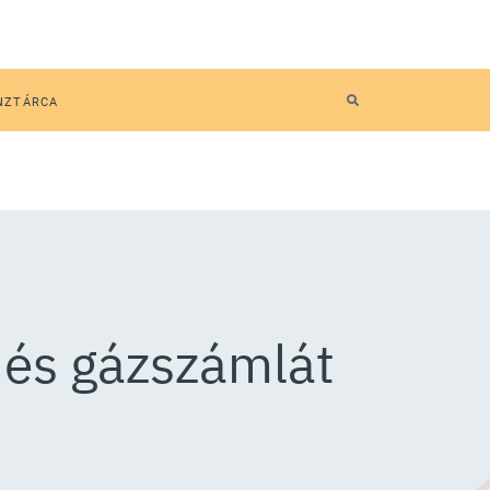
NZTÁRCA
 és gázszámlát