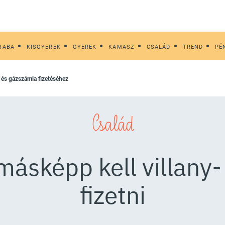
BABA
KISGYEREK
GYEREK
KAMASZ
CSALÁD
TREND
PÉ
y- és gázszámla fizetéséhez
Család
ásképp kell villany-
fizetni