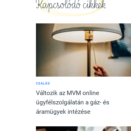
Kapcsolódó cikkek
CSALÁD
Változik az MVM online
ügyfélszolgálatán a gáz- és
áramügyek intézése