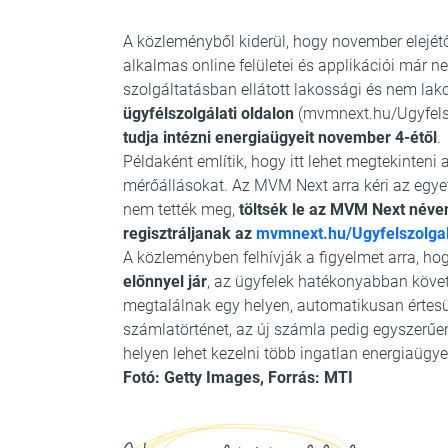
A közleményből kiderül, hogy november elejét
alkalmas online felületei és applikációi már
szolgáltatásban ellátott lakossági és nem lak
ügyfélszolgálati oldalon
(mvmnext.hu/Ugyfelsz
tudja intézni energiaügyeit november 4-étől
.
Példaként említik, hogy itt lehet megtekinteni
mérőállásokat. Az MVM Next arra kéri az egye
nem tették meg,
töltsék le az MVM Next néven
regisztráljanak az
mvmnext.hu/Ugyfelszolgal
A közleményben felhívják a figyelmet arra, ho
előnnyel jár
, az ügyfelek hatékonyabban köve
megtalálnak egy helyen, automatikusan értesül
számlatörténet, az új számla pedig egyszerűen
helyen lehet kezelni több ingatlan energiaügyei
Fotó: Getty Images, Forrás: MTI