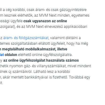
ől a cég korábbi, csak áram- és csak gázügyintézésre
 nem lesznek elérhetők, az MVM Next minden, egyetemes
ossági ügyfele
csak ugyanazon az online
olgalat), és az MVM Next elnevezésű applikációban
 az
áram- és földgázszámlákat
, valamint diktálni a
temes szolgáltatásban ellátott ügyfeleit, hogy ha még
 megtalálható mobilalkalmazást, illetve
at
oldalon
elérhető online ügyfélszolgálatra.
gy
az online ügyfélszolgálat használata számos
thetik nyomon gáz- és villanyszámláikat, mivel mindent
nek új számláikról. Látható lesz a korábbi
, akár mentett bankkártyával is fizethető. Továbbá egy
t.