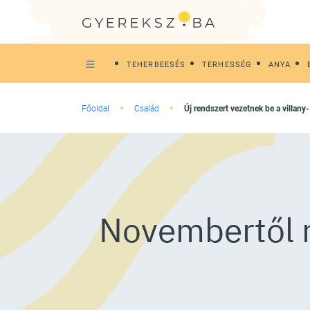
TEHERBEESÉS
TERHESSÉG
ANYA
Főoldal
Család
Új rendszert vezetnek be a villan
Novembertől m