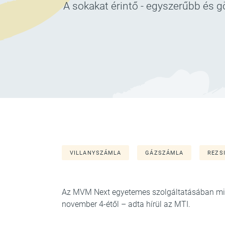
A sokakat érintő - egyszerűbb és g
VILLANYSZÁMLA
GÁZSZÁMLA
REZS
Az MVM Next egyetemes szolgáltatásában mind
november 4-étől – adta hírül az MTI.