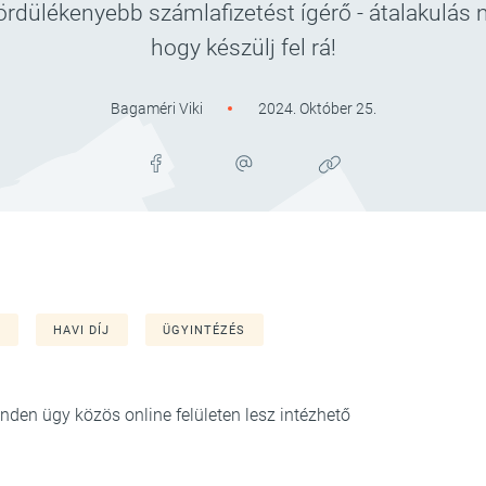
ördülékenyebb számlafizetést ígérő - átalakulás 
hogy készülj fel rá!
Bagaméri Viki
2024. Október 25.
I
HAVI DÍJ
ÜGYINTÉZÉS
en ügy közös online felületen lesz intézhető