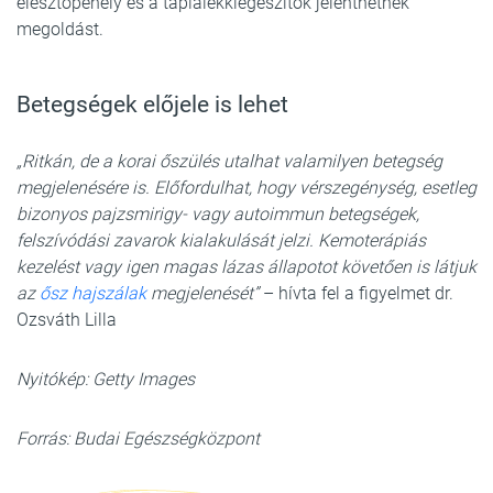
élesztőpehely és a táplálékkiegészítők jelenthetnek
megoldást.
Betegségek előjele is lehet
„Ritkán, de a korai őszülés utalhat valamilyen betegség
megjelenésére is. Előfordulhat, hogy vérszegénység, esetleg
bizonyos pajzsmirigy- vagy autoimmun betegségek,
felszívódási zavarok kialakulását jelzi. Kemoterápiás
kezelést vagy igen magas lázas állapotot követően is látjuk
az
ősz hajszálak
megjelenését”
– hívta fel a figyelmet dr.
Ozsváth Lilla
Nyitókép: Getty Images
Forrás: Budai Egészségközpont