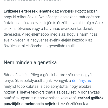
Évtizedes eltérések lehetnek
az emberek között abban,
hogy ki mikor őszül. Szélsőséges esetekben már egészen
fiatalon, a húszas évei elején is őszülhet valaki, míg mások
csak az ötvenes vagy a hatvanas éveikben kezdenek
deresedni. A legjellemzőbb mégis az, hogy a harmincas
éveink végén, a negyvenes éveink elején kezdődik az
őszülés, ami elsősorban a genetikán múlik.
Nem minden a genetika
Bár az őszülést főleg a gének határozzák meg, egyéb
tényezők is befolyásolhatják. Az egyik a
dohányzás
,
melyről több kutatás is bebizonyította, hogy előbbre
hozhatja, illetve felgyorsíthatja az őszülést. A dohányzás
hatására ugyanis a szervezetben keletkező
szabad gyökök
pusztítják a melanocita sejteket
. Az őszülésnek a