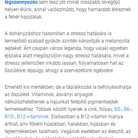
légszennyezés
sem tesz jót: minél rosszabb levegőjű
helyen élünk, annál valószínűbb, hogy hamarabb érkeznek
a fehér hajszálak.
A dohányzáshoz hasonlóan a stressz hatására is
termelődő szabad gyökök szintén károsítják a melanocita
sejteket. Ám csupán városi legenda, hogy valaki egyetlen
éjszaka alatt megőszüljön nagy stressz hatására, mivel a
stressz jellemzően inkább lassan, folyamatosan hat az
őszülésre, éppúgy, ahogy a szervezetünk egészére.
Emellett kis mértékben, de a táplálkozás is befolyásolhatja
az őszülést. Vitaminok, ásványi anyagok
nélkülözhetetlenek a hajunkat felépítő pigmentsejtek
termeléséhez. Többek között ilyenek a cink, folsav,
B5-, B6-,
B10-, B12-vitaminok
. Elsősorban a B12-vitamin hiánya
árthat, ami főként húsokban, halakban, tojásban és
tejtermékekben található. Vegánok esetében az élesztő, az