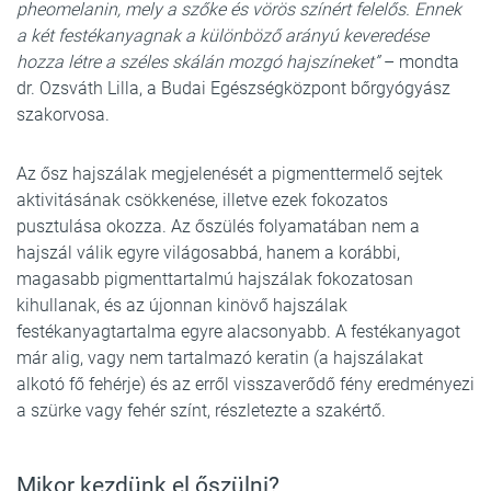
pheomelanin, mely a szőke és vörös színért felelős. Ennek
a két festékanyagnak a különböző arányú keveredése
hozza létre a széles skálán mozgó hajszíneket”
– mondta
dr. Ozsváth Lilla, a Budai Egészségközpont bőrgyógyász
szakorvosa.
Az ősz hajszálak megjelenését a pigmenttermelő sejtek
aktivitásának csökkenése, illetve ezek fokozatos
pusztulása okozza. Az őszülés folyamatában nem a
hajszál válik egyre világosabbá, hanem a korábbi,
magasabb pigmenttartalmú hajszálak fokozatosan
kihullanak, és az újonnan kinövő hajszálak
festékanyagtartalma egyre alacsonyabb. A festékanyagot
már alig, vagy nem tartalmazó keratin (a hajszálakat
alkotó fő fehérje) és az erről visszaverődő fény eredményezi
a szürke vagy fehér színt, részletezte a szakértő.
Mikor kezdünk el őszülni?