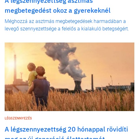
A légszennyezettség asztmás
megbetegedést okoz a gyerekeknél
Méghozzá az asztmás megbetegedések harmadában a
levegő szennyezettsége a felelős a kialakuló betegségért.
LÉGSZENNYEZÉS
A légszennyezettség 20 hónappal rövidíti
meg az új generáció élettartamát