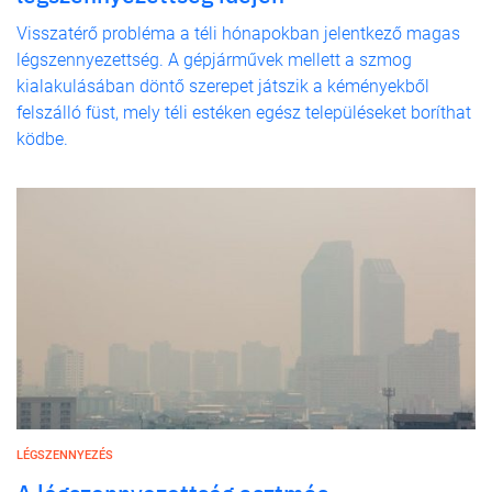
Visszatérő probléma a téli hónapokban jelentkező magas
légszennyezettség. A gépjárművek mellett a szmog
kialakulásában döntő szerepet játszik a kéményekből
felszálló füst, mely téli estéken egész településeket boríthat
ködbe.
LÉGSZENNYEZÉS