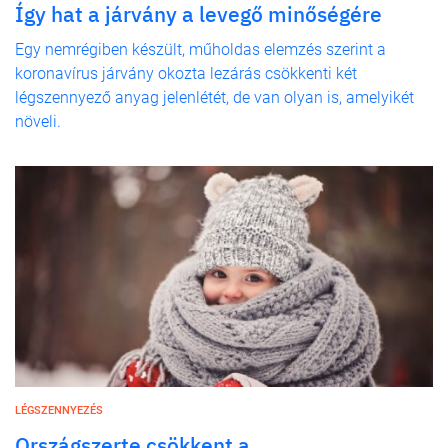
Így hat a járvány a levegő minőségére
Egy nemrégiben készült, műholdas elemzés szerint a
koronavírus járvány okozta lezárás csökkenti két
légszennyező anyag jelenlétét, de van olyan is, amelyikét
növeli.
LÉGSZENNYEZÉS
Országszerte csökkent a