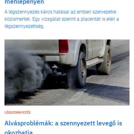
méhlepényen
A légszennyezés káros hatásai az emberi szervezetre
közismertek. Egy vizsgálat szerint a placentát is eléri a
légszennyezettség.
LÉGSZENNYEZÉS
Alvásproblémák: a szennyezett levegő is
okozhatja