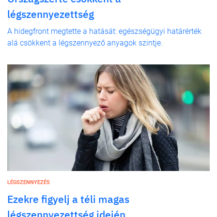
légszennyezettség
A hidegfront megtette a hatását: egészségügyi határérték
alá csökkent a légszennyező anyagok szintje.
LÉGSZENNYEZÉS
Ezekre figyelj a téli magas
légszennyezettség idején