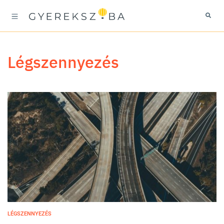
légszennyezés
LÉGSZENNYEZÉS