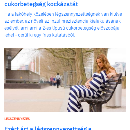
cukorbetegség kockázatát
Ha a lakóhely közelében légszennyezettségnek van kitéve
az ember, az növeli az inzulinrezisztencia kialakulásának
esélyét, ami ami a 2-es típusú cukorbetegség előszobája
lehet - derül ki egy friss kutatásból.
LÉGSZENNYEZÉS
Ezért árt a légszennyezettség a