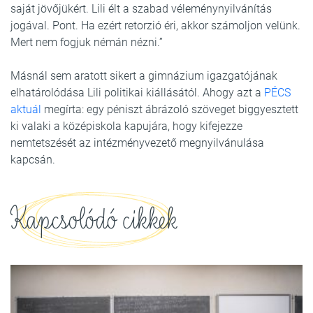
saját jövőjükért. Lili élt a szabad véleménynyilvánítás
jogával. Pont. Ha ezért retorzió éri, akkor számoljon velünk.
Mert nem fogjuk némán nézni.”
Másnál sem aratott sikert a gimnázium igazgatójának
elhatárolódása Lili politikai kiállásától. Ahogy azt a
PÉCS
aktuál
megírta: egy péniszt ábrázoló szöveget biggyesztett
ki valaki a középiskola kapujára, hogy kifejezze
nemtetszését az intézményvezető megnyilvánulása
kapcsán.
Kapcsolódó cikkek