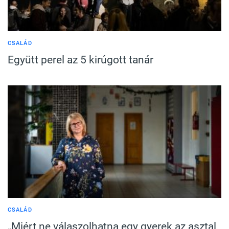
CSALÁD
Együtt perel az 5 kirúgott tanár
CSALÁD
„Miért ne válaszolhatna egy gyerek az asztal