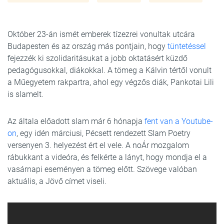
Október 23-án ismét emberek tízezrei vonultak utcára
Budapesten és az ország más pontjain, hogy
tüntetéssel
fejezzék ki szolidaritásukat a jobb oktatásért küzdő
pedagógusokkal, diákokkal. A tömeg a Kálvin tértől vonult
a Műegyetem rakpartra, ahol egy végzős diák, Pankotai Lili
is slamelt.
Az általa előadott slam már 6 hónapja
fent van a Youtube-
on
, egy idén márciusi, Pécsett rendezett Slam Poetry
versenyen 3. helyezést ért el vele. A noÁr mozgalom
rábukkant a videóra, és felkérte a lányt, hogy mondja el a
vasárnapi eseményen a tömeg előtt. Szövege valóban
aktuális, a Jövő címet viseli.