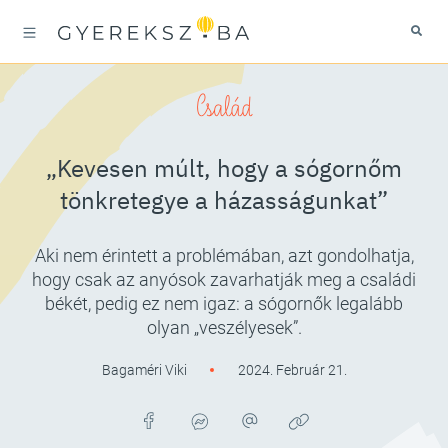
Család
„Kevesen múlt, hogy a sógornőm
tönkretegye a házasságunkat”
Aki nem érintett a problémában, azt gondolhatja,
hogy csak az anyósok zavarhatják meg a családi
békét, pedig ez nem igaz: a sógornők legalább
olyan „veszélyesek”.
Bagaméri Viki
2024. Február 21.