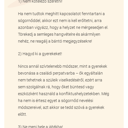
1) Nem kötelező szeretni!
Ha nem tudtok meghitt kapcsolatot fenntartani a
sógornőddel, akkor ezt nem is kell erőltetni, arra
azonban vigyázz, hogy a helyzet ne mérgesedjen el.
Törekedj a semleges hangvételre és akármilyen
nehéz, ne reagálj a bántó megjegyzésekre!
2) Hagyd ki a gyerekeket!
Nincs annál szívtelenebb módszer, mint a gyerekek
bevonása a családi perpatvarba – ők egyáltalán
nem tehetnek a szüleik viselkedéséről, ezért arra
sem szolgálnak rá, hogy őket büntesd vagy
eszközként használd a konfliktushelyzetekben. Még
ha nem is értesz egyet a sógornőd nevelési
módszereivel, azt akkor se tedd szóvá a gyerekek
előtt.
3) Ne menj bele a játékba!