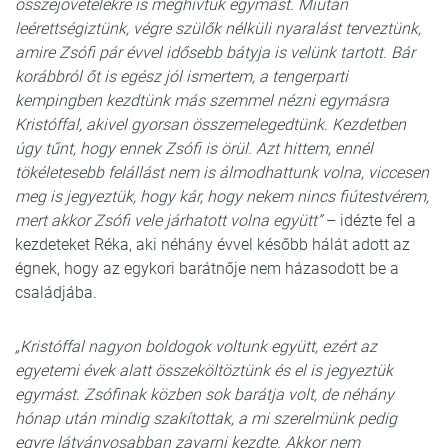
összejövetelekre is meghívtuk egymást. Miután
leérettségiztünk, végre szülők nélküli nyaralást terveztünk,
amire Zsófi pár évvel idősebb bátyja is velünk tartott. Bár
korábbról őt is egész jól ismertem, a tengerparti
kempingben kezdtünk más szemmel nézni egymásra
Kristóffal, akivel gyorsan összemelegedtünk. Kezdetben
úgy tűnt, hogy ennek Zsófi is örül. Azt hittem, ennél
tökéletesebb felállást nem is álmodhattunk volna, viccesen
meg is jegyeztük, hogy kár, hogy nekem nincs fiútestvérem,
mert akkor Zsófi vele járhatott volna együtt”
– idézte fel a
kezdeteket Réka, aki néhány évvel később hálát adott az
égnek, hogy az egykori barátnője nem házasodott be a
családjába.
„Kristóffal nagyon boldogok voltunk együtt, ezért az
egyetemi évek alatt összeköltöztünk és el is jegyeztük
egymást. Zsófinak közben sok barátja volt, de néhány
hónap után mindig szakítottak, a mi szerelmünk pedig
egyre látványosabban zavarni kezdte. Akkor nem