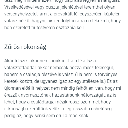
tesz meg mindent azért, hogy paprikás legyen a hangulat.
Viselkedésével vagy puszta jelenlétével teremthet olyan
versenyhelyzetet, amit a provokált fél egyszerűen képtelen
válasz nélkül hagyni, hiszen folyton arra emlékezreti, hogy
hőn szeretett fiútestvérén osztoznia kell.
Zűrös rokonság
Akár tetszik, akár nem, amikor oltár elé állsz a
választottaddal, akkor nemcsak hozzá mész feleségül,
hanem a családja részévé is válsz. (Ha nem is törvényes
keretek között, de ugyanez igaz az együttélésre is.) Ez az
újonnan előállt helyzet nem mindig felhőtlen: van, hogy mi
érezzük nyomasztónak házastársunk hátországát, az is
lehet, hogy a családtagjai nézik rossz szemmel, hogy
rokonságba kerültünk velük, a legrosszabb eshetőség
pedig az, hogy senki sem örül a másiknak.