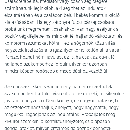
Családterapeuta, mediátor vagy coach segítségére
számíthatunk leginkább, aki segíthet az indulatok
elcsitításában és a családon belüli békés kommunikáció
kialakításában. Ha egy zátonyra futott párkapcsolatot
próbálunk megmenteni, csak akkor van nagy esélyünk a
pozitív végkifejletre, ha mindkét fél hajlandó változtatni és
kompromisszumokat kötni – ez a sógornők közti vitás
helyzetek tisztázásra is igaz, ilyenkor is kettőn áll a vásár.
Persze, hozhat némi javulást az is, ha csak az egyik fél
hajlandó szakemberhez fordulni, ilyenkor azonban
mindenképpen rögösebb a megoldáshoz vezető út.
Szerencsére akkor is van remény, ha nem szeretnétek
szakemberhez fordulni, viszont örülnétek neki, ha sikerülne
javítani a helyzeten. Nem könnyű, de nagyon hatásos, ha
az eszeteket használjuk, ahelyett, hogy hagynátok, hogy
magukkal ragadjanak az indulataink. Próbáljátok meg
kívülről szemlélni a konfliktushelyzetet, és alaposan
gondoljátok át, milyen érzelmek dolgoznak bennetek,