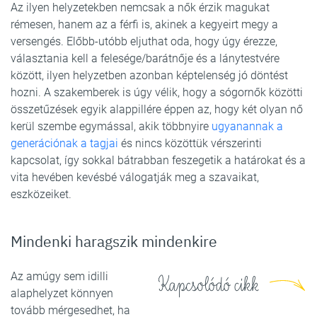
Az ilyen helyzetekben nemcsak a nők érzik magukat
rémesen, hanem az a férfi is, akinek a kegyeirt megy a
versengés. Előbb-utóbb eljuthat oda, hogy úgy érezze,
választania kell a felesége/barátnője és a lánytestvére
között, ilyen helyzetben azonban képtelenség jó döntést
hozni. A szakemberek is úgy vélik, hogy a sógornők közötti
összetűzések egyik alappillére éppen az, hogy két olyan nő
kerül szembe egymással, akik többnyire
ugyanannak a
generációnak a tagjai
és nincs közöttük vérszerinti
kapcsolat, így sokkal bátrabban feszegetik a határokat és a
vita hevében kevésbé válogatják meg a szavaikat,
eszközeiket.
Mindenki haragszik mindenkire
Az amúgy sem idilli
Kapcsolódó cikk
alaphelyzet könnyen
tovább mérgesedhet, ha