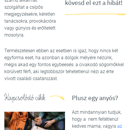
számú alkalmat
kövesd el ezt a hibát!
szolgáltat a csípős
megjegyzésekre, kéretlen
tanácsokra, provokációra
vagy gúnyos és erőltetett
mosolyra.
Természetesen ebben az esetben is igaz, hogy nincs két
egyforma eset, ha azonban a dolgok mélyére nézünk,
mégis akad egy fontos egybeesés: a civakodó sógornőkkel
körülvett férfi, aki legtöbbször tehetetlenül nézi az érte
vívott családi csatározást.
Kapcsolódó cikk
Plusz egy anyós?
Azt mindannyian tudjuk,
hogy a nem feltétlenül
kedves mama, vagyis
az