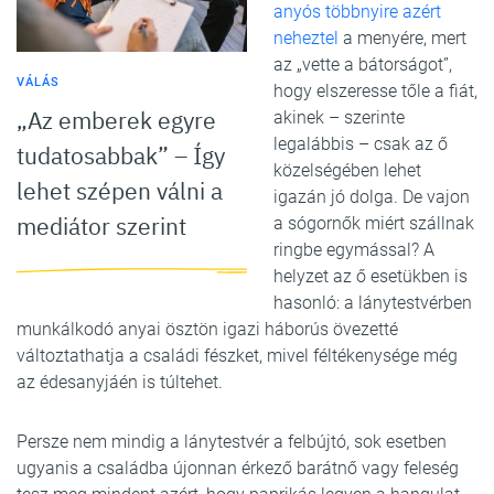
anyós többnyire azért
neheztel
a menyére, mert
az „vette a bátorságot”,
VÁLÁS
hogy elszeresse tőle a fiát,
„Az emberek egyre
akinek – szerinte
legalábbis – csak az ő
tudatosabbak” – Így
közelségében lehet
lehet szépen válni a
igazán jó dolga. De vajon
mediátor szerint
a sógornők miért szállnak
ringbe egymással? A
helyzet az ő esetükben is
hasonló: a lánytestvérben
munkálkodó anyai ösztön igazi háborús övezetté
változtathatja a családi fészket, mivel féltékenysége még
az édesanyjáén is túltehet.
Persze nem mindig a lánytestvér a felbújtó, sok esetben
ugyanis a családba újonnan érkező barátnő vagy feleség