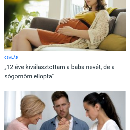
CSALÁD
„12 éve kiválasztottam a baba nevét, de a
sógornőm ellopta”