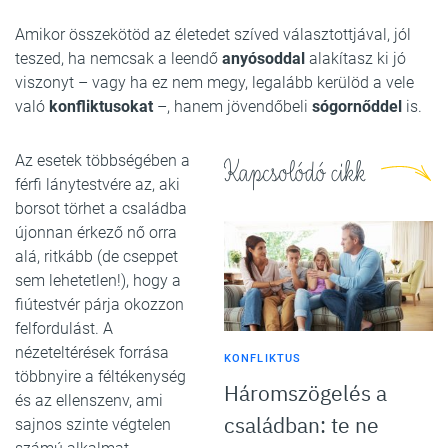
Amikor összekötöd az életedet szíved választottjával, jól
teszed, ha nemcsak a leendő
anyósoddal
alakítasz ki jó
viszonyt – vagy ha ez nem megy, legalább kerülöd a vele
való
konfliktusokat
–, hanem jövendőbeli
sógornőddel
is.
Az esetek többségében a
Kapcsolódó cikk
férfi lánytestvére az, aki
borsot törhet a családba
újonnan érkező nő orra
alá, ritkább (de cseppet
sem lehetetlen!), hogy a
fiútestvér párja okozzon
felfordulást. A
nézeteltérések forrása
KONFLIKTUS
többnyire a féltékenység
Háromszögelés a
és az ellenszenv, ami
családban: te ne
sajnos szinte végtelen