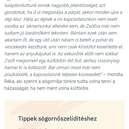
tulajdonítottunk ennek nagyobb jelentősséget, azt
gondoltuk, ha ő is megtalálja a párját, akkor minden újra a
régi lesz. Hála az égnek a mi kapcsolatunkon nem esett
csorba az ‘aknamunka’ ellenére sem, de Zsófira már nem
tudtam jó barátnőként tekinteni. Bántani ezek után sem
akartam őt, de egy idő után nálam is betelt a pohár és
veszekedni kezdtünk, ami nem csak Kristófot keserítette el,
hanem az anyukájukat is. Az esküvőnk előtt nem sokkal
Zsófi megismert egy külföldön élő fiút, akihez viszonylag
hamar ki is költözött. Bár onnan most már nem
piszkálódik, a kapcsolatunk teljesen kiüresedett”
– mondta
Réka, aki szerint a sógornője tönkre tudta volna tenni a
házasságát, ha nem ment volna külföldre.
Tippek sógornőszelídítéshez