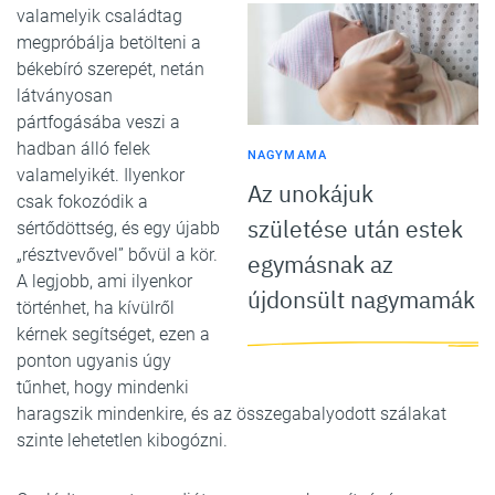
valamelyik családtag
megpróbálja betölteni a
békebíró szerepét, netán
látványosan
pártfogásába veszi a
hadban álló felek
NAGYMAMA
valamelyikét. Ilyenkor
Az unokájuk
csak fokozódik a
születése után estek
sértődöttség, és egy újabb
„résztvevővel” bővül a kör.
egymásnak az
A legjobb, ami ilyenkor
újdonsült nagymamák
történhet, ha kívülről
kérnek segítséget, ezen a
ponton ugyanis úgy
tűnhet, hogy mindenki
haragszik mindenkire, és az összegabalyodott szálakat
szinte lehetetlen kibogózni.