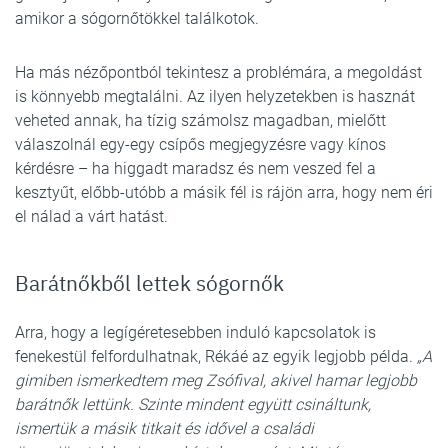
amikor a sógornőtökkel találkotok.
Ha más nézőpontból tekintesz a problémára, a megoldást
is könnyebb megtalálni. Az ilyen helyzetekben is hasznát
veheted annak, ha tízig számolsz magadban, mielőtt
válaszolnál egy-egy csípős megjegyzésre vagy kínos
kérdésre – ha higgadt maradsz és nem veszed fel a
kesztyűt, előbb-utóbb a másik fél is rájön arra, hogy nem éri
el nálad a várt hatást.
Barátnőkből lettek sógornők
Arra, hogy a legígéretesebben induló kapcsolatok is
fenekestül felfordulhatnak, Rékáé az egyik legjobb példa.
„A
gimiben ismerkedtem meg Zsófival, akivel hamar legjobb
barátnők lettünk. Szinte mindent együtt csináltunk,
ismertük a másik titkait és idővel a családi