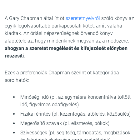
A Gary Chapman által írt öt
szeretetnyelvről
szóló könyv az
egyik legolvasottabb párkapcsolati kötet, amit valaha
kiadtak. Az óriási népszerűségnek örvendő könyv
alaptétele az, hogy mindenkinek megvan az a módszere,
ahogyan a szeretet megélését és kifejezését előnyben
részesíti
.
Ezek a preferenciák Chapman szerint öt kategóriába
sorolhatók:
Minőségi idő (pl. az egymásra koncentrálva töltött
idő, figyelmes odafigyelés).
Fizikai érintés (pl. kézenfogás, átölelés, közösülés)
Megerősítő szavak (pl. elismerés, bókok)
Szívességek (pl. segítség, támogatás, megbízások