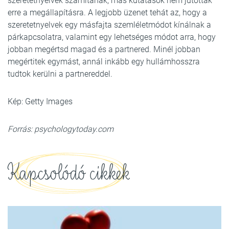
szeretetnyelvek számítanak, más kutatások nem jutottak
erre a megállapításra. A legjobb üzenet tehát az, hogy a
szeretetnyelvek egy másfajta szemléletmódot kínálnak a
párkapcsolatra, valamint egy lehetséges módot arra, hogy
jobban megértsd magad és a partnered. Minél jobban
megértitek egymást, annál inkább egy hullámhosszra
tudtok kerülni a partnereddel.
Kép: Getty Images
Forrás: psychologytoday.com
Kapcsolódó cikkek