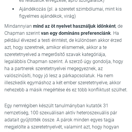
és feladatok elvégzése, apró szolgálatok)
Ajándékozás (pl. a szeretet szimbólumai, mint kis
figyelmes ajándékok, virág)
Mindannyian
mind az öt nyelvet használjuk időnként
, de
Chapman szerint
van egy domináns preferenciánk
. Ha
például élvezed a testi érintést, de különösen akkor érzed
azt, hogy szeretnek, amikor elismernek, akkor a te
szeretetnyelved a megerősítő szavak kategóriája,
legalábbis Chapman szerint. A szerző úgy gondolja, hogy
ha a partnerek szeretetnyelvei megegyeznek, az
valószínűsíti, hogy jó lesz a párkapcsolatuk. Ha nem
illeszkedik egymáshoz a két ember szeretetnyelve, akkor
nehezebb a másik megértése és ez több konfliktust szülhet.
Egy nemrégiben készült tanulmányban kutatók 31
nemzetiség, 100 szexuálisan aktív heteroszexuális pár
adatait gyűjtötték össze. A párok minden egyes tagja
megjelölte a szeretetnyelvét, valamint azt, hogy hogyan