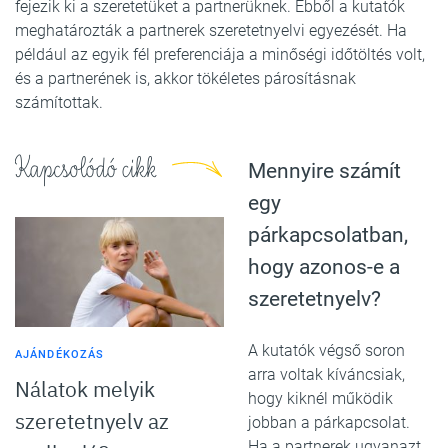
fejezik ki a szeretetüket a partnerüknek. Ebből a kutatók
meghatározták a partnerek szeretetnyelvi egyezését. Ha
például az egyik fél preferenciája a minőségi időtöltés volt,
és a partnerének is, akkor tökéletes párosításnak
számítottak.
Kapcsolódó cikk
Mennyire számít
egy
párkapcsolatban,
hogy azonos-e a
szeretetnyelv?
A kutatók végső soron
AJÁNDÉKOZÁS
arra voltak kíváncsiak,
Nálatok melyik
hogy kiknél működik
szeretetnyelv az
jobban a párkapcsolat.
Ha a partnerek ugyanazt