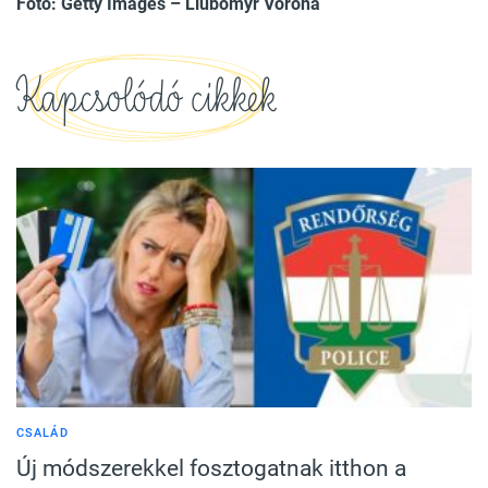
Fotó: Getty Images – Liubomyr Vorona
Kapcsolódó cikkek
CSALÁD
Új módszerekkel fosztogatnak itthon a