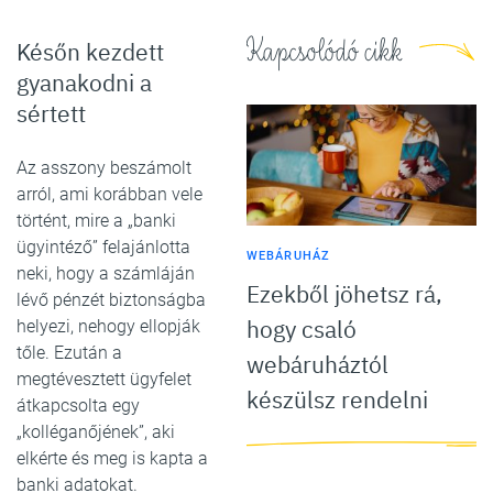
Kapcsolódó cikk
Későn kezdett
gyanakodni a
sértett
Az asszony beszámolt
arról, ami korábban vele
történt, mire a „banki
ügyintéző” felajánlotta
WEBÁRUHÁZ
neki, hogy a számláján
Ezekből jöhetsz rá,
lévő pénzét biztonságba
hogy csaló
helyezi, nehogy ellopják
tőle. Ezután a
webáruháztól
megtévesztett ügyfelet
készülsz rendelni
átkapcsolta egy
„kolléganőjének”, aki
elkérte és meg is kapta a
banki adatokat.