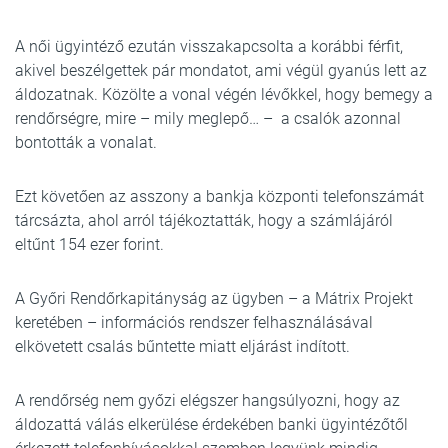
A női ügyintéző ezután visszakapcsolta a korábbi férfit,
akivel beszélgettek pár mondatot, ami végül gyanús lett az
áldozatnak. Közölte a vonal végén lévőkkel, hogy bemegy a
rendőrségre, mire – mily meglepő… – a csalók azonnal
bontották a vonalat.
Ezt követően az asszony a bankja központi telefonszámát
tárcsázta, ahol arról tájékoztatták, hogy a számlájáról
eltűnt 154 ezer forint.
A Győri Rendőrkapitányság az ügyben – a Mátrix Projekt
keretében – információs rendszer felhasználásával
elkövetett csalás bűntette miatt eljárást indított.
A rendőrség nem győzi elégszer hangsúlyozni, hogy az
áldozattá válás elkerülése érdekében banki ügyintézőtől