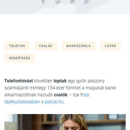
TELEFON
CSALÁS
BANKSZÁMLA
LOPÁS
RENDŐRSÉG
Telefonhívást
követően
loptak
egy győri asszony
számlájáról mintegy 154 ezer forintot a magukat banki
alkalmazottnak hazudó
csalók
– írja f
riss
tájékoztatásában a police.hu
.