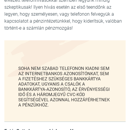
érkezett telefonhívásokkal szemben legyünk mindig
szkeptikusak! Ilyen hívás esetén az első teendőnk az
legyen, hogy személyesen, vagy telefonon felvegyük a
kapcsolatot a pénzintézetünkkel, hogy kiderítsük, valóban
történt-e a számlán pénzmozgás!
SOHA NEM SZABAD TELEFONON KIADNI SEM
AZ INTERNETBANKOS AZONOSÍTÓNKAT, SEM
A FIZETÉSHEZ SZÜKSÉGES BANKKÁRTYA
ADATOKAT, UGYANIS A CSALÓK A
BANKKÁRTYA-AZONOSÍTÓ, AZ ÉRVÉNYESSÉGI
IDŐ ÉS A HÁROMJEGYŰ CVC-KÓD
SEGÍTSÉGÉVEL AZONNAL HOZZÁFÉRHETNEK
A PÉNZÜKHÖZ.