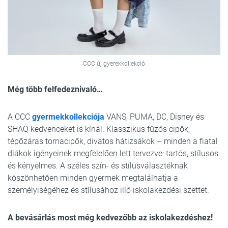
CCC új gyerekkollekció
Még több felfedeznivaló…
A CCC
gyermekkollekciója
VANS, PUMA, DC, Disney és
SHAQ kedvenceket is kínál. Klasszikus fűzős cipők,
tépőzáras tornacipők, divatos hátizsákok – minden a fiatal
diákok igényeinek megfelelően lett tervezve: tartós, stílusos
és kényelmes. A széles szín- és stílusválasztéknak
köszönhetően minden gyermek megtalálhatja a
személyiségéhez és stílusához illő iskolakezdési szettet.
A bevásárlás most még kedvezőbb az iskolakezdéshez!