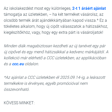
Az iskolakezdést most egy különleges,
2-t 1 áráért ajánlat
támogatja az üzletekben, – ha két terméket vásárolsz, az
olcsóbb termék árát ajándékkártyában kapod vissza.* Ez a
tökéletes alkalom, hogy új cipőt válasszatok a hátizsákhoz,
kiegészítőkhöz, vagy, hogy egy extra párt is vásároljatok!
Minden diák magabiztosan kezdheti az új tanévet egy pár
új cipővel és egy menő hátizsákkal a kedvenc márkájától. A
kollekció már elérhető a CCC üzletekben, az applikációban
és a
ccc.eu
oldalon.
*Az ajánlat a CCC üzletekben él 2025.09.14-ig, a leárazott
termékekre is érvényes, egyéb promócióval nem
összevonható.
KÖVESS MINKET: