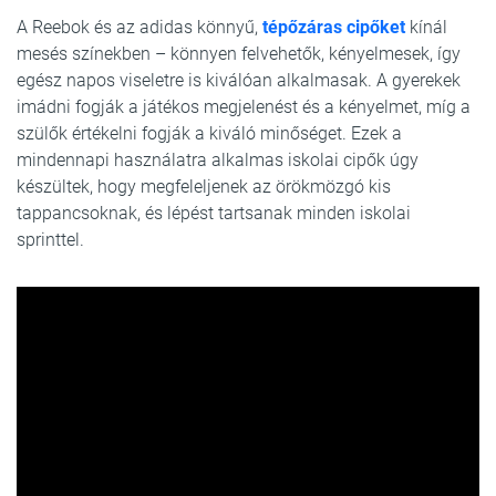
A Reebok és az adidas könnyű,
tépőzáras cipőket
kínál
mesés színekben – könnyen felvehetők, kényelmesek, így
egész napos viseletre is kiválóan alkalmasak. A gyerekek
imádni fogják a játékos megjelenést és a kényelmet, míg a
szülők értékelni fogják a kiváló minőséget. Ezek a
mindennapi használatra alkalmas iskolai cipők úgy
készültek, hogy megfeleljenek az örökmözgó kis
tappancsoknak, és lépést tartsanak minden iskolai
sprinttel.