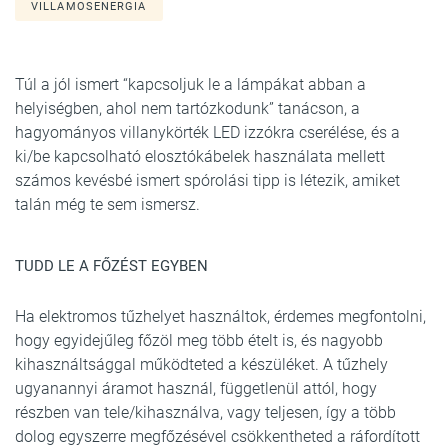
VILLAMOSENERGIA
Túl a jól ismert “kapcsoljuk le a lámpákat abban a
helyiségben, ahol nem tartózkodunk” tanácson, a
hagyományos villanykörték LED izzókra cserélése, és a
ki/be kapcsolható elosztókábelek használata mellett
számos kevésbé ismert spórolási tipp is létezik, amiket
talán még te sem ismersz.
TUDD LE A FŐZÉST EGYBEN
Ha elektromos tűzhelyet használtok, érdemes megfontolni,
hogy egyidejűleg főzöl meg több ételt is, és nagyobb
kihasználtsággal működteted a készüléket. A tűzhely
ugyanannyi áramot használ, függetlenül attól, hogy
részben van tele/kihasználva, vagy teljesen, így a több
dolog egyszerre megfőzésével csökkentheted a ráfordított