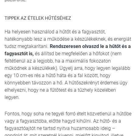
TIPPEK AZ ÉTELEK HŰTÉSÉHEZ
Ha helyesen használod a hűtőt és a fagyasztót,
hatékonyabb lesz a működése a készülékeknek, és energiát
tudsz megtakarítani.
Rendszeresen olvaszd le a hűtőt és a
fagyasztót is,
és állítsd be megfelelően a hőfokot (nem
feltétlenül az a legjobb, ha a maximális fokozaton
működnek a készülékek). Ügyelj arra, hogy legyen legalább
egy 10 cm-es rés a hűtő háta és a fal között, hogy
könnyebben távozzon a hő. A hűtőszekrényt érdemes úgy
elhelyezni, hogy ne a fűtőtest és a tűzhely közelében
legyen.
Fontos, hogy soha ne tegyél forró ételt közvetlenül a hűtőbe
vagy a fagyasztóba, előtte hagyd kihűlni. Az hűtő- és a
fagyasztóajtót ne tartsd nyitva huzamosabb ideig –
gondold át, mit szeretnél kivenni, mielőtt kinyitod, illetve