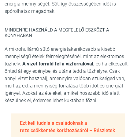
energia mennyiségét. Sőt, így összességében időt is
spórolhatsz magadnak.
MINDENRE HASZNÁLD A MEGFELELŐ ESZKÖZT A
KONYHÁBAN
A mikrohullámú sütő energiatakarékosabb a kisebb
mennyiségű ételek felmelegítésénél, mint az elektromos
tűzhely.
A vizet forrald fel a vízforralóval,
és ha elkészült,
öntsd át egy edénybe, és utána tedd a tűzhelyre. Csak
annyi vizet használj, amennyire valóban szükséged van,
mert az extra mennyiség forralása több időt és energiát
igényel. Azokat az ételeket, amiket hosszabb idő alatt
készülnek el, érdemes lehet kuktában főzni.
Ezt kell tudnia a családoknak a
rezsicsökkentés korlátozásáról – Részletek