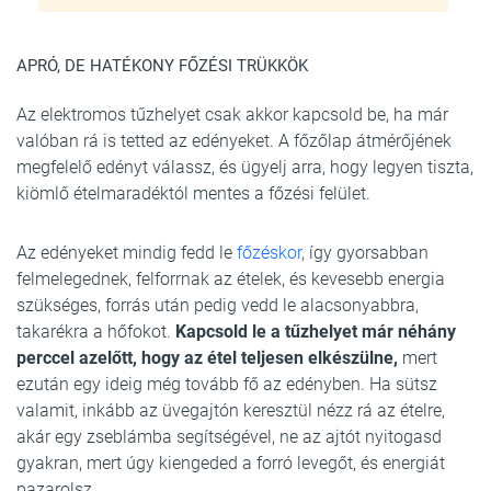
APRÓ, DE HATÉKONY FŐZÉSI TRÜKKÖK
Az elektromos tűzhelyet csak akkor kapcsold be, ha már
valóban rá is tetted az edényeket. A főzőlap átmérőjének
megfelelő edényt válassz, és ügyelj arra, hogy legyen tiszta,
kiömlő ételmaradéktól mentes a főzési felület.
Az edényeket mindig fedd le
főzéskor
, így gyorsabban
felmelegednek, felforrnak az ételek, és kevesebb energia
szükséges, forrás után pedig vedd le alacsonyabbra,
takarékra a hőfokot.
Kapcsold le a tűzhelyet már néhány
perccel azelőtt, hogy az étel teljesen elkészülne,
mert
ezután egy ideig még tovább fő az edényben. Ha sütsz
valamit, inkább az üvegajtón keresztül nézz rá az ételre,
akár egy zseblámba segítségével, ne az ajtót nyitogasd
gyakran, mert úgy kiengeded a forró levegőt, és energiát
pazarolsz.