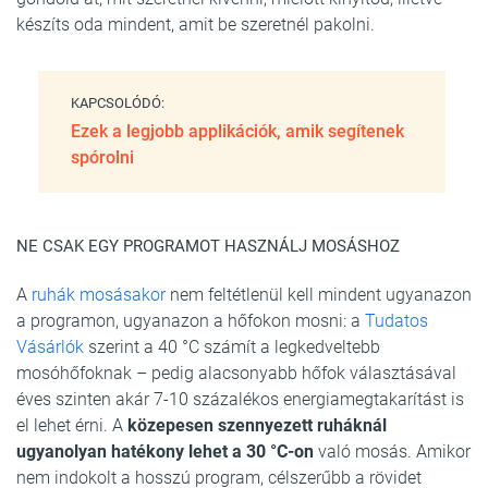
készíts oda mindent, amit be szeretnél pakolni.
KAPCSOLÓDÓ:
Ezek a legjobb applikációk, amik segítenek
spórolni
NE CSAK EGY PROGRAMOT HASZNÁLJ MOSÁSHOZ
A
ruhák mosásakor
nem feltétlenül kell mindent ugyanazon
a programon, ugyanazon a hőfokon mosni: a
Tudatos
Vásárlók
szerint a 40 °C számít a legkedveltebb
mosóhőfoknak – pedig alacsonyabb hőfok választásával
éves szinten akár 7-10 százalékos energiamegtakarítást is
el lehet érni. A
közepesen szennyezett ruháknál
ugyanolyan hatékony lehet a 30 °C-on
való mosás. Amikor
nem indokolt a hosszú program, célszerűbb a rövidet