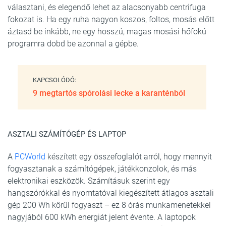
választani, és elegendő lehet az alacsonyabb centrifuga
fokozat is. Ha egy ruha nagyon koszos, foltos, mosás előtt
áztasd be inkább, ne egy hosszú, magas mosási hőfokú
programra dobd be azonnal a gépbe.
KAPCSOLÓDÓ:
9 megtartós spórolási lecke a karanténból
ASZTALI SZÁMÍTÓGÉP ÉS LAPTOP
A
PCWorld
készített egy összefoglalót arról, hogy mennyit
fogyasztanak a számítógépek, játékkonzolok, és más
elektronikai eszközök. Számításuk szerint egy
hangszórókkal és nyomtatóval kiegészített átlagos asztali
gép 200 Wh körül fogyaszt – ez 8 órás munkamenetekkel
nagyjából 600 kWh energiát jelent évente. A laptopok