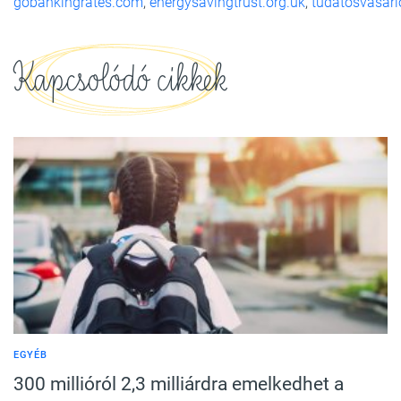
gobankingrates.com
,
energysavingtrust.org.uk
,
tudatosvasarl
Kapcsolódó cikkek
EGYÉB
300 millióról 2,3 milliárdra emelkedhet a