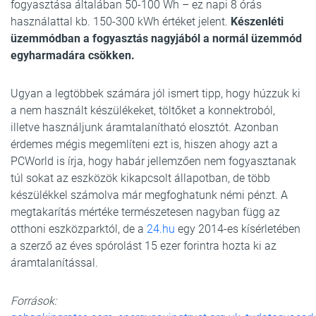
fogyasztása általában 50-100 Wh – ez napi 8 órás
használattal kb. 150-300 kWh értéket jelent.
Készenléti
üzemmódban a fogyasztás nagyjából a normál üzemmód
egyharmadára csökken.
Ugyan a legtöbbek számára jól ismert tipp, hogy húzzuk ki
a nem használt készülékeket, töltőket a konnektroból,
illetve használjunk áramtalanítható elosztót. Azonban
érdemes mégis megemlíteni ezt is, hiszen ahogy azt a
PCWorld is írja, hogy habár jellemzően nem fogyasztanak
túl sokat az eszközök kikapcsolt állapotban, de több
készülékkel számolva már megfoghatunk némi pénzt. A
megtakarítás mértéke természetesen nagyban függ az
otthoni eszközparktól, de a
24.hu
egy 2014-es kísérletében
a szerző az éves spórolást 15 ezer forintra hozta ki az
áramtalanítással.
Források: