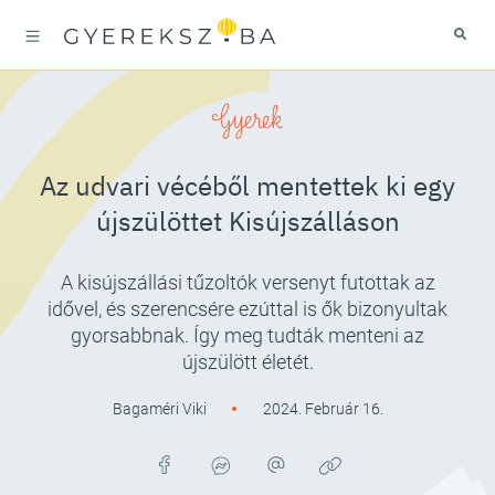
Gyerek
Az udvari vécéből mentettek ki egy
újszülöttet Kisújszálláson
A kisújszállási tűzoltók versenyt futottak az
idővel, és szerencsére ezúttal is ők bizonyultak
gyorsabbnak. Így meg tudták menteni az
újszülött életét.
Bagaméri Viki
2024. Február 16.