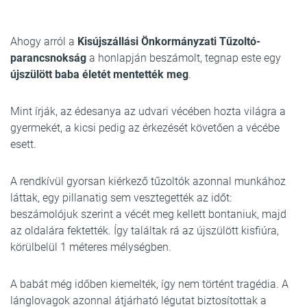
Ahogy arról a
Kisújszállási Önkormányzati Tűzoltó-
parancsnokság
a honlapján beszámolt, tegnap este egy
újszülött baba életét mentették meg
.
Mint írják, az édesanya az udvari vécében hozta világra a
gyermekét, a kicsi pedig az érkezését követően a vécébe
esett.
A rendkívül gyorsan kiérkező tűzoltók azonnal munkához
láttak, egy pillanatig sem vesztegették az időt:
beszámolójuk szerint a vécét meg kellett bontaniuk, majd
az oldalára fektették. Így találtak rá az újszülött kisfiúra,
körülbelül 1 méteres mélységben.
A babát még időben kiemelték, így nem történt tragédia. A
lánglovagok azonnal átjárható légutat biztosítottak a