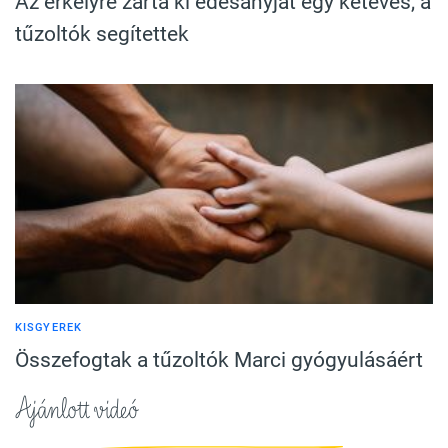
Az erkélyre zárta ki édesanyját egy kétéves, a
tűzoltók segítettek
KISGYEREK
Összefogtak a tűzoltók Marci gyógyulásáért
Ajánlott videó