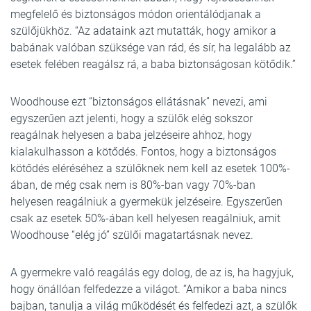
megfelelő és biztonságos módon orientálódjanak a
szülőjükhöz. “Az adataink azt mutatták, hogy amikor a
babának valóban szüksége van rád, és sír, ha legalább az
esetek felében reagálsz rá, a baba biztonságosan kötődik.”
Woodhouse ezt “biztonságos ellátásnak” nevezi, ami
egyszerűen azt jelenti, hogy a szülők elég sokszor
reagálnak helyesen a baba jelzéseire ahhoz, hogy
kialakulhasson a kötődés. Fontos, hogy a biztonságos
kötődés eléréséhez a szülőknek nem kell az esetek 100%-
ában, de még csak nem is 80%-ban vagy 70%-ban
helyesen reagálniuk a gyermekük jelzéseire. Egyszerűen
csak az esetek 50%-ában kell helyesen reagálniuk, amit
Woodhouse “elég jó” szülői magatartásnak nevez.
A gyermekre való reagálás egy dolog, de az is, ha hagyjuk,
hogy önállóan felfedezze a világot. “Amikor a baba nincs
bajban, tanulja a világ működését és felfedezi azt, a szülők