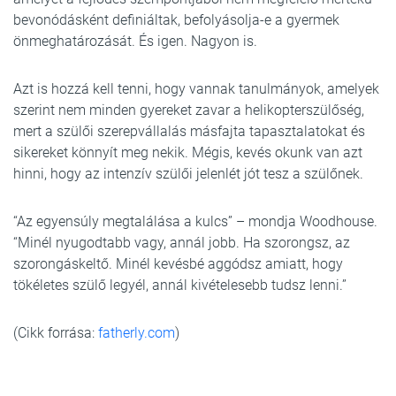
bevonódásként definiáltak, befolyásolja-e a gyermek
önmeghatározását. És igen. Nagyon is.
Azt is hozzá kell tenni, hogy vannak tanulmányok, amelyek
szerint nem minden gyereket zavar a helikopterszülőség,
mert a szülői szerepvállalás másfajta tapasztalatokat és
sikereket könnyít meg nekik. Mégis, kevés okunk van azt
hinni, hogy az intenzív szülői jelenlét jót tesz a szülőnek.
“Az egyensúly megtalálása a kulcs” – mondja Woodhouse.
“Minél nyugodtabb vagy, annál jobb. Ha szorongsz, az
szorongáskeltő. Minél kevésbé aggódsz amiatt, hogy
tökéletes szülő legyél, annál kivételesebb tudsz lenni.”
(Cikk forrása:
fatherly.com
)