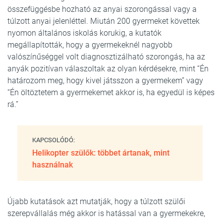
összefüggésbe hozható az anyai szorongással vagy a
túlzott anyai jelenléttel. Miután 200 gyermeket követtek
nyomon általános iskolás korukig, a kutatók
megállapították, hogy a gyermekeknél nagyobb
valószínűséggel volt diagnosztizálható szorongás, ha az
anyák pozitívan válaszoltak az olyan kérdésekre, mint “Én
határozom meg, hogy kivel játsszon a gyermekem” vagy
“Én öltöztetem a gyermekemet akkor is, ha egyedül is képes
rá.”
KAPCSOLÓDÓ:
Helikopter szülők: többet ártanak, mint
használnak
Újabb kutatások azt mutatják, hogy a túlzott szülői
szerepvállalás még akkor is hatással van a gyermekekre,