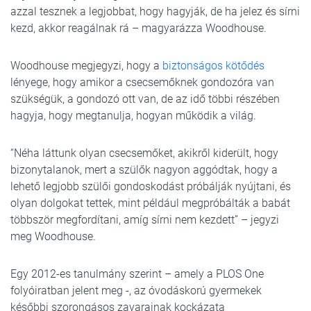
azzal tesznek a legjobbat, hogy hagyják, de ha jelez és sírni
kezd, akkor reagálnak rá – magyarázza Woodhouse.
Woodhouse megjegyzi, hogy a
biztonságos kötődés
lényege, hogy amikor a csecsemőknek gondozóra van
szükségük, a gondozó ott van, de az idő többi részében
hagyja, hogy megtanulja, hogyan működik a világ.
“Néha láttunk olyan csecsemőket, akikről kiderült, hogy
bizonytalanok, mert a szülők nagyon aggódtak, hogy a
lehető legjobb szülői gondoskodást próbálják nyújtani, és
olyan dolgokat tettek, mint például megpróbálták a babát
többször megfordítani, amíg sírni nem kezdett” – jegyzi
meg Woodhouse.
Egy 2012-es tanulmány szerint – amely a PLOS One
folyóiratban jelent meg -, az óvodáskorú gyermekek
későbbi szorongásos zavarainak kockázata