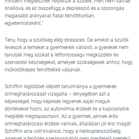
mindent megtesznek helyettük a szüleik, mert nem válnak
önállóvá, és ez összefügg a depresszió és a szorongás
magasabb arányával fiatal felnőttkorban,
egyetemistaként.”
Tény, hogy a szülőség elég stresszes. De amikor a szülők
leveszik a terheket a gyermekeik válláról, a gyerekek nem
tanulják meg azokat a létfontosságú megküzdési és
szervezési készségeket, amelyek szükségesek ahhoz, hogy
működőképes felnőttekké váljanak.
Schiffrin legtöbbet idézett tanulmánya a gyermekek
önmeghatározását vizsgálta – lényegében azt a
képességet, hogy képesek legyenek saját maguk
döntéseket hozni, az autonómia érzését és a kapcsolatok
meglétét megtapasztalni. Az a gyermek, akinek erős
önmeghatározási érzései vannak, általában jól érzi magát.
Schiffrin arra volt kíváncsi, hogy a helikopterszülőség,
amelyet a fejlődés szempontjából nem megfelelő mértékű