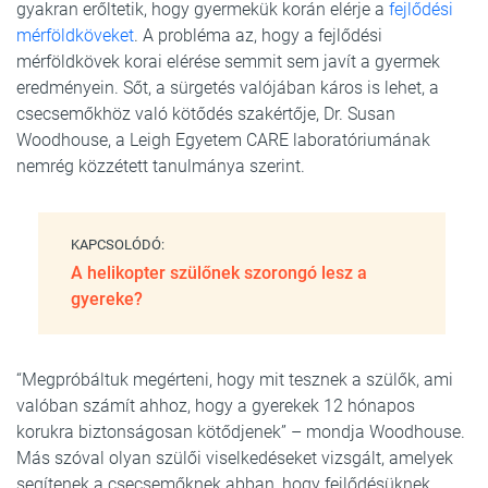
gyakran erőltetik, hogy gyermekük korán elérje a
fejlődési
mérföldköveket
. A probléma az, hogy a fejlődési
mérföldkövek korai elérése semmit sem javít a gyermek
eredményein. Sőt, a sürgetés valójában káros is lehet, a
csecsemőkhöz való kötődés szakértője, Dr. Susan
Woodhouse, a Leigh Egyetem CARE laboratóriumának
nemrég közzétett tanulmánya szerint.
KAPCSOLÓDÓ:
A helikopter szülőnek szorongó lesz a
gyereke?
“Megpróbáltuk megérteni, hogy mit tesznek a szülők, ami
valóban számít ahhoz, hogy a gyerekek 12 hónapos
korukra biztonságosan kötődjenek” – mondja Woodhouse.
Más szóval olyan szülői viselkedéseket vizsgált, amelyek
segítenek a csecsemőknek abban, hogy fejlődésüknek