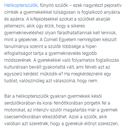
Helikopterszülők
, fűnyíró szülők – ezek nagyrészt pejoratív
címkék a gyermekeikkel túlságosan is foglalkozó anyákra
és apákra. A kifejezésekkel azokat a szülőket akarják
jellemezni, akik úgy érzik, hogy a sikeres
gyermekneveléshez olyan fáradhatatlannak kell lenniük,
mint a gépeknek. A Cornell Egyetem nemrégiben készült
tanulmánya szerint a szülők többsége a hiper-
elfoglaltságot tartja a gyermeknevelés legjobb
módszerének. A gyerekekkel való folyamatos foglalkozás
kulturálisan bevált gyakorlattá vált, ami felveti azt az
egyszerű kérdést: működik-e? Ha megkérdeznénk egy
tudóst, valószínűleg azt válaszolná, hogy nem.
Bár a helikopterszülők gyakran gyermekeik késői
serdülőkorában és korai felnőttkorában pörgetik fel a
motorokat, az intenzív szülői magatartás már a gyermek
csecsemőkorában elkezdődhet. Azok a szülők, akik
valóban azt szeretnék, hogy a gyerekük előnyt szerezzen,