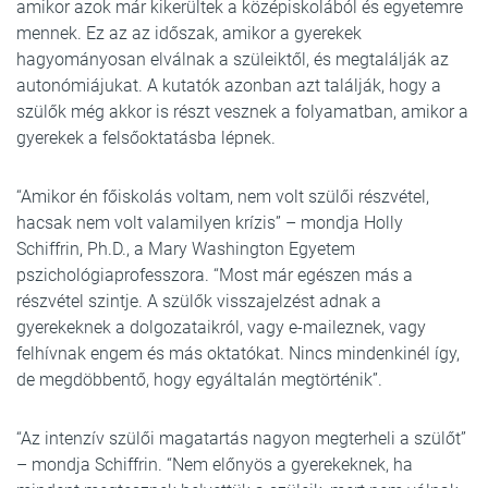
amikor azok már kikerültek a középiskolából és egyetemre
mennek. Ez az az időszak, amikor a gyerekek
hagyományosan elválnak a szüleiktől, és megtalálják az
autonómiájukat. A kutatók azonban azt találják, hogy a
szülők még akkor is részt vesznek a folyamatban, amikor a
gyerekek a felsőoktatásba lépnek.
“Amikor én főiskolás voltam, nem volt szülői részvétel,
hacsak nem volt valamilyen krízis” – mondja Holly
Schiffrin, Ph.D., a Mary Washington Egyetem
pszichológiaprofesszora. “Most már egészen más a
részvétel szintje. A szülők visszajelzést adnak a
gyerekeknek a dolgozataikról, vagy e-maileznek, vagy
felhívnak engem és más oktatókat. Nincs mindenkinél így,
de megdöbbentő, hogy egyáltalán megtörténik”.
“Az intenzív szülői magatartás nagyon megterheli a szülőt”
– mondja Schiffrin. “Nem előnyös a gyerekeknek, ha