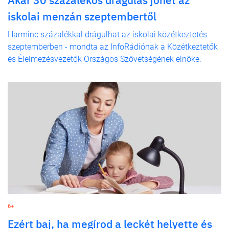
iskolai menzán szeptembertől
Harminc százalékkal drágulhat az iskolai közétkeztetés
szeptemberben - mondta az InfoRádiónak a Közétkeztetők
és Élelmezésvezetők Országos Szövetségének elnöke.
6+
Ezért baj, ha megírod a leckét helyette és