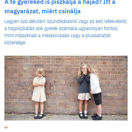
A te gyereked is piszkálja a hajad? Itt a
magyarázat, miért csinálja
Legyen szó délutáni szundikálásról vagy az esti lefekvésről,
a hajpiszkálás sok gyerek számára ugyanolyan fontos,
mint másoknak a meseolvasás vagy a plüssállatok
közelsége.
6+