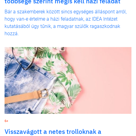
többsége szerint mégis kell házi feladat
Bár a szakemberek között sincs egységes álláspont arról,
hogy van-e értelme a házi feladatnak, az IDEA Intézet
kutatásából úgy tűnik, a magyar szülők ragaszkodnak
hozzá.
6+
Visszavágott a netes trolloknak a