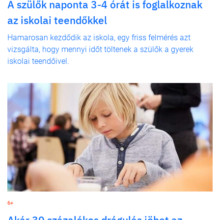
A szülők naponta 3-4 órát is foglalkoznak
az iskolai teendőkkel
Hamarosan kezdődik az iskola, egy friss felmérés azt
vizsgálta, hogy mennyi időt töltenek a szülők a gyerek
iskolai teendőivel.
6+
Akár 30 százalékos drágulás jöhet az