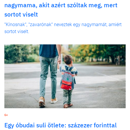
nagymama, akit azért szóltak meg, mert
sortot viselt
"Kínosnak", "zavarónak" neveztek egy nagymamát, amiért
sortot viselt.
6+
Egy óbudai suli ötlete: százezer forinttal