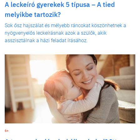
A leckeíró gyerekek 5 típusa – A tied
melyikbe tartozik?
Sok ősz hajszálat és mélyebb ráncokat köszönhetnek a
nyögvenyelős leckeírásnak azok a szülők, akik
asszisztálnak a házi feladat írásához.
6+