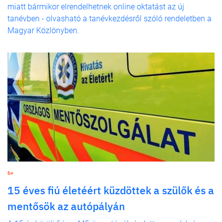
miatt bármikor elrendelhetnek online oktatást az új
tanévben - olvasható a tanévkezdésről szóló rendeletben a
Magyar Közlönyben.
6+
15 éves fiú életéért küzdöttek a szülők és a
mentősök az autópályán