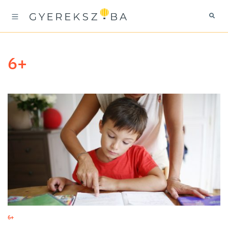
6+
6+