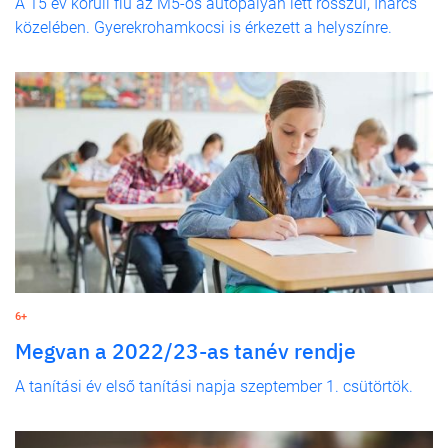
A 15 év körüli fiú az M5-ös autópályán lett rosszul, Inárcs
közelében. Gyerekrohamkocsi is érkezett a helyszínre.
6+
Megvan a 2022/23-as tanév rendje
A tanítási év első tanítási napja szeptember 1. csütörtök.