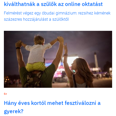
kiválthatnák a szülők az online oktatást
Felmérést végez egy óbudai gimnázium: rezsihez kérnének
százezres hozzájárulást a szülőktől
6+
Hány éves kortól mehet fesztiválozni a
gyerek?