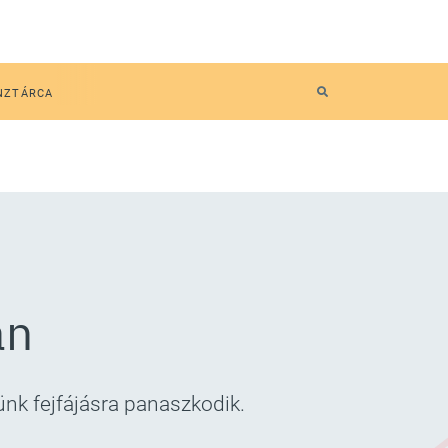
NZTÁRCA
an
ünk fejfájásra panaszkodik.