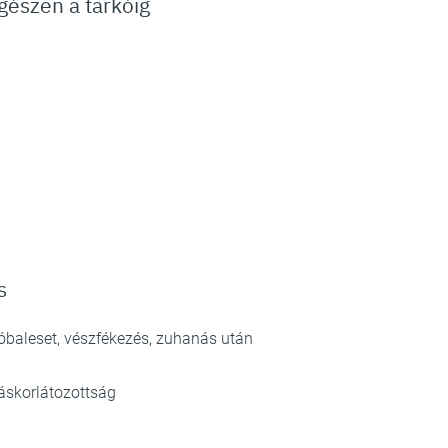
gészen a tarkóig
s
óbaleset, vészfékezés, zuhanás után
áskorlátozottság