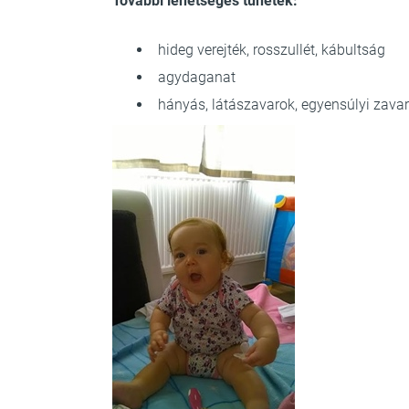
További lehetséges tünetek:
hideg verejték, rosszullét, kábultság
agydaganat
hányás, látászavarok, egyensúlyi zava