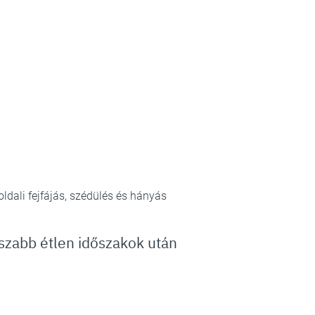
oldali fejfájás, szédülés és hányás
sszabb étlen időszakok után