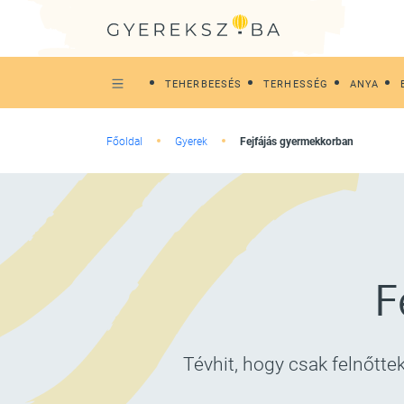
TEHERBEESÉS
TERHESSÉG
ANYA
Főoldal
Gyerek
Fejfájás gyermekkorban
F
Tévhit, hogy csak felnőtte