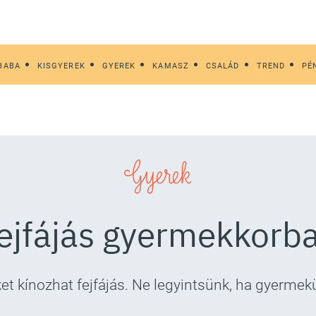
BABA
KISGYEREK
GYEREK
KAMASZ
CSALÁD
TREND
PÉ
Gyerek
ejfájás gyermekkorb
ket kínozhat fejfájás. Ne legyintsünk, ha gyermek