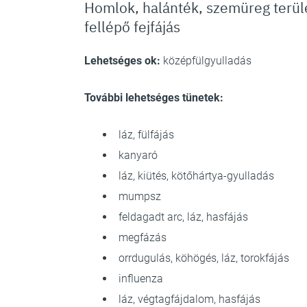
Homlok, halánték, szemüreg terüle
fellépő fejfájás
Lehetséges ok:
középfülgyulladás
További lehetséges tünetek:
láz, fülfájás
kanyaró
láz, kiütés, kötőhártya-gyulladás
mumpsz
feldagadt arc, láz, hasfájás
megfázás
orrdugulás, köhögés, láz, torokfájás
influenza
láz, végtagfájdalom, hasfájás