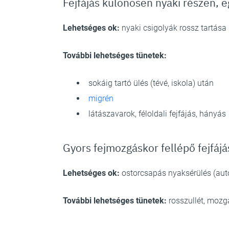
Fejfájás különösen nyaki részen, e
Lehetséges ok:
nyaki csigolyák rossz tartása
További lehetséges tünetek:
sokáig tartó ülés (tévé, iskola) után
migrén
látászavarok, féloldali fejfájás, hányás
Gyors fejmozgáskor fellépő fejfájá
Lehetséges ok:
ostorcsapás nyaksérülés (aut
További lehetséges tünetek:
rosszullét, mozg