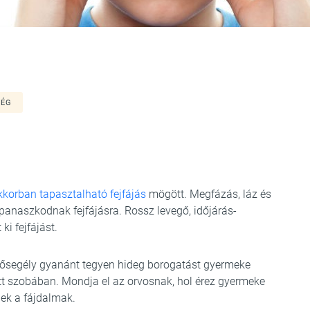
SÉG
korban tapasztalható fejfájás
mögött. Megfázás, láz és
anaszkodnak fejfájásra. Rossz levegő, időjárás-
ki fejfájást.
lsősegély gyanánt tegyen hideg borogatást gyermeke
ett szobában. Mondja el az orvosnak, hol érez gyermeke
nek a fájdalmak.