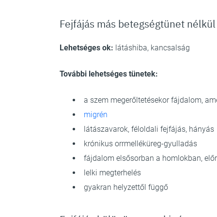
Fejfájás más betegségtünet nélkül
Lehetséges ok:
látáshiba, kancsalság
További lehetséges tünetek:
a szem megerőltetésekor fájdalom, am
migrén
látászavarok, féloldali fejfájás, hányás
krónikus orrmelléküreg-gyulladás
fájdalom elsősorban a homlokban, előr
lelki megterhelés
gyakran helyzettől függő