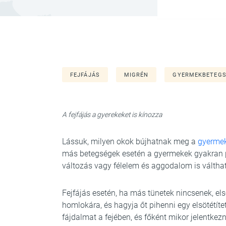
FEJFÁJÁS
MIGRÉN
GYERMEKBETEG
A fejfájás a gyerekeket is kínozza
Lássuk, milyen okok bújhatnak meg a
gyermek
más betegségek esetén a gyermekek gyakran p
változás vagy félelem és aggodalom is válthat 
Fejfájás esetén, ha más tünetek nincsenek, e
homlokára, és hagyja őt pihenni egy elsötétít
fájdalmat a fejében, és főként mikor jelentkez