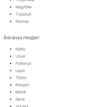
Nagytőke
Tiszakürt
Szarvas
Baranya megye:
Matty
Udvar
Palkonya
Lippó
Töttös
Kislippó
Márok
Sárok
Illocska