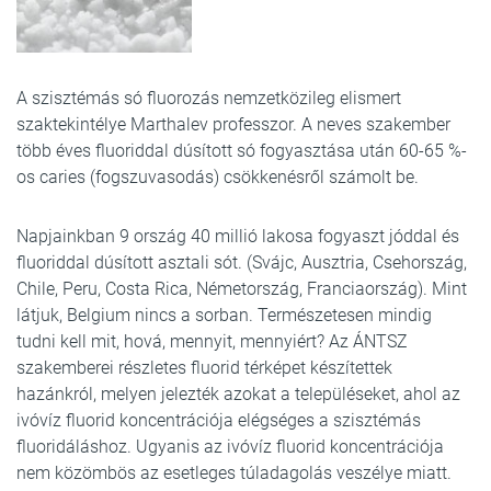
A szisztémás só fluorozás nemzetközileg elismert
szaktekintélye Marthalev professzor. A neves szakember
több éves fluoriddal dúsított só fogyasztása után 60-65 %-
os caries (fogszuvasodás) csökkenésről számolt be.
Napjainkban 9 ország 40 millió lakosa fogyaszt jóddal és
fluoriddal dúsított asztali sót. (Svájc, Ausztria, Csehország,
Chile, Peru, Costa Rica, Németország, Franciaország). Mint
látjuk, Belgium nincs a sorban. Természetesen mindig
tudni kell mit, hová, mennyit, mennyiért? Az ÁNTSZ
szakemberei részletes fluorid térképet készítettek
hazánkról, melyen jelezték azokat a településeket, ahol az
ivóvíz fluorid koncentrációja elégséges a szisztémás
fluoridáláshoz. Ugyanis az ivóvíz fluorid koncentrációja
nem közömbös az esetleges túladagolás veszélye miatt.