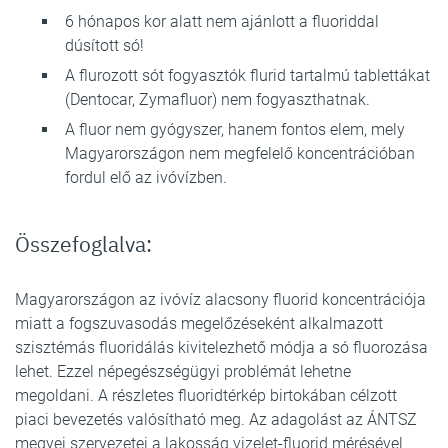
6 hónapos kor alatt nem ajánlott a fluoriddal
dúsított só!
A flurozott sót fogyasztók flurid tartalmú tablettákat
(Dentocar, Zymafluor) nem fogyaszthatnak.
A fluor nem gyógyszer, hanem fontos elem, mely
Magyarországon nem megfelelő koncentrációban
fordul elő az ivóvízben.
Összefoglalva:
Magyarországon az ivóvíz alacsony fluorid koncentrációja
miatt a fogszuvasodás megelőzéseként alkalmazott
szisztémás fluoridálás kivitelezhető módja a só fluorozása
lehet. Ezzel népegészségügyi problémát lehetne
megoldani. A részletes fluoridtérkép birtokában célzott
piaci bevezetés valósítható meg. Az adagolást az ÁNTSZ
megyei szervezetei a lakosság vizelet-fluorid mérésével