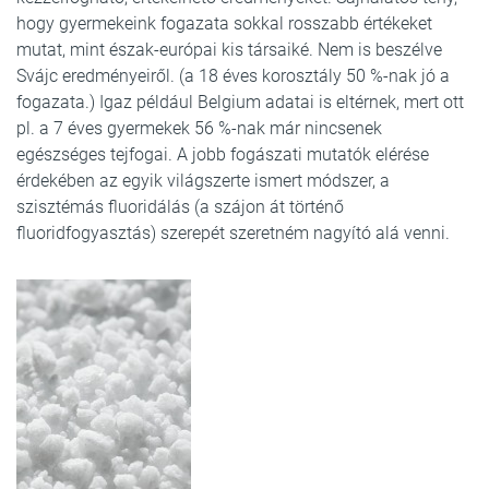
hogy gyermekeink fogazata sokkal rosszabb értékeket
mutat, mint észak-európai kis társaiké. Nem is beszélve
Svájc eredményeiről. (a 18 éves korosztály 50 %-nak jó a
fogazata.) Igaz például Belgium adatai is eltérnek, mert ott
pl. a 7 éves gyermekek 56 %-nak már nincsenek
egészséges tejfogai. A jobb fogászati mutatók elérése
érdekében az egyik világszerte ismert módszer, a
szisztémás fluoridálás (a szájon át történő
fluoridfogyasztás) szerepét szeretném nagyító alá venni.