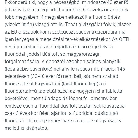
Ekkor derült ki, hogy a népességből mindössze 40 ezer fő
jut az ivóvízzel elegendő fluoridhoz. Ők szétszórtan élnek
több megyében. 4 megyében elkészült a fluorid ürítés
(vizelet útján) vizsgálata is. Tehát a vizsgálat folyik, hiszen
az EU országok környezetegészségügyi akcióprogramja
igen lényeges a megelőzési tervek elkészítésekor. Az OÉTI
némi procedúra után megadta az első engedélyt a
fluoriddal, jóddal dúsított só magyarországi
forgalmazására. A dobozról azonban sajnos hiányzik
(legalábbis egyenlőre) néhány lényeges információ: 146
településen (30-40 ezer fő) nem kell, sőt nem szabad
fluorozott sót fogyasztani (lásd fluortérkép) aki
fluoridtartalmú tablettát szed, az hagyjon fel a tabletta
bevételével, mert túladagolás léphet fel, amennyiben
rendszeresen a fluoriddal dúsított asztali sót fogyasztja
csak 3 éves kor felett ajánlott a fluoriddal dúsított só
fluoridtartalmú fogkrémek használata a sófogyasztás
mellett is kívánatos.