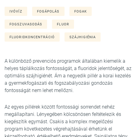
IVÓVÍZ
FOGÁPOLÁS
FOGAK
FOGSZUVASODÁS
FLUOR
FLUORIDKONCENTRÁCIÓ
SZÁJHIGIÉNIA
A különböző prevenciós programok általában kiemelik a
helyes táplálkozás fontosságát, a fluoridok jelentőségét, az
optimális szájhigiénét. Ám a negyedik pillér a korai kezelés
a gyermekfogászati és fogszabályozási gondozás
fontosságát nem lehet mellőzni.
Az egyes pillérek között fontossági sorrendet nehéz
megállapítani. Lényegében kölcsönösen feltételezik és
kiegészítik egymást. Csakis a komplex megelőzési
program következetes végrehajtásával érhetünk el
kézzelfogható, értékelhető eredményeket. Sajnálatos tény,