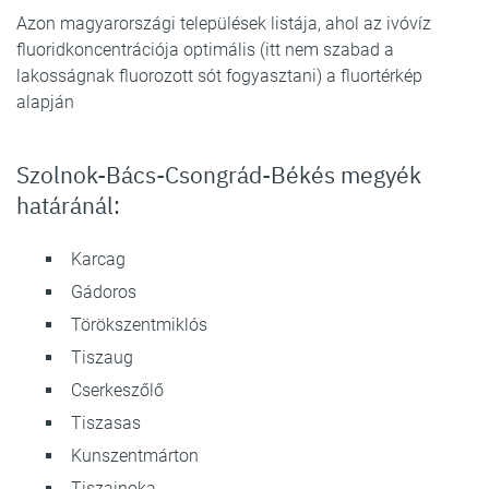
Azon magyarországi települések listája, ahol az ivóvíz
fluoridkoncentrációja optimális (itt nem szabad a
lakosságnak fluorozott sót fogyasztani) a fluortérkép
alapján
Szolnok-Bács-Csongrád-Békés megyék
határánál:
Karcag
Gádoros
Törökszentmiklós
Tiszaug
Cserkeszőlő
Tiszasas
Kunszentmárton
Tiszainoka