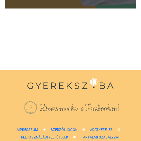
0
seconds
of
1
minute,
38
seconds
Kövess minket a Facebookon!
IMPRESSZUM
SZERZŐI JOGOK
ADATKEZELÉS
FELHASZNÁLÁSI FELTÉTELEK
TARTALMI SZABÁLYZAT