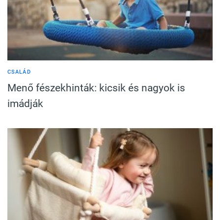
CSALÁD
Menő fészekhinták: kicsik és nagyok is
imádják