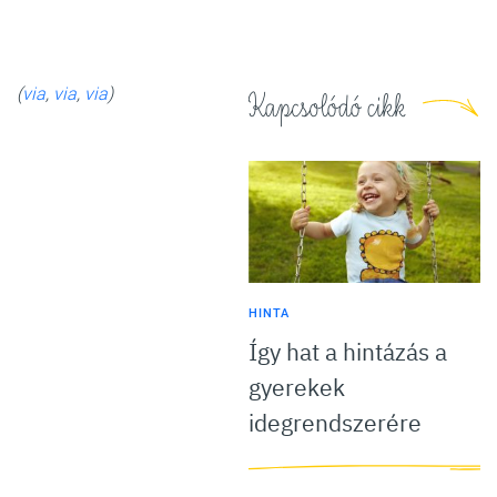
6
FOTÓ
(
via
,
via
,
via
)
Kapcsolódó cikk
HINTA
Így hat a hintázás a
gyerekek
idegrendszerére