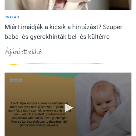
CSALÁD
Miért imádják a kicsik a hintázást? Szuper
baba- és gyerekhinták bel- és kültérre
Ajánlott videó