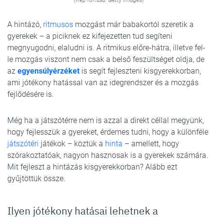
(Kép forrása: Getty Images)
A hintázó,
ritmusos
mozgást már babakortól szeretik a
gyerekek – a piciknek ez kifejezetten tud segíteni
megnyugodni, elaludni is. A ritmikus előre-hátra, illetve fel-
le mozgás viszont nem csak a belső feszültséget oldja, de
az
egyensúlyérzéket
is segít fejleszteni kisgyerekkorban,
ami jótékony hatással van az idegrendszer és a mozgás
fejlődésére is.
Még ha a játszótérre nem is azzal a direkt céllal megyünk,
hogy fejlesszük a gyereket, érdemes tudni, hogy a különféle
játszótéri
játékok – köztük a
hinta
– amellett, hogy
szórakoztatóak, nagyon hasznosak is a gyerekek számára.
Mit fejleszt a hintázás kisgyerekkorban? Alább ezt
gyűjtöttük össze.
Ilyen jótékony hatásai lehetnek a