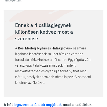
halogattál.
Ennek a 4 csillagjegynek
különösen kedvez most a
szerencse
A
Kos
,
Mérleg
,
Nyilas
és
Halak
jegyűek számára
izgalmas lehetőségek, szuper hírek és váratlan
fordulatok érkezhetnek a hét során. Egy régóta várt
válasz vagy találkozás most sok mindent
megváltoztathat, és olyan új ajtókat nyithat meg
előttük, amelyek hosszabb távon is pozitív hatással
lehetnek az életükre.
A hét
legszerencsésebb napjának
most a csütörtök