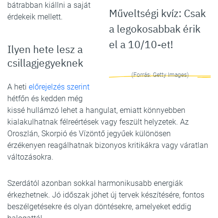
bátrabban kiállni a saját
Műveltségi kvíz: Csak
érdekeik mellett.
a legokosabbak érik
el a 10/10-et!
Ilyen hete lesz a
csillagjegyeknek
(Forrás: Getty Images)
A heti
előrejelzés szerint
hétfőn és kedden még
kissé hullámzó lehet a hangulat, emiatt könnyebben
kialakulhatnak félreértések vagy feszült helyzetek. Az
Oroszlán, Skorpió és Vízöntő jegyűek különösen
érzékenyen reagálhatnak bizonyos kritikákra vagy váratlan
változásokra.
Szerdától azonban sokkal harmonikusabb energiák
érkezhetnek. Jó időszak jöhet új tervek készítésére, fontos
beszélgetésekre és olyan döntésekre, amelyeket eddig