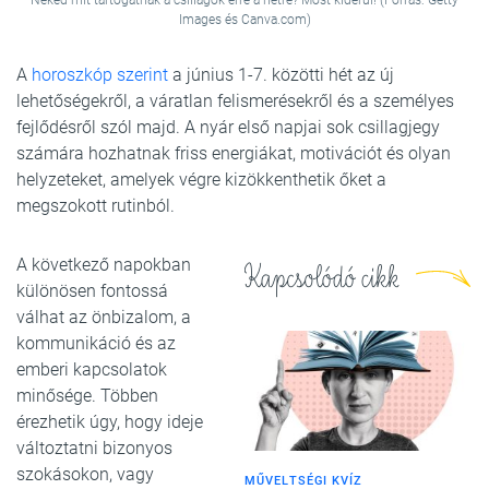
Neked mit tartogatnak a csillagok erre a hétre? Most kiderül! (Forrás: Getty
Images és Canva.com)
A
horoszkóp szerint
a június 1-7. közötti hét az új
lehetőségekről, a váratlan felismerésekről és a személyes
fejlődésről szól majd. A nyár első napjai sok csillagjegy
számára hozhatnak friss energiákat, motivációt és olyan
helyzeteket, amelyek végre kizökkenthetik őket a
megszokott rutinból.
A következő napokban
Kapcsolódó cikk
különösen fontossá
válhat az önbizalom, a
kommunikáció és az
emberi kapcsolatok
minősége. Többen
érezhetik úgy, hogy ideje
változtatni bizonyos
szokásokon, vagy
MŰVELTSÉGI KVÍZ