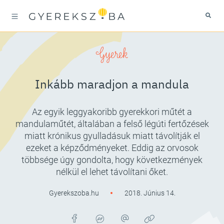
Gyerek
Inkább maradjon a mandula
Az egyik leggyakoribb gyerekkori műtét a
mandulaműtét, általában a felső légúti fertőzések
miatt krónikus gyulladásuk miatt távolítják el
ezeket a képződményeket. Eddig az orvosok
többsége úgy gondolta, hogy következmények
nélkül el lehet távolítani őket.
Gyerekszoba.hu
2018. Június 14.