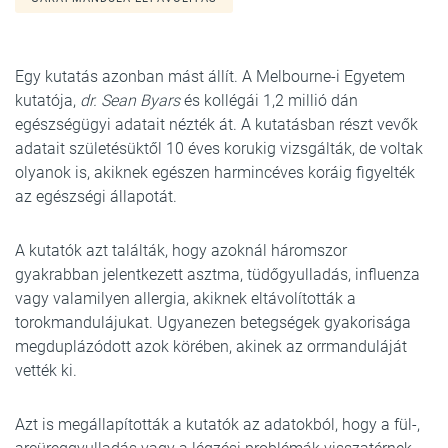
Egy kutatás azonban mást állít. A Melbourne-i Egyetem
kutatója,
dr. Sean Byars
és kollégái 1,2 millió dán
egészségügyi adatait nézték át. A kutatásban részt vevők
adatait születésüktől 10 éves korukig vizsgálták, de voltak
olyanok is, akiknek egészen harmincéves koráig figyelték
az egészségi állapotát.
A kutatók azt találták, hogy azoknál háromszor
gyakrabban jelentkezett asztma, tüdőgyulladás, influenza
vagy valamilyen allergia, akiknek eltávolították a
torokmandulájukat. Ugyanezen betegségek gyakorisága
megduplázódott azok körében, akinek az orrmanduláját
vették ki.
Azt is megállapították a kutatók az adatokból, hogy a fül-,