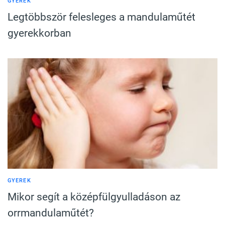
GYEREK
Legtöbbször felesleges a mandulaműtét
gyerekkorban
GYEREK
Mikor segít a középfülgyulladáson az
orrmandulaműtét?