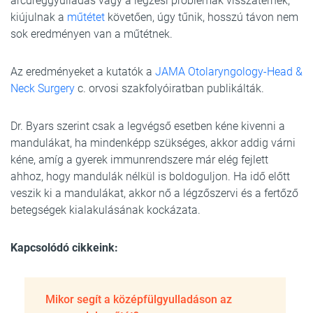
arcüreggyulladás vagy a légzési problémák visszatérnek,
kiújulnak a
műtétet
követően, úgy tűnik, hosszú távon nem
sok eredményen van a műtétnek.
Az eredményeket a kutatók a
JAMA Otolaryngology-Head &
Neck Surgery
c. orvosi szakfolyóiratban publikálták.
Dr. Byars szerint csak a legvégső esetben kéne kivenni a
mandulákat, ha mindenképp szükséges, akkor addig várni
kéne, amíg a gyerek immunrendszere már elég fejlett
ahhoz, hogy mandulák nélkül is boldoguljon. Ha idő előtt
veszik ki a mandulákat, akkor nő a légzőszervi és a fertőző
betegségek kialakulásának kockázata.
Kapcsolódó cikkeink:
Mikor segít a középfülgyulladáson az