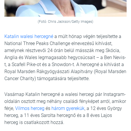
(Fotó: Chris Jackson/Getty Images)
Katalin walesi hercegné
a múlt hónap végén teljesítette a
National Three Peaks Challenge elnevezésű kihívást,
amelynek résztvevői 24 órán belül másszák meg Skócia,
Anglia és Wales legmagasabb hegycsúcsait – a Ben Nevis-
t, a Scafell Pike-ot és a Snowdon-t. A hercegné a kihívást a
Royal Marsden Rákgyógyászati Alapítvány (Royal Marsden
Cancer Charity) támogatására teljesítette.
Vasárnap Katalin hercegné a walesi hercegi pár Instagram-
oldalán osztott meg néhány családi fényképet arról, amikor
férje,
Vilmos herceg
és
három gyerekük
, a 12 éves György
herceg, a 11 éves Sarolta hercegnő és a 8 éves Lajos
herceg is csatlakozott hozzá.