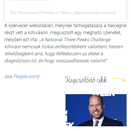
The Prince and Princess of Wales (@princeandprincessofwales) által megosztott bejegyzés
A szervezet weboldalán, melynek támogatására a hercegné
részt vett a kihíváson, megosztott egy megható üzenetet,
melyben ezt írta:
„A National Three Peaks Challenge
kihívást nemcsak fizikai erőfeszítésként vállaltam, hanem
lehetőségként arra, hogy felfedezzem az életet a
diagnózison túl, és hogy visszaadhassak valamit”
.
(via
People.com
)
Kapcsolódó cikk