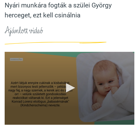
Nyári munkára fogták a szülei György
herceget, ezt kell csinálnia
Ajánlott videó
0
seconds
of