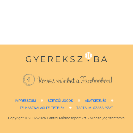
1
minute,
38
seconds
Kövess minket a Facebookon!
IMPRESSZUM
SZERZŐI JOGOK
ADATKEZELÉS
FELHASZNÁLÁSI FELTÉTELEK
TARTALMI SZABÁLYZAT
Copyright © 2002-2026 Central Médiacsoport Zrt. - Minden jog fenntartva.