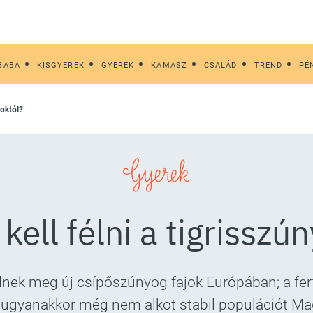
BABA
KISGYEREK
GYEREK
KAMASZ
CSALÁD
TREND
PÉ
goktól?
Gyerek
kell félni a tigrisszú
nek meg új csípőszúnyog fajok Európában; a fer
 ugyanakkor még nem alkot stabil populációt M