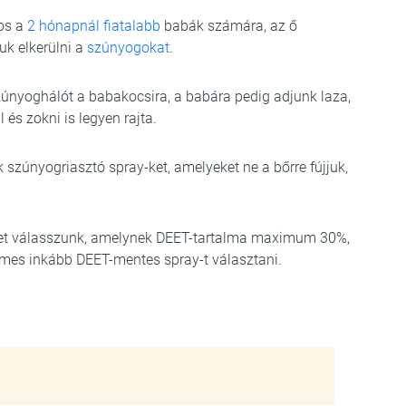
os a
2 hónapnál fiatalabb
babák számára, az ő
k elkerülni a
szúnyogokat
.
únyoghálót a babakocsira, a babára pedig adjunk laza,
 és zokni is legyen rajta.
szúnyogriasztó spray-ket, amelyeket ne a bőrre fújjuk,
éket válasszunk, amelynek DEET-tartalma maximum 30%,
demes inkább DEET-mentes spray-t választani.