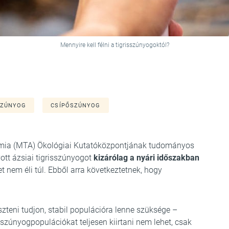
Mennyire kell félni a tigrisszúnyogoktól?
SZÚNYOG
CSÍPŐSZÚNYOG
ia (MTA) Ökológiai Kutatóközpontjának tudományos
ott ázsiai tigrisszúnyogot
kizárólag a nyári időszakban
ket nem éli túl. Ebből arra következtetnek, hogy
zteni tudjon, stabil populációra lenne szüksége –
s szúnyogpopulációkat teljesen kiirtani nem lehet, csak