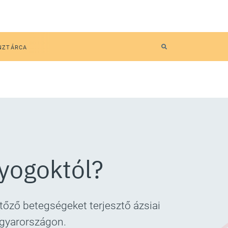
NZTÁRCA
nyogoktól?
tőző betegségeket terjesztő ázsiai
agyarországon.