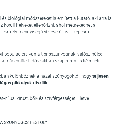
s biológiai módszereket is említett a kutató, aki arra is
z körüli helyeket ellenőrizni, ahol megrekedhet a
 csekély mennyiségű víz esetén is – képesek
l populációja van a tigrisszúnyognak, valószínűleg
k a már említett időszakban szaporodni is képesek.
 abban különböznek a hazai szúnyogoktól, hogy
teljesen
lágos pikkelyek díszítik
.
ílusi vírust, bőr- és szívférgességet, illetve
 A SZÚNYOGCSÍPÉSTŐL?