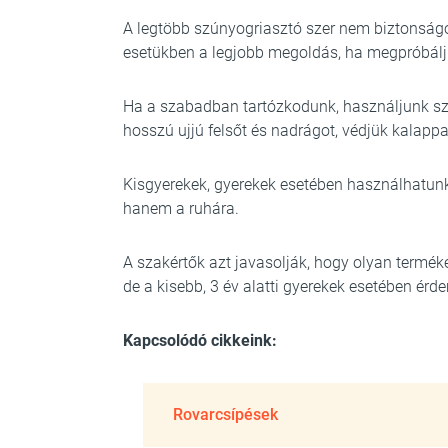
A legtöbb szúnyogriasztó szer nem biztonság
esetükben a legjobb megoldás, ha megpróbálju
Ha a szabadban tartózkodunk, használjunk sz
hosszú ujjú felsőt és nadrágot, védjük kalappal
Kisgyerekek, gyerekek esetében használhatunk 
hanem a ruhára.
A szakértők azt javasolják, hogy olyan term
de a kisebb, 3 év alatti gyerekek esetében ér
Kapcsolódó cikkeink:
Rovarcsípések