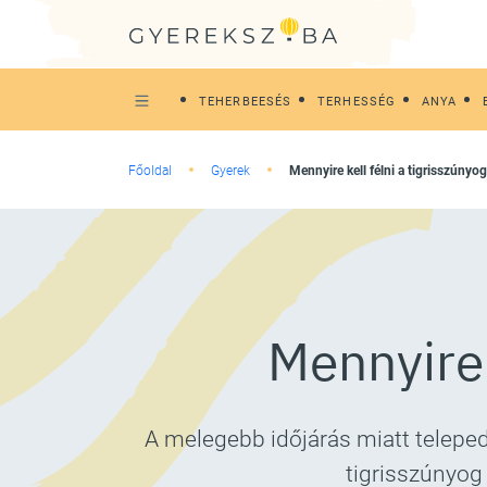
TEHERBEESÉS
TERHESSÉG
ANYA
Főoldal
Gyerek
Mennyire kell félni a tigrisszúnyo
Mennyire 
A melegebb időjárás miatt teleped
tigrisszúnyog