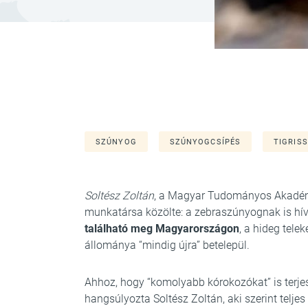
SZÚNYOG
SZÚNYOGCSÍPÉS
TIGRIS
Soltész Zoltán
, a Magyar Tudományos Akadém
munkatársa közölte: a zebraszúnyognak is hív
található meg Magyarországon
, a hideg tele
állománya “mindig újra” betelepül.
Ahhoz, hogy “komolyabb kórokozókat” is terjes
hangsúlyozta Soltész Zoltán, aki szerint telje