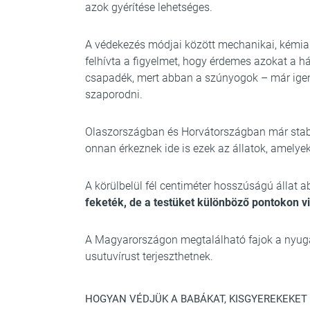
azok gyérítése lehetséges.
A védekezés módjai között mechanikai, kémiai é
felhívta a figyelmet, hogy érdemes azokat a há
csapadék, mert abban a szúnyogok – már igen
szaporodni.
Olaszországban és Horvátországban már stabi
onnan érkeznek ide is ezek az állatok, amelye
A körülbelül fél centiméter hosszúságú állat
feketék, de a testüket különböző pontokon vi
A Magyarországon megtalálható fajok a nyugat-n
usutuvírust terjeszthetnek.
HOGYAN VÉDJÜK A BABÁKAT, KISGYEREKEKET