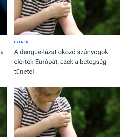
GYEREK
 a
A dengue-lázat okozó szúnyogok
elérték Európát, ezek a betegség
tünetei