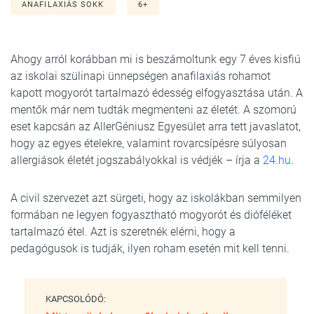
ANAFILAXIÁS SOKK
6+
Ahogy arról korábban mi is beszámoltunk egy 7 éves kisfiú
az iskolai szülinapi ünnepségen anafilaxiás rohamot
kapott mogyorót tartalmazó édesség elfogyasztása után. A
mentők már nem tudták megmenteni az életét. A szomorú
eset kapcsán az AllerGéniusz Egyesület arra tett javaslatot,
hogy az egyes ételekre, valamint rovarcsípésre súlyosan
allergiások életét jogszabályokkal is védjék – írja a
24.hu
.
A civil szervezet azt sürgeti, hogy az iskolákban semmilyen
formában ne legyen fogyasztható mogyorót és dióféléket
tartalmazó étel. Azt is szeretnék elérni, hogy a
pedagógusok is tudják, ilyen roham esetén mit kell tenni.
KAPCSOLÓDÓ: