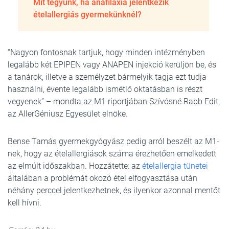
Mit tegyünk, ha anafilaxia jelentkezik
ételallergiás gyermekünknél?
“Nagyon fontosnak tartjuk, hogy minden intézményben
legalább két EPIPEN vagy ANAPEN injekció kerüljön be, és
a tanárok, illetve a személyzet bármelyik tagja ezt tudja
használni, évente legalább ismétlő oktatásban is részt
vegyenek” – mondta az M1 riportjában Szívósné Rabb Edit,
az AllerGéniusz Egyesület elnöke.
Bense Tamás gyermekgyógyász pedig arról beszélt az M1-
nek, hogy az ételallergiások száma érezhetően emelkedett
az elmúlt időszakban. Hozzátette: az
ételallergia tünetei
általában a problémát okozó étel elfogyasztása után
néhány perccel jelentkezhetnek, és ilyenkor azonnal mentőt
kell hívni.