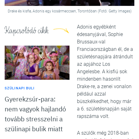
Drake és kisfia, Adonis egy kosármeccsen, Torontóban (Fotó: Getty Images)
Adonis egyébként
Kapcsolódó cikk
édesanyjával, Sophie
Brussaux-val
Franciaországban él, de a
születésnapjára átrándult
az apjához Los
Angelesbe. A kisfiú sok
mindenben hasonlít
Drake-re, a zenei vonalon
SZÜLINAPI BULI
például azzal
Gyerekzsúr-para:
büszkélkedhet, hogy már
nem vagyok hajlandó
a 6. születésnapján saját
rapszáma volt.
tovább stresszelni a
szülinapi bulik miatt
A szülők még 2018-ban