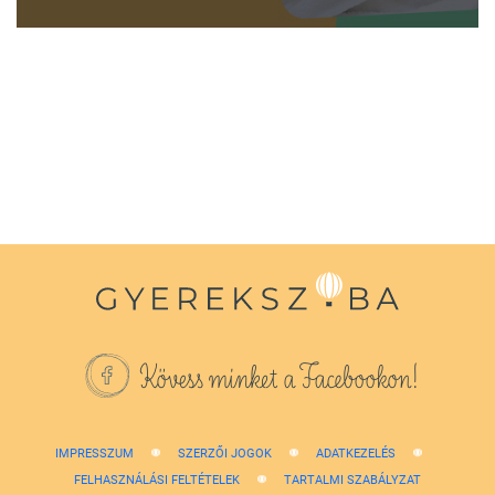
0
seconds
of
1
minute,
38
seconds
Kövess minket a Facebookon!
IMPRESSZUM
SZERZŐI JOGOK
ADATKEZELÉS
FELHASZNÁLÁSI FELTÉTELEK
TARTALMI SZABÁLYZAT