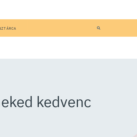
NZTÁRCA
rmeked kedvenc