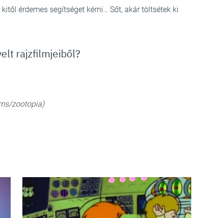
kitől érdemes segítséget kérni… Sőt, akár töltsétek ki
elt rajzfilmjeiből?
lms/zootopia)