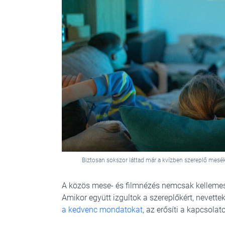
Biztosan sokszor láttad már a kvízben szereplő meséke
A közös mese- és filmnézés nemcsak kellemes
Amikor együtt izgultok a szereplőkért, nevett
a kedvenc mondatokat
, az erősíti a kapcsola