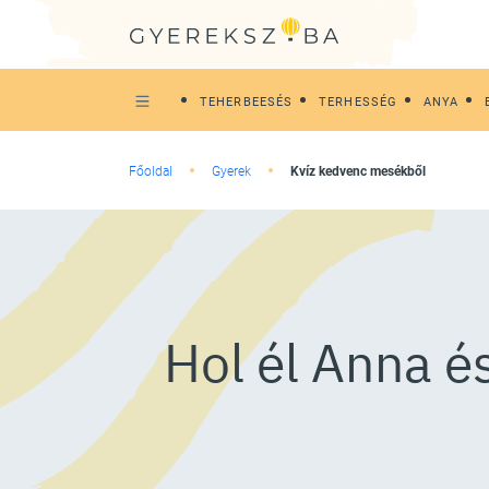
TEHERBEESÉS
TERHESSÉG
ANYA
Főoldal
Gyerek
Kvíz kedvenc mesékből
Hol él Anna é