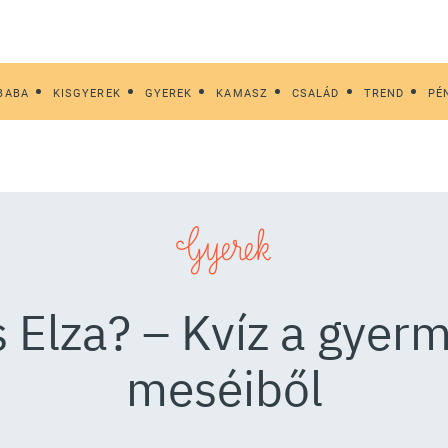
BABA
KISGYEREK
GYEREK
KAMASZ
CSALÁD
TREND
PÉ
Gyerek
s Elza? – Kvíz a gye
meséiből