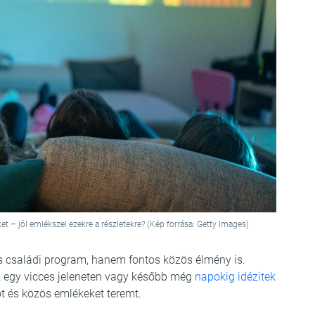
t – jól emlékszel ezekre a részletekre? (Kép forrása: Getty Images)
 családi program, hanem fontos közös élmény is.
ek egy vicces jeleneten vagy később még
napokig idézitek
tot és közös emlékeket teremt.