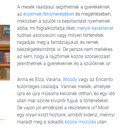
A mesék ráadásul segíthetnek a gyerekeknek
az
érzelmek felismerésében
és megértésében,
miközben a szülők is bepillantást nyerhetnek
abba, mi foglalkoztatja őket,
melyik karakterrel
tudnak azonosulni vagy milyen történetek
ragadják meg a fantáziájukat, és remek
beszélgetésindítók is. De persze nem mellékes
az sem, hogy a rajzfilmek közös szórakozást
jelenthetnek a gyerekeknek és a szülőknek is!
Anna és Elza, Vaiana,
Woody
vagy az Encanto
különleges családja. Vannak mesék, amelyek
újra és újra műsorra kerülnek otthon, és egy idő
után már szinte kívülről fújjuk a történeteket…
De vajon jól emlékszel a részletekre is? Most
egy olyan kvízt hoztunk, amiből kiderül, mennyi
maradt meg a sokadik
közös mozizás
után.