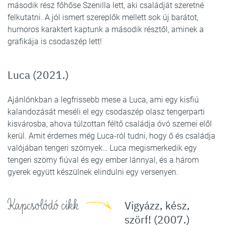
második rész főhőse Szenilla lett, aki családját szeretné
felkutatni. A jól ismert szereplők mellett sok új barátot,
humoros karaktert kaptunk a második résztől, aminek a
grafikája is csodaszép lett!
Luca (2021.)
Ajánlónkban a legfrissebb mese a Luca, ami egy kisfiú
kalandozását meséli el egy csodaszép olasz tengerparti
kisvárosba, ahova túlzottan féltő családja óvó szemei elől
kerül. Amit érdemes még Luca-ról tudni, hogy ő és családja
valójában tengeri szörnyek… Luca megismerkedik egy
tengeri szörny fiúval és egy ember lánnyal, és a három
gyerek együtt készülnek elindulni egy versenyen.
Kapcsolódó cikk
Vigyázz, kész,
szörf! (2007.)