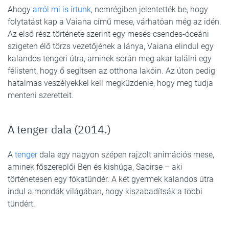
Ahogy
arról mi is írtunk
, nemrégiben jelentették be, hogy
folytatást kap a Vaiana című mese, várhatóan még az idén.
Az első rész története szerint egy mesés csendes-óceáni
szigeten élő törzs vezetőjének a lánya, Vaiana elindul egy
kalandos tengeri útra, aminek során meg akar találni egy
félistent, hogy ő segítsen az otthona lakóin. Az úton pedig
hatalmas veszélyekkel kell megküzdenie, hogy meg tudja
menteni szeretteit.
A tenger dala (2014.)
A
tenger
dala egy nagyon szépen rajzolt animációs mese,
aminek főszereplői Ben és kishúga, Saoirse – aki
történetesen egy fókatündér. A két gyermek kalandos útra
indul a mondák világában, hogy kiszabadítsák a többi
tündért.