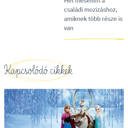
Hét mesefilm a
családi mozizáshoz,
amiknek több része is
van
Kapcsolódó cikkek