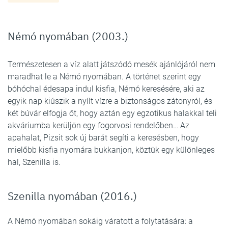
Némó nyomában (2003.)
Természetesen a víz alatt játszódó mesék ajánlójáról nem
maradhat le a Némó nyomában. A történet szerint egy
bóhóchal édesapa indul kisfia, Némó keresésére, aki az
egyik nap kiúszik a nyílt vízre a biztonságos zátonyról, és
két búvár elfogja őt, hogy aztán egy egzotikus halakkal teli
akváriumba kerüljön egy fogorvosi rendelőben… Az
apahalat, Pizsit sok új barát segíti a keresésben, hogy
mielőbb kisfia nyomára bukkanjon, köztük egy különleges
hal, Szenilla is.
Szenilla nyomában (2016.)
A Némó nyomában sokáig váratott a folytatására: a