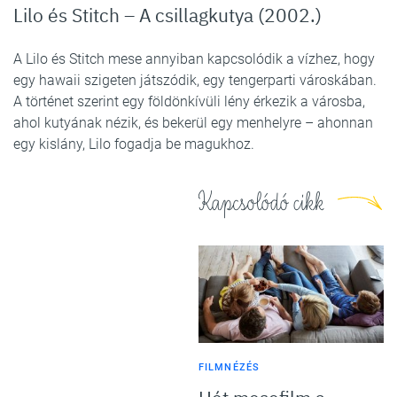
Lilo és Stitch – A csillagkutya (2002.)
A Lilo és Stitch mese annyiban kapcsolódik a vízhez, hogy
egy hawaii szigeten játszódik, egy tengerparti városkában.
A történet szerint egy földönkívüli lény érkezik a városba,
ahol kutyának nézik, és bekerül egy menhelyre – ahonnan
egy kislány, Lilo fogadja be magukhoz.
Kapcsolódó cikk
FILMNÉZÉS