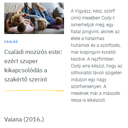
A Vigyázz, kész, szörf!
című mesében Cody-t
ismerhetjük meg, egy
fiatal pingvint, akinek az
élete a hatalmas
CSALÁD
hullámok és a szörfözés,
Családi mozizós este:
már kispingvin korától
kezdve. A rajzfilmben
ezért szuper
Cody arra készül, hogy az
kikapcsolódás a
otthonától távoli szigeten
szakértő szerint
induljon egy nagy
szörfversenyen. A
mesének már a második
része is elkészült.
Vaiana (2016.)