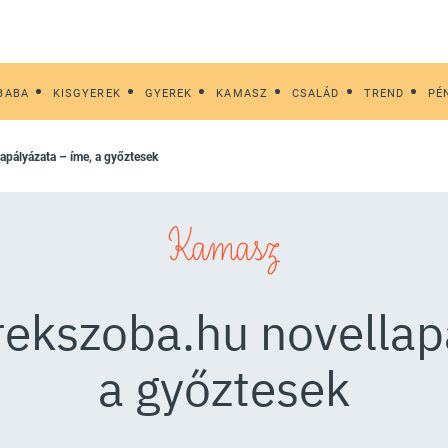
BABA
KISGYEREK
GYEREK
KAMASZ
CSALÁD
TREND
PÉ
lapályázata – íme, a győztesek
Kamasz
rekszoba.hu novellap
a győztesek