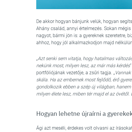
De akkor hogyan bánjunk velük, hogyan segítsü
Ahány család, annyi értelmezés. Sokan mégis 
nagyot, bármi jön is: a gyereknek szeretetre,
ahhoz, hogy jól alkalmazkodjon majd nélkülünk
„
Azt senki sem vitatja, hogy hatalmas változás
nekünk most, milyen lesz, az már más kérdés
”
portfóliójának vezetője, a zsűri tagja. „
Vannak o
skála. Ha az embernek most fejlődő, érő gyer
gondolkozik ebben a szép új világban, hanem 
milyen élete lesz, miben tér majd el az övétől.
Hogyan lehetne újraírni a gyerekek
Ági azt meséli, érdekes volt olvasni az írásokat