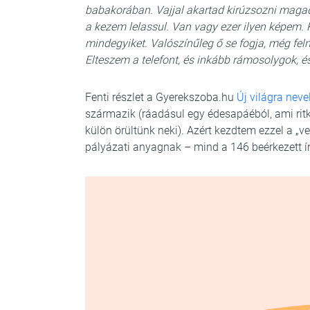
babakorában. Vajjal akartad kirúzsozni magad
a kezem lelassul. Van vagy ezer ilyen képem
mindegyiket. Valószínűleg ő se fogja, még fel
Elteszem a telefont, és inkább rámosolygok, é
Fenti részlet a Gyerekszoba.hu
Új világra neve
származik (ráadásul egy édesapáéból, ami ri
külön örültünk neki). Azért kezdtem ezzel a „ve
pályázati anyagnak – mind a 146 beérkezett í