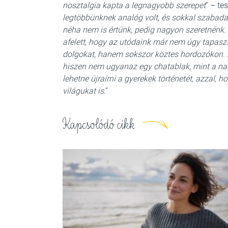
nosztalgia kapta a legnagyobb szerepet
” – te
legtöbbünknek analóg volt, és sokkal szabad
néha nem is értünk, pedig nagyon szeretnénk.
afelett, hogy az utódaink már nem úgy tapaszt
dolgokat, hanem sokszor köztes hordozókon. A
hiszen nem ugyanaz egy chatablak, mint a na
lehetne újraírni a gyerekek történetét, azzal, 
világukat is
.”
Kapcsolódó cikk