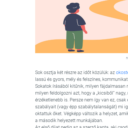
n
Sok osztja két részre az időt közülük: az
okoste
lassú és gyors, mély és felszínes, kommunikat
Sokatok írásából kitűnik, milyen fájdalmasan n
milyen feldolgozni azt, hogy a „kicsiből” na
érzéketlenebb is. Persze nem így van ez, csak
szabályait (vagy épp szabálytalanságát) mi ig
oktattuk őket. Végképp változik a helyzet, am
a második helyezett munkájában.
Az első díjat pedig az a szerző kapta, aki cs