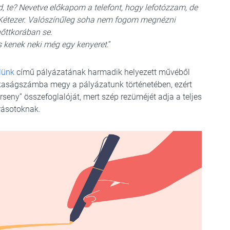
, te? Nevetve előkapom a telefont, hogy lefotózzam, de
. Kétezer. Valószínűleg soha nem fogom megnézni
nőttkorában se.
s kenek neki még egy kenyeret
.”
lünk
című pályázatának harmadik helyezett művéből
tkaságszámba megy a pályázatunk történetében, ezért
rseny” összefoglalóját, mert szép rezüméjét adja a teljes
rásotoknak.