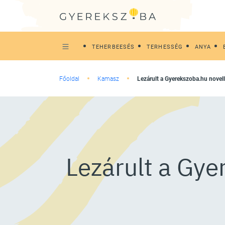
TEHERBEESÉS
TERHESSÉG
ANYA
Főoldal
Kamasz
Lezárult a Gyerekszoba.hu novel
Lezárult a Gye