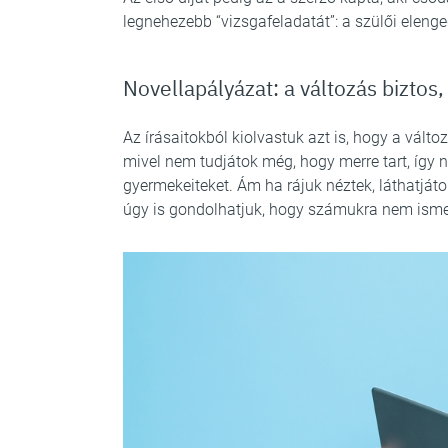
legnehezebb “vizsgafeladatát”: a szülői elenge
Novellapályázat: a változás biztos,
Az írásaitokból kiolvastuk azt is, hogy a vál
mivel nem tudjátok még, hogy merre tart, így n
gyermekeiteket. Ám ha rájuk néztek, láthatjáto
úgy is gondolhatjuk, hogy számukra nem isme