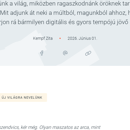
ünk a világ, miközben ragaszkodnánk öröknek ta
 Mit adjunk át neki a múltból, magunkból ahhoz, 
rjon rá bármilyen digitális és gyors tempójú jövő 
Kempf Zita
2026. Június 01.
ÚJ VILÁGRA NEVELÜNK
szendvics, kér még. Olyan maszatos az arca, mint