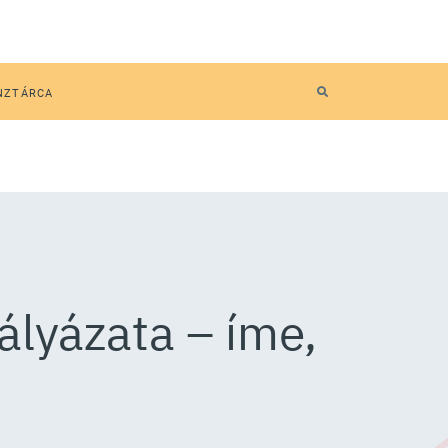
NZTÁRCA
ályázata – íme,