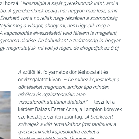
szi hozzá. “
Nosztalgia a saját gyerekkorunk iránt, ami a
abb. A gyerekeinknek pedig már nagyon más lesz, amit
 Érezhető volt a novellák nagy részében a szomorúság
alják meg a világot, ahogy mi, nem úgy élik meg a
 kapcsolódás elvesztésétől való félelem is megjelent,
gymama ölelése. De felbukkant a tudatosság is, hogyan
hogy megmutatjuk, mi volt jó régen, de elfogadjuk az ő új
A
szülői lét folyamatos döntéshozatalt és
önvizsgálatot kíván.
– De mihez képest lehet a
döntéseket meghozni, amikor épp minden
erkölcsi és egzisztenciális alap
visszafordíthatatlanul átalakul?
” – teszi fel a
kérdést Balázs Eszter Anna, a Lampion könyvek
szerkesztője, szintén zsűritag. „
A beérkezett
szövegek a kiírt tematikához (mit tanítsunk a
gyerekeinknek) kapcsolódva ezeket a