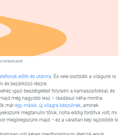
ovellapályázat
lefonok előtti és utánira
. És vele osztódik a világunk is:
ív és bezárkózó részre.
ehéz igazi beszélgetést folytatni a kamaszaitokkal, és
gy, majd még nagyobb lesz – ráadásul néha mintha
 ők már
egy másik, új világra készülnek
, aminek
yekszünk megtanulni tőlük, noha eddig fordítva volt; mi
ikor megöregszünk majd – ez a váratlan kép rajzolódik ki
odálatosan volt képes megfogalmazni életünk egyik