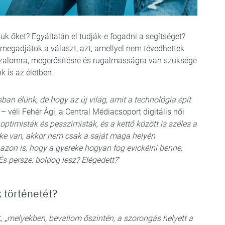
k őket? Egyáltalán el tudják-e fogadni a segítséget?
megadjátok a választ, azt, amellyel nem tévedhettek
 bizalomra, megerősítésre és rugalmasságra van szüksége
 is az életben.
ban élünk, de hogy az új világ, amit a technológia épít
 – véli Fehér Ági, a Central Médiacsoport digitális női
ptimisták és pesszimisták, és a kettő között is széles a
eke van, akkor nem csak a saját maga helyén
azon is, hogy a gyereke hogyan fog evickélni benne,
 És persze: boldog lesz? Elégedett?
”
 történetét?
, „
melyekben, bevallom őszintén, a szorongás helyett a