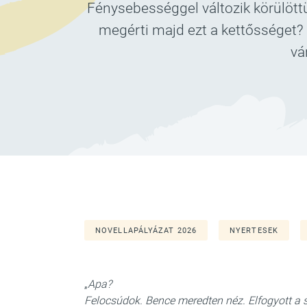
Fénysebességgel változik körülött
megérti majd ezt a kettősséget?
vá
NOVELLAPÁLYÁZAT 2026
NYERTESEK
„
Apa?
Felocsúdok. Bence meredten néz. Elfogyott a 