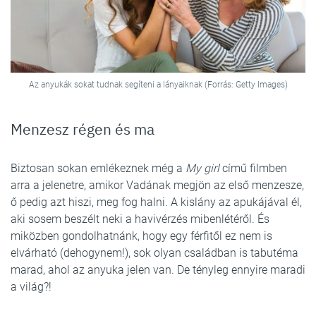
Az anyukák sokat tudnak segíteni a lányaiknak (Forrás: Getty Images)
Menzesz régen és ma
Biztosan sokan emlékeznek még a
My girl
című filmben
arra a jelenetre, amikor Vadának megjön az első menzesze,
ő pedig azt hiszi, meg fog halni. A kislány az apukájával él,
aki sosem beszélt neki a havivérzés mibenlétéről. És
miközben gondolhatnánk, hogy egy férfitől ez nem is
elvárható (dehogynem!), sok olyan családban is tabutéma
marad, ahol az anyuka jelen van. De tényleg ennyire maradi
a világ?!