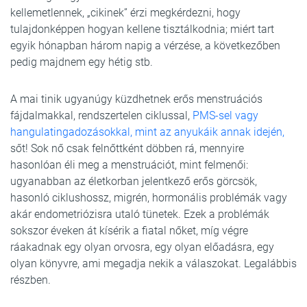
kellemetlennek, „cikinek” érzi megkérdezni, hogy
tulajdonképpen hogyan kellene tisztálkodnia; miért tart
egyik hónapban három napig a vérzése, a következőben
pedig majdnem egy hétig stb.
A mai tinik ugyanúgy küzdhetnek erős menstruációs
fájdalmakkal, rendszertelen ciklussal,
PMS-sel vagy
hangulatingadozásokkal, mint az anyukáik annak idején,
sőt! Sok nő csak felnőttként döbben rá, mennyire
hasonlóan éli meg a menstruációt, mint felmenői:
ugyanabban az életkorban jelentkező erős görcsök,
hasonló ciklushossz, migrén, hormonális problémák vagy
akár endometriózisra utaló tünetek. Ezek a problémák
sokszor éveken át kísérik a fiatal nőket, míg végre
ráakadnak egy olyan orvosra, egy olyan előadásra, egy
olyan könyvre, ami megadja nekik a válaszokat. Legalábbis
részben.