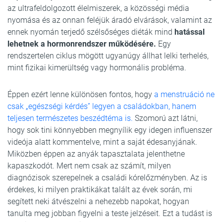
az ultrafeldolgozott élelmiszerek, a közösségi média
nyomása és az onnan feléjük áradó elvárások, valamint az
ennek nyomán terjedő szélsőséges diéták mind
hatással
lehetnek a hormonrendszer működésére.
Egy
rendszertelen ciklus mögött ugyanúgy állhat lelki terhelés,
mint fizikai kimerültség vagy hormonális probléma.
Éppen ezért lenne különösen fontos, hogy
a menstruáció ne
csak „egészségi kérdés” legyen a családokban, hanem
teljesen természetes beszédtéma is.
Szomorú azt látni,
hogy sok tini könnyebben megnyílik egy idegen influenszer
videója alatt kommentelve, mint a saját édesanyjának.
Miközben éppen az anyák tapasztalata jelenthetne
kapaszkodót. Mert nem csak az számít, milyen
diagnózisok szerepelnek a családi kórelőzményben. Az is
érdekes, ki milyen praktikákat talált az évek során, mi
segített neki átvészelni a nehezebb napokat, hogyan
tanulta meg jobban figyelni a teste jelzéseit. Ezt a tudást is