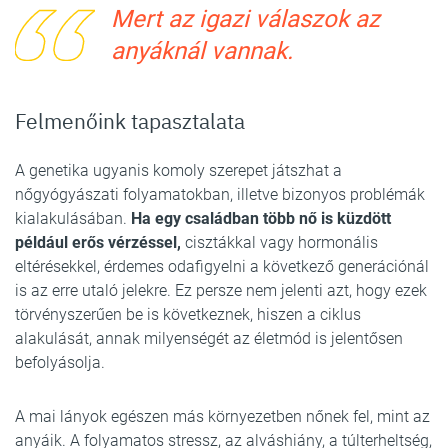
Mert az igazi válaszok az
anyáknál vannak.
Felmenőink tapasztalata
A genetika ugyanis komoly szerepet játszhat a
nőgyógyászati folyamatokban, illetve bizonyos problémák
kialakulásában.
Ha egy családban több nő is küzdött
például erős vérzéssel,
cisztákkal vagy hormonális
eltérésekkel, érdemes odafigyelni a következő generációnál
is az erre utaló jelekre. Ez persze nem jelenti azt, hogy ezek
törvényszerűen be is következnek, hiszen a ciklus
alakulását, annak milyenségét az életmód is jelentősen
befolyásolja.
A mai lányok egészen más környezetben nőnek fel, mint az
anyáik. A folyamatos stressz, az alváshiány, a túlterheltség,