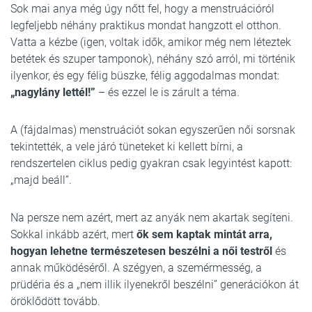
Sok mai anya még úgy nőtt fel, hogy a menstruációról
legfeljebb néhány praktikus mondat hangzott el otthon.
Vatta a kézbe (igen, voltak idők, amikor még nem léteztek
betétek és szuper tamponok), néhány szó arról, mi történik
ilyenkor, és egy félig büszke, félig aggodalmas mondat:
„nagylány lettél!”
– és ezzel le is zárult a téma.
A (fájdalmas) menstruációt sokan egyszerűen női sorsnak
tekintették, a vele járó tüneteket ki kellett bírni, a
rendszertelen ciklus pedig gyakran csak legyintést kapott:
„majd beáll”.
Na persze nem azért, mert az anyák nem akartak segíteni.
Sokkal inkább azért, mert
ők sem kaptak mintát arra,
hogyan lehetne természetesen beszélni a női testről
és
annak működéséről. A szégyen, a szemérmesség, a
prüdéria és a „nem illik ilyenekről beszélni” generációkon át
öröklődött tovább.