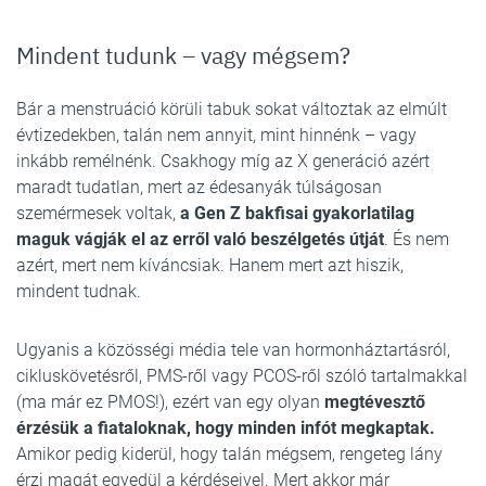
Mindent tudunk – vagy mégsem?
Bár a menstruáció körüli tabuk sokat változtak az elmúlt
évtizedekben, talán nem annyit, mint hinnénk – vagy
inkább remélnénk. Csakhogy míg az X generáció azért
maradt tudatlan, mert az édesanyák túlságosan
szemérmesek voltak,
a Gen Z bakfisai gyakorlatilag
maguk vágják el az erről való beszélgetés útját
. És nem
azért, mert nem kíváncsiak. Hanem mert azt hiszik,
mindent tudnak.
Ugyanis a közösségi média tele van hormonháztartásról,
cikluskövetésről, PMS-ről vagy PCOS-ről szóló tartalmakkal
(ma már ez PMOS!), ezért van egy olyan
megtévesztő
érzésük a fiataloknak, hogy minden infót megkaptak.
Amikor pedig kiderül, hogy talán mégsem, rengeteg lány
érzi magát egyedül a kérdéseivel. Mert akkor már