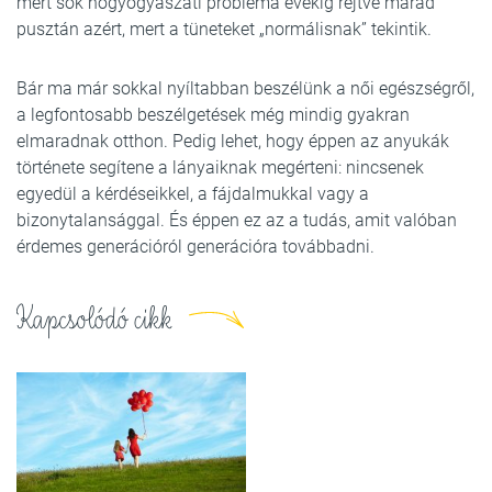
mert sok nőgyógyászati probléma évekig rejtve marad
pusztán azért, mert a tüneteket „normálisnak” tekintik.
Bár ma már sokkal nyíltabban beszélünk a női egészségről,
a legfontosabb beszélgetések még mindig gyakran
elmaradnak otthon. Pedig lehet, hogy éppen az anyukák
története segítene a lányaiknak megérteni: nincsenek
egyedül a kérdéseikkel, a fájdalmukkal vagy a
bizonytalansággal. És éppen ez az a tudás, amit valóban
érdemes generációról generációra továbbadni.
Kapcsolódó cikk