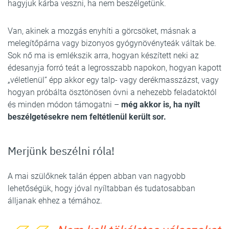
hagyjuk kárba veszni, ha nem beszélgetünk.
Van, akinek a mozgás enyhíti a görcsöket, másnak a
melegítőpárna vagy bizonyos gyógynövényteák váltak be.
Sok nő ma is emlékszik arra, hogyan készített neki az
édesanyja forró teát a legrosszabb napokon, hogyan kapott
„véletlenül” épp akkor egy talp- vagy derékmasszázst, vagy
hogyan próbálta ösztönösen óvni a nehezebb feladatoktól
és minden módon támogatni –
még akkor is, ha nyílt
beszélgetésekre nem feltétlenül került sor.
Merjünk beszélni róla!
A mai szülőknek talán éppen abban van nagyobb
lehetőségük, hogy jóval nyíltabban és tudatosabban
álljanak ehhez a témához.