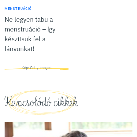
MENSTRUÁCIÓ
Ne legyen tabu a
menstruáció – így
készítsük fel a
lányunkat!
Kép: Getty Images
Kapcsolódó cikkek