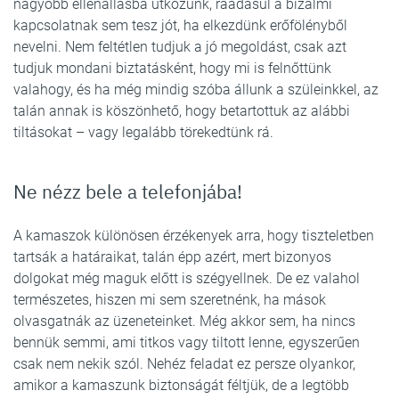
nagyobb ellenállásba ütközünk, ráadásul a bizalmi
kapcsolatnak sem tesz jót, ha elkezdünk erőfölényből
nevelni. Nem feltétlen tudjuk a jó megoldást, csak azt
tudjuk mondani biztatásként, hogy mi is felnőttünk
valahogy, és ha még mindig szóba állunk a szüleinkkel, az
talán annak is köszönhető, hogy betartottuk az alábbi
tiltásokat – vagy legalább törekedtünk rá.
Ne nézz bele a telefonjába!
A kamaszok különösen érzékenyek arra, hogy tiszteletben
tartsák a határaikat, talán épp azért, mert bizonyos
dolgokat még maguk előtt is szégyellnek. De ez valahol
természetes, hiszen mi sem szeretnénk, ha mások
olvasgatnák az üzeneteinket. Még akkor sem, ha nincs
bennük semmi, ami titkos vagy tiltott lenne, egyszerűen
csak nem nekik szól. Nehéz feladat ez persze olyankor,
amikor a kamaszunk biztonságát féltjük, de a legtöbb