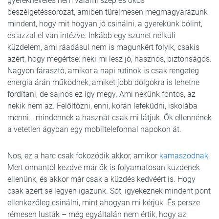
gyereknevelés nem valami szép és okos
beszélgetéssorozat, amiben türelmesen megmagyarázunk
mindent, hogy mit hogyan jó csinálni, a gyerekünk bólint,
és azzal el van intézve. Inkább egy szünet nélküli
küzdelem, ami ráadásul nem is magunkért folyik, csakis
azért, hogy megértse: neki mi lesz jó, hasznos, biztonságos.
Nagyon fárasztó, amikor a napi rutinok is csak rengeteg
energia árán működnek, amiket jobb dolgokra is lehetne
fordítani, de sajnos ez így megy. Ami nekünk fontos, az
nekik nem az. Felöltözni, enni, korán lefeküdni, iskolába
menni… mindennek a hasznát csak mi látjuk. Ők ellennének
a vetetlen ágyban egy mobiltelefonnal napokon át.
Nos, ez a harc csak fokozódik akkor, amikor
kamaszodnak
.
Mert onnantól kezdve már ők is folyamatosan küzdenek
ellenünk, és akkor már csak a küzdés kedvéért is. Hogy
csak azért se legyen igazunk. Sőt, igyekeznek mindent pont
ellenkezőleg csinálni, mint ahogyan mi kérjük. És persze
rémesen lusták – még egyáltalán nem értik, hogy az