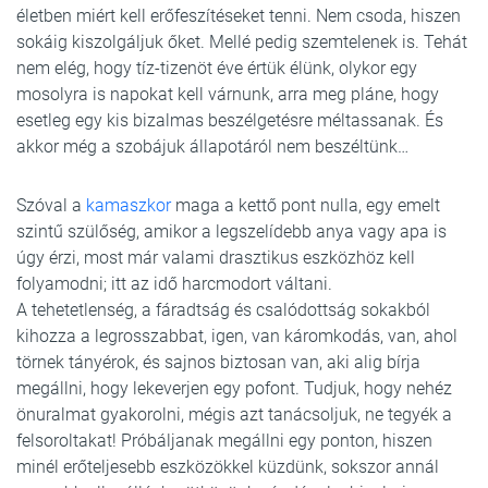
életben miért kell erőfeszítéseket tenni. Nem csoda, hiszen
sokáig kiszolgáljuk őket. Mellé pedig szemtelenek is. Tehát
nem elég, hogy tíz-tizenöt éve értük élünk, olykor egy
mosolyra is napokat kell várnunk, arra meg pláne, hogy
esetleg egy kis bizalmas beszélgetésre méltassanak. És
akkor még a szobájuk állapotáról nem beszéltünk…
Szóval a
kamaszkor
maga a kettő pont nulla, egy emelt
szintű szülőség, amikor a legszelídebb anya vagy apa is
úgy érzi, most már valami drasztikus eszközhöz kell
folyamodni; itt az idő harcmodort váltani.
A tehetetlenség, a fáradtság és csalódottság sokakból
kihozza a legrosszabbat, igen, van káromkodás, van, ahol
törnek tányérok, és sajnos biztosan van, aki alig bírja
megállni, hogy lekeverjen egy pofont. Tudjuk, hogy nehéz
önuralmat gyakorolni, mégis azt tanácsoljuk, ne tegyék a
felsoroltakat! Próbáljanak megállni egy ponton, hiszen
minél erőteljesebb eszközökkel küzdünk, sokszor annál