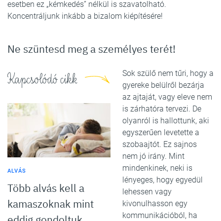
esetben ez „kémkedés” nélkül is szavatolható.
Koncentráljunk inkább a bizalom kiépítésére!
Ne szüntesd meg a személyes terét!
Sok szülő nem tűri, hogy a
Kapcsolódó cikk
gyereke belülről bezárja
az ajtaját, vagy eleve nem
is zárhatóra tervezi. De
olyanról is hallottunk, aki
egyszerűen levetette a
szobaajtót. Ez sajnos
nem jó irány. Mint
mindenkinek, neki is
ALVÁS
lényeges, hogy egyedül
Több alvás kell a
lehessen vagy
kamaszoknak mint
kivonulhasson egy
kommunikációból, ha
eddig gondoltuk