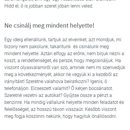
Hidd el, ő is jobban szeret jóban lenni veled.
Ne csinálj meg mindent helyette!
Egy ideig ellenállunk, tartjuk az elveinket, azt mondjuk, mi
bizony nem pakolunk, takarítunk és csinálunk meg
mindent helyette. Aztán elfogy az erőnk, nem bírjuk nézni a
koszt, a rendetlenséget, és persze, hogy megcsináljuk. Ha
viszont olyasvalamiről van szó, aminek nem mi szenvedjük
meg a következményét, akkor ne vegyük ki a kezéből az
irányítást! Szeretne valahova beiratkozni? Igenis, ő
telefonáljon. Elcseszett valamit? Ő kérjen bocsánatot.
Szeretné vezetni az autókat? Gyűjtse össze a pénzt a
benzinre. Ha mindig vállalunk helyette minden feladatot és
felelősséget, az hosszú távon visszaüt. Később viszont
meg fogja köszönni nekünk, hogy hagytuk önállósodni.