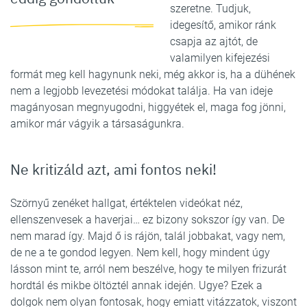
szeretne. Tudjuk,
idegesítő, amikor ránk
csapja az ajtót, de
valamilyen kifejezési
formát meg kell hagynunk neki, még akkor is, ha a dühének
nem a legjobb levezetési módokat találja. Ha van ideje
magányosan megnyugodni, higgyétek el, maga fog jönni,
amikor már vágyik a társaságunkra.
Ne kritizáld azt, ami fontos neki!
Szörnyű zenéket hallgat, értéktelen videókat néz,
ellenszenvesek a haverjai… ez bizony sokszor így van. De
nem marad így. Majd ő is rájön, talál jobbakat, vagy nem,
de ne a te gondod legyen. Nem kell, hogy mindent úgy
lásson mint te, arról nem beszélve, hogy te milyen frizurát
hordtál és mikbe öltöztél annak idején. Ugye? Ezek a
dolgok nem olyan fontosak, hogy emiatt vitázzatok, viszont