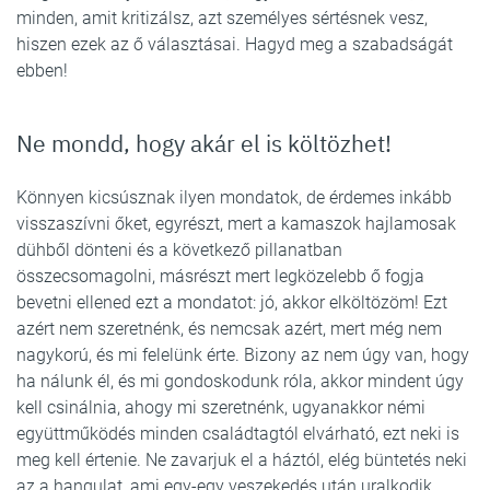
minden, amit kritizálsz, azt személyes sértésnek vesz,
hiszen ezek az ő választásai. Hagyd meg a szabadságát
ebben!
Ne mondd, hogy akár el is költözhet!
Könnyen kicsúsznak ilyen mondatok, de érdemes inkább
visszaszívni őket, egyrészt, mert a kamaszok hajlamosak
dühből dönteni és a következő pillanatban
összecsomagolni, másrészt mert legközelebb ő fogja
bevetni ellened ezt a mondatot: jó, akkor elköltözöm! Ezt
azért nem szeretnénk, és nemcsak azért, mert még nem
nagykorú, és mi felelünk érte. Bizony az nem úgy van, hogy
ha nálunk él, és mi gondoskodunk róla, akkor mindent úgy
kell csinálnia, ahogy mi szeretnénk, ugyanakkor némi
együttműködés minden családtagtól elvárható, ezt neki is
meg kell értenie. Ne zavarjuk el a háztól, elég büntetés neki
az a hangulat, ami egy-egy veszekedés után uralkodik.