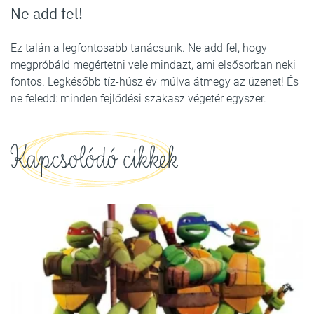
Ne add fel!
Ez talán a legfontosabb tanácsunk. Ne add fel, hogy
megpróbáld megértetni vele mindazt, ami elsősorban neki
fontos. Legkésőbb tíz-húsz év múlva átmegy az üzenet! És
ne feledd: minden fejlődési szakasz végetér egyszer.
Kapcsolódó cikkek