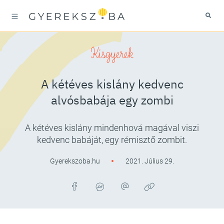
Kisgyerek
A kétéves kislány kedvenc
alvósbabája egy zombi
A kétéves kislány mindenhová magával viszi
kedvenc babáját, egy rémisztő zombit.
Gyerekszoba.hu
2021. Július 29.