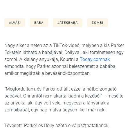
ALVÁS
BABA
JÁTÉKBABA
ZOMBI
Nagy siker a neten az a TikTok-videó, melyben a kis Parker
Eckstein látható a babájával, Dollyval, aki történetesen egy
zombi. A kislány anyukája, Kourtni a
Today.comnak
elmondta, hogy Parker azonnal beleszeretett a babába,
amikor meglátták a bevásárlóközpontban.
“Megfordultam, és Parker ott állt ezzel a hátborzongató
babával. Onnantól nem akarta kiadni a kezéből” – mesélte
az anyuka, aki úgy volt vele, megveszi a lányának a
zombibabát, egy nap múlva úgysem kell már neki.
Tévedett. Parker és Dolly azóta elválaszthatatlanok.