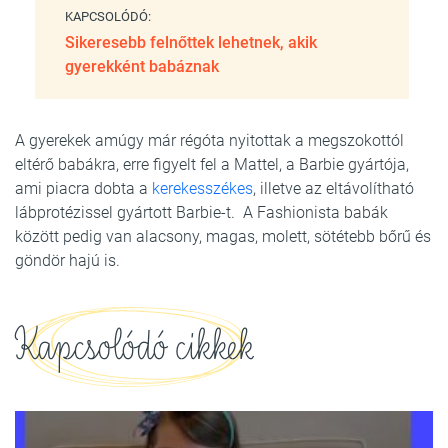
KAPCSOLÓDÓ:
Sikeresebb felnőttek lehetnek, akik
gyerekként babáznak
A gyerekek amúgy már régóta nyitottak a megszokottól
eltérő babákra, erre figyelt fel a Mattel, a Barbie gyártója,
ami piacra dobta a
kerekesszékes
, illetve az eltávolítható
lábprotézissel gyártott Barbie-t. A Fashionista babák
között pedig van alacsony, magas, molett, sötétebb bőrű és
göndör hajú is.
Kapcsolódó cikkek