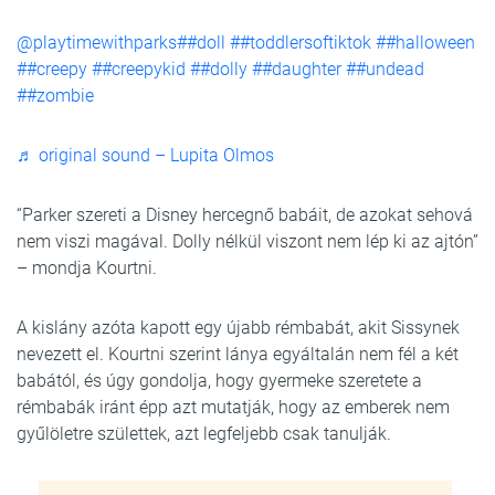
@playtimewithparks
##doll
##toddlersoftiktok
##halloween
##creepy
##creepykid
##dolly
##daughter
##undead
##zombie
♬ original sound – Lupita Olmos
“Parker szereti a Disney hercegnő babáit, de azokat sehová
nem viszi magával. Dolly nélkül viszont nem lép ki az ajtón”
– mondja Kourtni.
A kislány azóta kapott egy újabb rémbabát, akit Sissynek
nevezett el. Kourtni szerint lánya egyáltalán nem fél a két
babától, és úgy gondolja, hogy gyermeke szeretete a
rémbabák iránt épp azt mutatják, hogy az emberek nem
gyűlöletre születtek, azt legfeljebb csak tanulják.