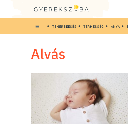
TEHERBEESÉS
TERHESSÉG
ANYA
alvás