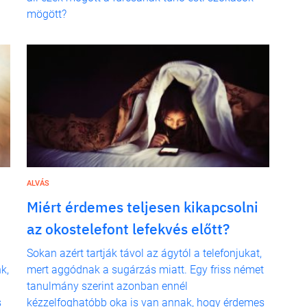
mögött?
ALVÁS
Miért érdemes teljesen kikapcsolni
az okostelefont lefekvés előtt?
Sokan azért tartják távol az ágytól a telefonjukat,
k,
mert aggódnak a sugárzás miatt. Egy friss német
tanulmány szerint azonban ennél
s
kézzelfoghatóbb oka is van annak, hogy érdemes