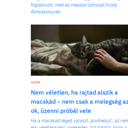
foglalkozik, mert ez messze túlmutat Krúdy
Álmoskönyvén.
ALVÁS
Nem véletlen, ha rajtad alszik a
macskád – nem csak a melegség a
ok, üzenni próbál vele
Ha a macskád téged választ „alvóhelyül”, az ne
egy véletlenszerű viselkedés. Azt tükrözi, hogy a