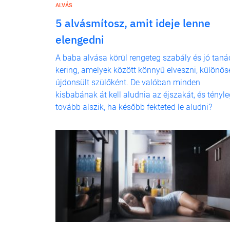
ALVÁS
5 alvásmítosz, amit ideje lenne
elengedni
A baba alvása körül rengeteg szabály és jó taná
kering, amelyek között könnyű elveszni, különös
újdonsült szülőként. De valóban minden
kisbabának át kell aludnia az éjszakát, és tényl
tovább alszik, ha később fekteted le aludni?