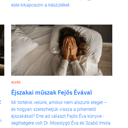
este kikapcsolni a készüléket.
ALVÁS
Éjszakai műszak Fejős Évával
z
Mi történik velünk, amikor nem alszunk eleget –
és hogyan szerezhetjük vissza a pihentető
éjszakákat? Erre ad választ Fejős Éva könyve -
m
segítségére volt Dr. Mosolygó Éva és Szabó Imola