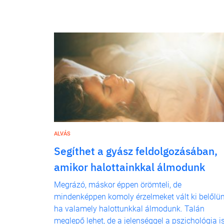
ALVÁS
Segíthet a gyász feldolgozásában,
amikor halottainkkal álmodunk
Megrázó, máskor éppen örömteli, de
mindenképpen komoly érzelmeket vált ki belőlün
ha valamely halottunkkal álmodunk. Talán
meglepő lehet, de a jelenséggel a pszichológia i