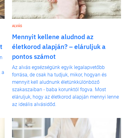
ALVÁS
Mennyit kellene aludnod az
t
életkorod alapján? – eláruljuk a
pontos számot
an
Az alvás egsézségünk egyik legalapvetőbb
 a
forrása, de csak ha tudjuk, mikor, hogyan és
mennyit kell aludnunk életünkkülönböző
szakaszaiban - baba korunktól fogva. Most
eláruljuk, hogy az életkorod alapján mennyi lenne
az ideális alvásidőd.