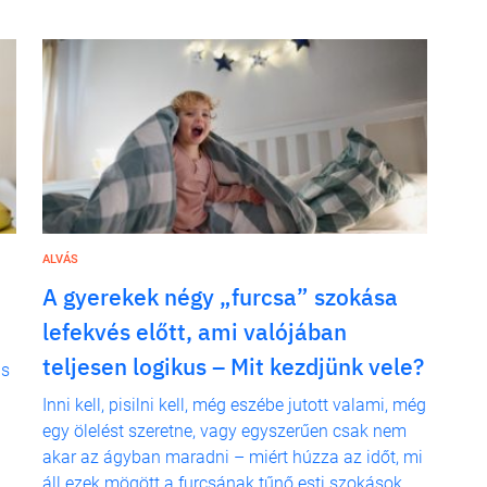
ALVÁS
A gyerekek négy „furcsa” szokása
lefekvés előtt, ami valójában
teljesen logikus – Mit kezdjünk vele?
is
Inni kell, pisilni kell, még eszébe jutott valami, még
egy ölelést szeretne, vagy egyszerűen csak nem
akar az ágyban maradni – miért húzza az időt, mi
áll ezek mögött a furcsának tűnő esti szokások