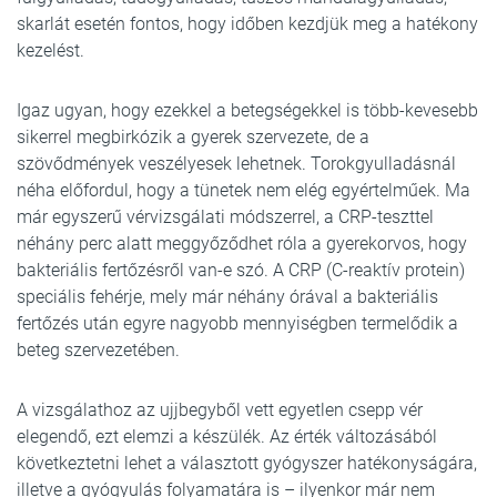
skarlát esetén fontos, hogy időben kezdjük meg a hatékony
kezelést.
Igaz ugyan, hogy ezekkel a betegségekkel is több-kevesebb
sikerrel megbirkózik a gyerek szervezete, de a
szövődmények veszélyesek lehetnek. Torokgyulladásnál
néha előfordul, hogy a tünetek nem elég egyértelműek. Ma
már egyszerű vérvizsgálati módszerrel, a CRP-teszttel
néhány perc alatt meggyőződhet róla a gyerekorvos, hogy
bakteriális fertőzésről van-e szó. A CRP (C-reaktív protein)
speciális fehérje, mely már néhány órával a bakteriális
fertőzés után egyre nagyobb mennyiségben termelődik a
beteg szervezetében.
A vizsgálathoz az ujjbegyből vett egyetlen csepp vér
elegendő, ezt elemzi a készülék. Az érték változásából
következtetni lehet a választott gyógyszer hatékonyságára,
illetve a gyógyulás folyamatára is – ilyenkor már nem