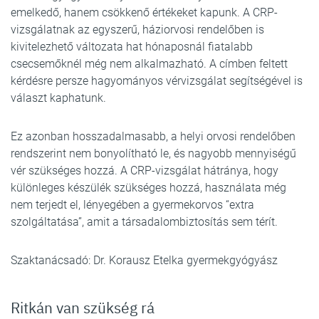
emelkedő, hanem csökkenő értékeket kapunk. A CRP-
vizsgálatnak az egyszerű, háziorvosi rendelőben is
kivitelezhető változata hat hónaposnál fiatalabb
csecsemőknél még nem alkalmazható. A címben feltett
kérdésre persze hagyományos vérvizsgálat segítségével is
választ kaphatunk.
Ez azonban hosszadalmasabb, a helyi orvosi rendelőben
rendszerint nem bonyolítható le, és nagyobb mennyiségű
vér szükséges hozzá. A CRP-vizsgálat hátránya, hogy
különleges készülék szükséges hozzá, használata még
nem terjedt el, lényegében a gyermekorvos “extra
szolgáltatása”, amit a társadalombiztosítás sem térít.
Szaktanácsadó: Dr. Korausz Etelka gyermekgyógyász
Ritkán van szükség rá