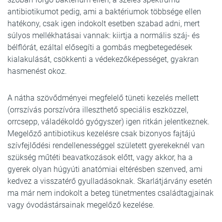
antibiotikumot pedig, ami a baktériumok többsége ellen
hatékony, csak igen indokolt esetben szabad adni, mert
súlyos mellékhatásai vannak: kiirtja a normális száj- és
bélflórát, ezáltal elősegíti a gombás megbetegedések
kialakulását, csökkenti a védekezőképességet, gyakran
hasmenést okoz.
A nátha szövődményei megfelelő tüneti kezelés mellett
(orrszívás porszívóra illeszthető speciális eszközzel,
orrcsepp, váladékoldó gyógyszer) igen ritkán jelentkeznek.
Megelőző antibiotikus kezelésre csak bizonyos fajtájú
szívfejlődési rendellenességgel született gyerekeknél van
szükség műtéti beavatkozások előtt, vagy akkor, ha a
gyerek olyan húgyúti anatómiai eltérésben szenved, ami
kedvez a visszatérő gyulladásoknak. Skarlátjárvány esetén
ma már nem indokolt a beteg tünetmentes családtagjainak
vagy óvodástársainak megelőző kezelése.