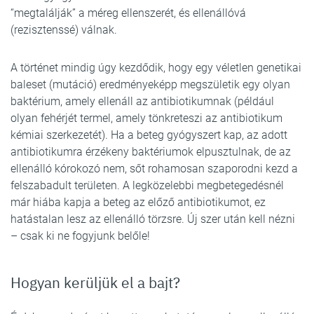
“megtalálják” a méreg ellenszerét, és ellenállóvá
(rezisztenssé) válnak.
A történet mindig úgy kezdődik, hogy egy véletlen genetikai
baleset (mutáció) eredményeképp megszületik egy olyan
baktérium, amely ellenáll az antibiotikumnak (például
olyan fehérjét termel, amely tönkreteszi az antibiotikum
kémiai szerkezetét). Ha a beteg gyógyszert kap, az adott
antibiotikumra érzékeny baktériumok elpusztulnak, de az
ellenálló kórokozó nem, sőt rohamosan szaporodni kezd a
felszabadult területen. A legközelebbi megbetegedésnél
már hiába kapja a beteg az előző antibiotikumot, ez
hatástalan lesz az ellenálló törzsre. Új szer után kell nézni
– csak ki ne fogyjunk belőle!
Hogyan kerüljük el a bajt?