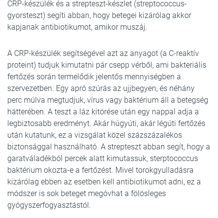
CRP-készülék és a strepteszt-készlet (streptococcus-
gyorsteszt) segíti abban, hogy betegei kizárólag akkor
kapjanak antibiotikumot, amikor muszáj.
A CRP-készülék segítségével azt az anyagot (a C-reaktív
proteint) tudjuk kimutatni pár csepp vérből, ami bakteriális
fertőzés során termelődik jelentős mennyiségben a
szervezetben. Egy apró szúrás az ujjbegyen, és néhány
perc múlva megtudjuk, vírus vagy baktérium áll a betegség
hátterében. A teszt a láz kitörése után egy nappal adja a
legbiztosabb eredményt. Akár húgyúti, akár légúti fertőzés
után kutatunk, ez a vizsgálat közel százszázalékos
biztonsággal használható. A strepteszt abban segít, hogy a
garatváladékból percek alatt kimutassuk, sterptococcus
baktérium okozta-e a fertőzést. Mivel torokgyulladásra
kizárólag ebben az esetben kell antibiotikumot adni, ez a
módszer is sok beteget megóvhat a fölösleges
gyógyszerfogyasztástól.