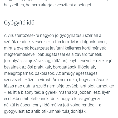
helyzetben, ha nem akarja elveszíteni a betegét.
Gyógyító idő
A vírusfertőzésekre nagyon jó gyógyhatású szer áll a
szülők rendelkezésére: ez a türelem. Más dolgunk nincs,
mint a gyerek közérzetét javítani kellemes körülmények
megteremtésével, babusgatással és a zavaró tünetek
(orrfolyás, szájszárazság, fülfájás) enyhítésével – ezekre jól
beválnak az ősi praktikák, borogatások, illóolajak,
melegítőpárnák, pakolások. Az amúgy egészséges
szervezet leküzdi a vírust. Ám nem ritka, hogy a második
lázas nap után a szülő nem bírja tovább, antibiotikumot kér
– és itt a bizonyíték: a gyerek másnapra jobban lesz. Ilyen
esetekben hihetetlennek tűnik, hogy a kicsi gyógyszer
nélkül is éppen ennyi idő múlva jött volna rendbe – a
gyógyulást az antibiotikumnak tulajdonítják.