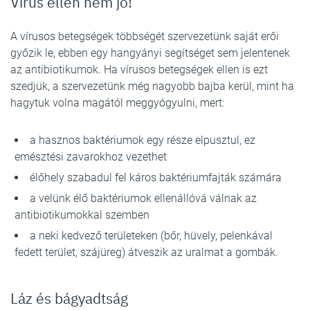
Vírus ellen nem jó!
A vírusos betegségek többségét szervezetünk saját erői
győzik le, ebben egy hangyányi segítséget sem jelentenek
az antibiotikumok. Ha vírusos betegségek ellen is ezt
szedjük, a szervezetünk még nagyobb bajba kerül, mint ha
hagytuk volna magától meggyógyulni, mert:
a hasznos baktériumok egy része elpusztul, ez
emésztési zavarokhoz vezethet
élőhely szabadul fel káros baktériumfajták számára
a velünk élő baktériumok ellenállóvá válnak az
antibiotikumokkal szemben
a neki kedvező területeken (bőr, hüvely, pelenkával
fedett terület, szájüreg) átveszik az uralmat a gombák.
Láz és bágyadtság