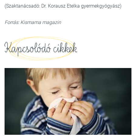
(Szaktanácsadó: Dr. Korausz Etelka gyermekgyógyász)
Forrás: Kismama magazin
Kapcsolódó cikkek