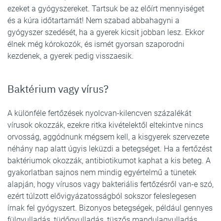
ezeket a gyógyszereket. Tartsuk be az előírt mennyiséget
és a kúra időtartamát! Nem szabad abbahagyni a
gyógyszer szedését, ha a gyerek kicsit jobban lesz. Ekkor
élnek még kórokozók, és ismét gyorsan szaporodni
kezdenek, a gyerek pedig visszaesik.
Baktérium vagy vírus?
A különféle fertőzések nyolcvan-kilencven százalékát
vírusok okozzák, ezekre ritka kivételektől eltekintve nincs
orvosság, aggódnunk mégsem kell, a kisgyerek szervezete
néhány nap alatt úgyis leküzdi a betegséget. Ha a fertőzést
baktériumok okozzák, antibiotikumot kaphat a kis beteg. A
gyakorlatban sajnos nem mindig egyértelmű a tünetek
alapján, hogy vírusos vagy bakteriális fertőzésről van-e szó,
ezért túlzott elővigyázatosságból sokszor feleslegesen
írnak fel gyógyszert. Bizonyos betegségek, például gennyes
fülgyulladás, tüdőgyulladás, tüszős mandulagyulladás,