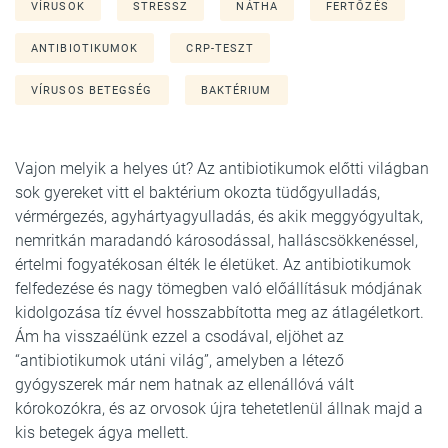
VÍRUSOK
STRESSZ
NÁTHA
FERTŐZÉS
ANTIBIOTIKUMOK
CRP-TESZT
VÍRUSOS BETEGSÉG
BAKTÉRIUM
Vajon melyik a helyes út? Az antibiotikumok előtti világban
sok gyereket vitt el baktérium okozta tüdőgyulladás,
vérmérgezés, agyhártyagyulladás, és akik meggyógyultak,
nemritkán maradandó károsodással, halláscsökkenéssel,
értelmi fogyatékosan élték le életüket. Az antibiotikumok
felfedezése és nagy tömegben való előállításuk módjának
kidolgozása tíz évvel hosszabbította meg az átlagéletkort.
Ám ha visszaélünk ezzel a csodával, eljöhet az
“antibiotikumok utáni világ”, amelyben a létező
gyógyszerek már nem hatnak az ellenállóvá vált
kórokozókra, és az orvosok újra tehetetlenül állnak majd a
kis betegek ágya mellett.