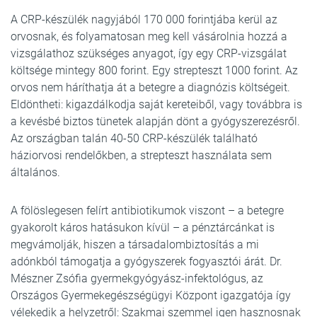
A CRP-készülék nagyjából 170 000 forintjába kerül az
orvosnak, és folyamatosan meg kell vásárolnia hozzá a
vizsgálathoz szükséges anyagot, így egy CRP-vizsgálat
költsége mintegy 800 forint. Egy strepteszt 1000 forint. Az
orvos nem háríthatja át a betegre a diagnózis költségeit.
Eldöntheti: kigazdálkodja saját kereteiből, vagy továbbra is
a kevésbé biztos tünetek alapján dönt a gyógyszerezésről.
Az országban talán 40-50 CRP-készülék található
háziorvosi rendelőkben, a strepteszt használata sem
általános.
A fölöslegesen felírt antibiotikumok viszont – a betegre
gyakorolt káros hatásukon kívül – a pénztárcánkat is
megvámolják, hiszen a társadalombiztosítás a mi
adónkból támogatja a gyógyszerek fogyasztói árát. Dr.
Mészner Zsófia gyermekgyógyász-infektológus, az
Országos Gyermekegészségügyi Központ igazgatója így
vélekedik a helyzetről: Szakmai szemmel igen hasznosnak