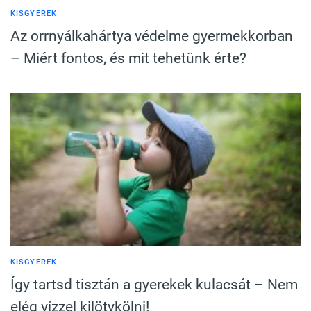
KISGYEREK
Az orrnyálkahártya védelme gyermekkorban
– Miért fontos, és mit tehetünk érte?
KISGYEREK
Így tartsd tisztán a gyerekek kulacsát – Nem
elég vízzel kilötykölni!