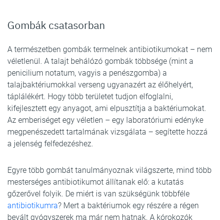
Gombák csatasorban
A természetben gombák termelnek antibiotikumokat – nem
véletlenül. A talajt behálózó gombák többsége (mint a
penicilium notatum, vagyis a penészgomba) a
talajbaktériumokkal verseng ugyanazért az élőhelyért,
táplálékért. Hogy több területet tudjon elfoglalni,
kifejlesztett egy anyagot, ami elpusztítja a baktériumokat.
Az emberiséget egy véletlen – egy laboratóriumi edényke
megpenészedett tartalmának vizsgálata – segítette hozzá
a jelenség felfedezéshez.
Egyre több gombát tanulmányoznak világszerte, mind több
mesterséges antibiotikumot állítanak elő: a kutatás
gőzerővel folyik. De miért is van szükségünk többféle
antibiotikumra
? Mert a baktériumok egy részére a régen
bevált gyógyszerek ma már nem hatnak. A kórokozók