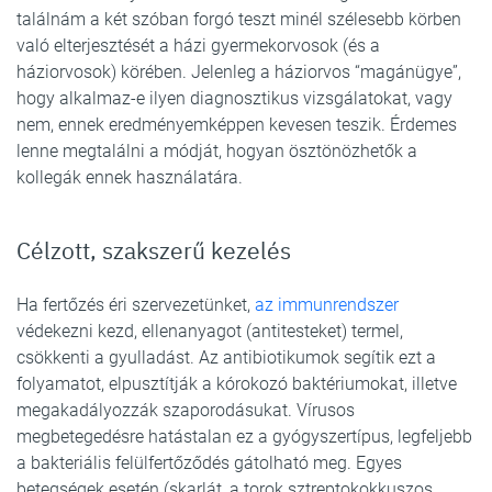
találnám a két szóban forgó teszt minél szélesebb körben
való elterjesztését a házi gyermekorvosok (és a
háziorvosok) körében. Jelenleg a háziorvos “magánügye”,
hogy alkalmaz-e ilyen diagnosztikus vizsgálatokat, vagy
nem, ennek eredményemképpen kevesen teszik. Érdemes
lenne megtalálni a módját, hogyan ösztönözhetők a
kollegák ennek használatára.
Célzott, szakszerű kezelés
Ha fertőzés éri szervezetünket,
az immunrendszer
védekezni kezd, ellenanyagot (antitesteket) termel,
csökkenti a gyulladást. Az antibiotikumok segítik ezt a
folyamatot, elpusztítják a kórokozó baktériumokat, illetve
megakadályozzák szaporodásukat. Vírusos
megbetegedésre hatástalan ez a gyógyszertípus, legfeljebb
a bakteriális felülfertőződés gátolható meg. Egyes
betegségek esetén (skarlát, a torok sztreptokokkuszos