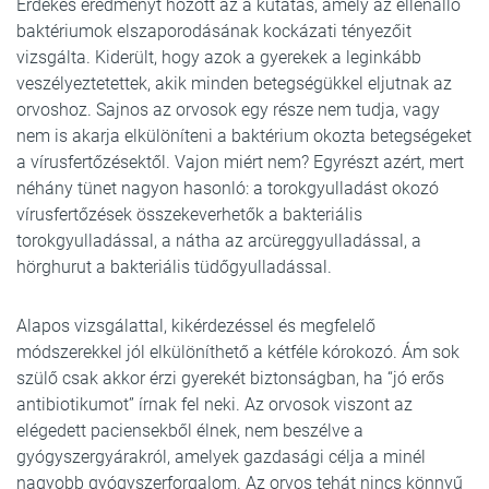
Érdekes eredményt hozott az a kutatás, amely az ellenálló
baktériumok elszaporodásának kockázati tényezőit
vizsgálta. Kiderült, hogy azok a gyerekek a leginkább
veszélyeztetettek, akik minden betegségükkel eljutnak az
orvoshoz. Sajnos az orvosok egy része nem tudja, vagy
nem is akarja elkülöníteni a baktérium okozta betegségeket
a vírusfertőzésektől. Vajon miért nem? Egyrészt azért, mert
néhány tünet nagyon hasonló: a torokgyulladást okozó
vírusfertőzések összekeverhetők a bakteriális
torokgyulladással, a nátha az arcüreggyulladással, a
hörghurut a bakteriális tüdőgyulladással.
Alapos vizsgálattal, kikérdezéssel és megfelelő
módszerekkel jól elkülöníthető a kétféle kórokozó. Ám sok
szülő csak akkor érzi gyerekét biztonságban, ha “jó erős
antibiotikumot” írnak fel neki. Az orvosok viszont az
elégedett paciensekből élnek, nem beszélve a
gyógyszergyárakról, amelyek gazdasági célja a minél
nagyobb gyógyszerforgalom. Az orvos tehát nincs könnyű