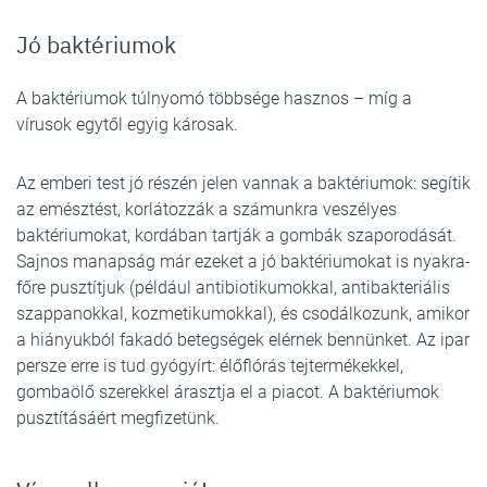
Jó baktériumok
A baktériumok túlnyomó többsége hasznos – míg a
vírusok egytől egyig károsak.
Az emberi test jó részén jelen vannak a baktériumok: segítik
az emésztést, korlátozzák a számunkra veszélyes
baktériumokat, kordában tartják a gombák szaporodását.
Sajnos manapság már ezeket a jó baktériumokat is nyakra-
főre pusztítjuk (például antibiotikumokkal, antibakteriális
szappanokkal, kozmetikumokkal), és csodálkozunk, amikor
a hiányukból fakadó betegségek elérnek bennünket. Az ipar
persze erre is tud gyógyírt: élőflórás tejtermékekkel,
gombaölő szerekkel árasztja el a piacot. A baktériumok
pusztításáért megfizetünk.