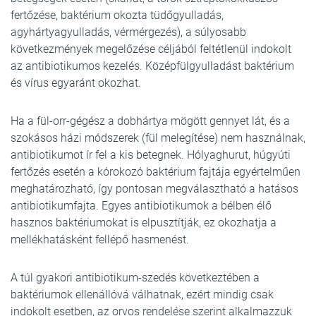
fertőzése, baktérium okozta tüdőgyulladás,
agyhártyagyulladás, vérmérgezés), a súlyosabb
következmények megelőzése céljából feltétlenül indokolt
az antibiotikumos kezelés. Középfülgyulladást baktérium
és vírus egyaránt okozhat.
Ha a fül-orr-gégész a dobhártya mögött gennyet lát, és a
szokásos házi módszerek (fül melegítése) nem használnak,
antibiotikumot ír fel a kis betegnek. Hólyaghurut, húgyúti
fertőzés esetén a kórokozó baktérium fajtája egyértelműen
meghatározható, így pontosan megválasztható a hatásos
antibiotikumfajta. Egyes antibiotikumok a bélben élő
hasznos baktériumokat is elpusztítják, ez okozhatja a
mellékhatásként fellépő hasmenést.
A túl gyakori antibiotikum-szedés következtében a
baktériumok ellenállóvá válhatnak, ezért mindig csak
indokolt esetben, az orvos rendelése szerint alkalmazzuk