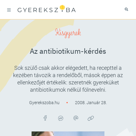
Kisgyerek
Az antibiotikum-kérdés
Sok szülő csak akkor elégedett, ha recepttel a
kezében távozik a rendelőből, mások éppen az
ellenkezőjét értékelik: szeretnék gyereküket
antibiotikumok nélkül fölnevelni.
Gyerekszoba.hu
2008. Január 28.