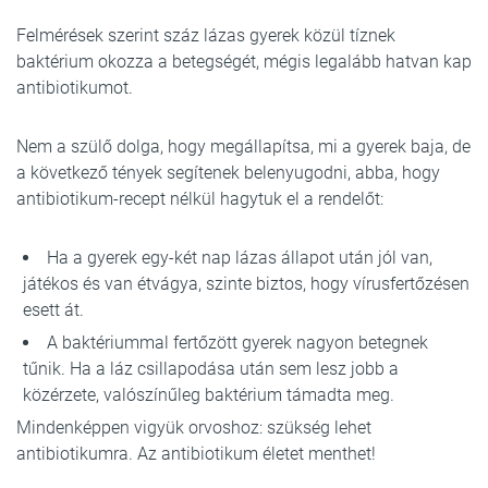
Felmérések szerint száz lázas gyerek közül tíznek
baktérium okozza a betegségét, mégis legalább hatvan kap
antibiotikumot.
Nem a szülő dolga, hogy megállapítsa, mi a gyerek baja, de
a következő tények segítenek belenyugodni, abba, hogy
antibiotikum-recept nélkül hagytuk el a rendelőt:
Ha a gyerek egy-két nap lázas állapot után jól van,
játékos és van étvágya, szinte biztos, hogy vírusfertőzésen
esett át.
A baktériummal fertőzött gyerek nagyon betegnek
tűnik. Ha a láz csillapodása után sem lesz jobb a
közérzete, valószínűleg baktérium támadta meg.
Mindenképpen vigyük orvoshoz: szükség lehet
antibiotikumra. Az antibiotikum életet menthet!