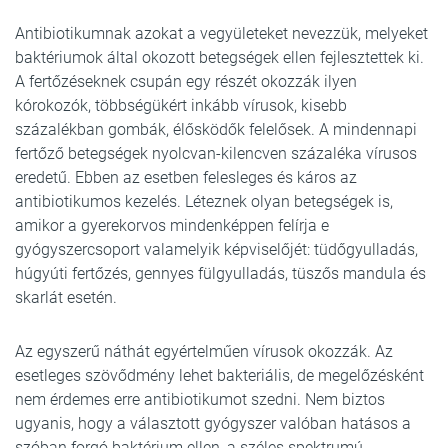
Antibiotikumnak azokat a vegyületeket nevezzük, melyeket
baktériumok által okozott betegségek ellen fejlesztettek ki.
A fertőzéseknek csupán egy részét okozzák ilyen
kórokozók, többségükért inkább vírusok, kisebb
százalékban gombák, élősködők felelősek. A mindennapi
fertőző betegségek nyolcvan-kilencven százaléka vírusos
eredetű. Ebben az esetben felesleges és káros az
antibiotikumos kezelés. Léteznek olyan betegségek is,
amikor a gyerekorvos mindenképpen felírja e
gyógyszercsoport valamelyik képviselőjét: tüdőgyulladás,
húgyúti fertőzés, gennyes fülgyulladás, tüszős mandula és
skarlát esetén.
Az egyszerű náthát egyértelműen vírusok okozzák. Az
esetleges szövődmény lehet bakteriális, de megelőzésként
nem érdemes erre antibiotikumot szedni. Nem biztos
ugyanis, hogy a választott gyógyszer valóban hatásos a
szóban forgó baktérium ellen, a széles spektrumú