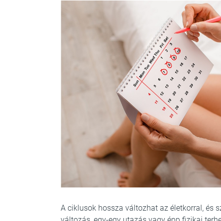
A ciklusok hossza változhat az életkorral, és s
változás, egy-egy utazás vagy épp fizikai terhe