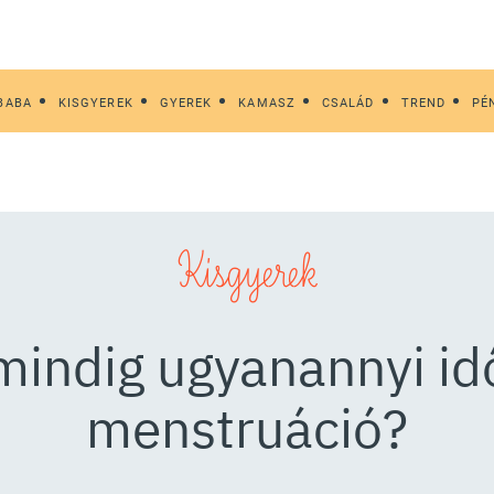
BABA
KISGYEREK
GYEREK
KAMASZ
CSALÁD
TREND
PÉ
Kisgyerek
mindig ugyanannyi id
menstruáció?