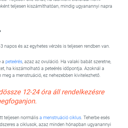
ébként teljesen kiszámíthatóan, mindig ugyanannyi napra
?
2-3 napos és az egyhetes vérzés is teljesen rendben van.
e a
peteérés
, azaz az ovuláció. Ha valaki babát szeretne,
tet, ha kiszámolható a peteérés időpontja. Azoknál a
ön meg a menstruáció, ez nehezebben kivitelezhető.
dössze 12-24 óra áll rendelkezésre
megfoganjon.
t teljesen normális
a menstruáció ciklus
. Teherbe esés
ndszeres a ciklusok, azaz minden hónapban ugyanannyi