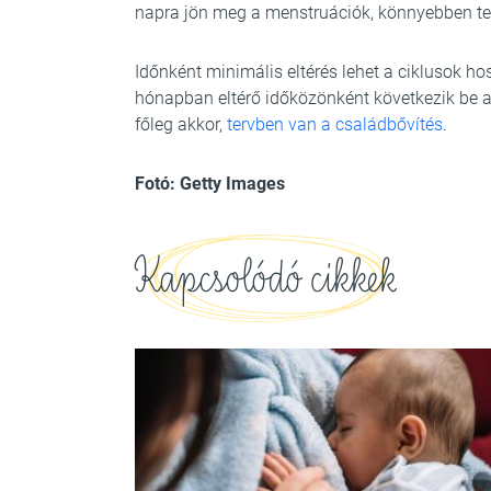
napra jön meg a menstruációk, könnyebben ter
Időnként minimális eltérés lehet a ciklusok h
hónapban eltérő időközönként következik be a
főleg akkor,
tervben van a családbővítés
.
Fotó: Getty Images
Kapcsolódó cikkek