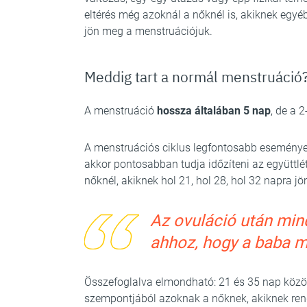
eltérés még azoknál a nőknél is, akiknek egy
jön meg a menstruációjuk.
Meddig tart a normál menstruáció
A menstruáció
hossza általában 5 nap
, de a 
A menstruációs ciklus legfontosabb esemény
akkor pontosabban tudja időzíteni az együttlé
nőknél, akiknek hol 21, hol 28, hol 32 napra j
Az ovuláció után min
ahhoz, hogy a baba 
Összefoglalva elmondható: 21 és 35 nap közöt
szempontjából azoknak a nőknek, akiknek re