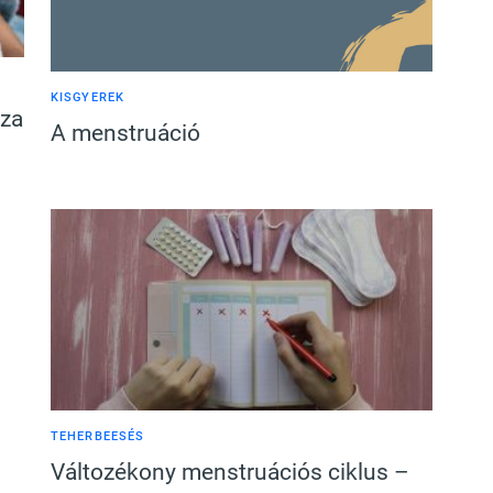
KISGYEREK
sza
A menstruáció
TEHERBEESÉS
Változékony menstruációs ciklus –