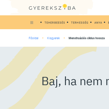
TEHERBEESÉS
TERHESSÉG
ANYA
Főoldal
Kisgyerek
Menstruációs ciklus hossza
Baj, ha nem 