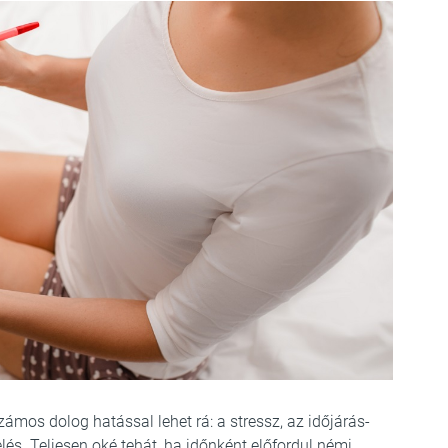
zámos dolog hatással lehet rá: a stressz, az időjárás-
lés. Teljesen oké tehát, ha időnként előfordul némi