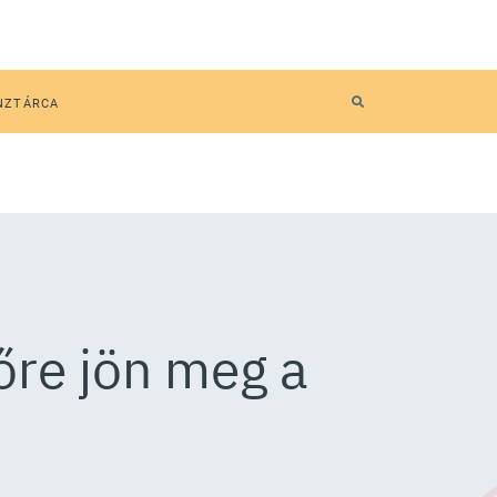
NZTÁRCA
őre jön meg a