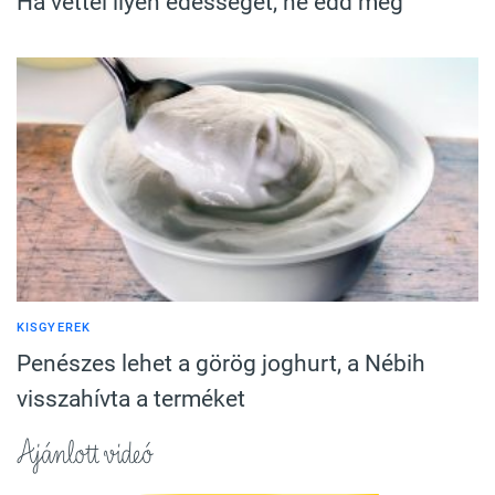
Ha vettél ilyen édességet, ne edd meg
KISGYEREK
Penészes lehet a görög joghurt, a Nébih
visszahívta a terméket
Ajánlott videó