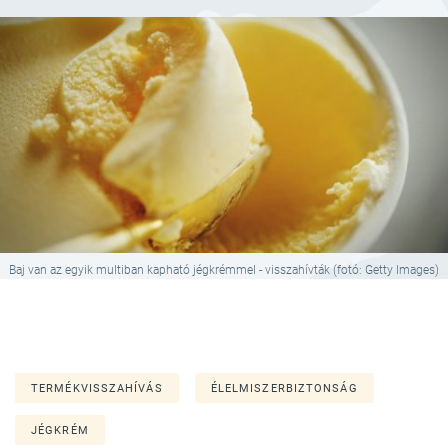
Baj van az egyik multiban kapható jégkrémmel - visszahívták (fotó: Getty Images)
TERMÉKVISSZAHÍVÁS
ÉLELMISZERBIZTONSÁG
JÉGKRÉM