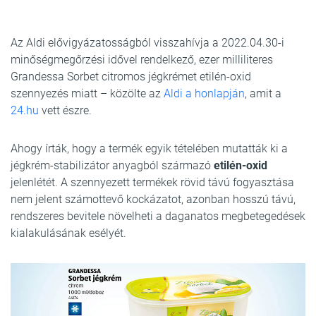
Az Aldi elővigyázatosságból visszahívja a 2022.04.30-i
minőségmegőrzési idővel rendelkező, ezer milliliteres
Grandessa Sorbet citromos jégkrémet etilén-oxid
szennyezés miatt – közölte az
Aldi a honlapján
, amit a
24.hu
vett észre.
Ahogy írták, hogy a termék egyik tételében mutatták ki a
jégkrém-stabilizátor anyagból származó
etilén-oxid
jelenlétét. A szennyezett termékek rövid távú fogyasztása
nem jelent számottevő kockázatot, azonban hosszú távú,
rendszeres bevitele növelheti a daganatos megbetegedések
kialakulásának esélyét.