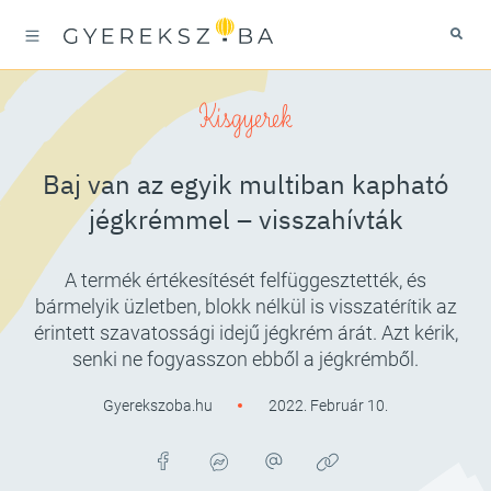
Kisgyerek
Baj van az egyik multiban kapható
jégkrémmel – visszahívták
A termék értékesítését felfüggesztették, és
bármelyik üzletben, blokk nélkül is visszatérítik az
érintett szavatossági idejű jégkrém árát. Azt kérik,
senki ne fogyasszon ebből a jégkrémből.
Gyerekszoba.hu
2022. Február 10.