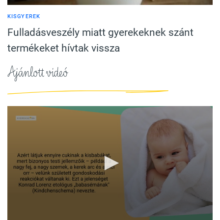
KISGYEREK
Fulladásveszély miatt gyerekeknek szánt
termékeket hívtak vissza
Ajánlott videó