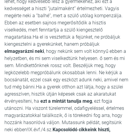
lehet, hogy kedvesebb lesz a gyermekéhez, aki ezt a
kedvességet a hiszti “jutalmaként” értelmezheti. Vagyis
megérte neki a “balhé”, mert a szülő utólag kompenzálja.
Ebben az esetben sajnos megerősítődik a hisztis
viselkedés, mert fenntartja a szülő kiengesztelő
magatartása.Ha el is vesztettük a fejünket, ne próbáljuk
kiengesztelni a gyerekünket, hanem próbáljuk
elmagyarázni neki
, hogy nekünk sem volt könnyű ebben a
helyzetben, és mi sem viselkedtünk helyesen. ő sem és mi
sem. Mindkettőnknek rossz volt. Beszéljük meg, hogy
legközelebb megpróbálunk okosabbak lenni. Ne kérjük a
bocsánatát, ezzel csak egy eszközt adunk neki, amivel nem
tud még bánni.Ha a gyerek otthon azt látja, hogy a szülei
agresszíven, hisztik útján képesek csak az akaratukat
érvényesíteni, ha
ezt a mintát tanulja meg
, ezt fogja
utánozni. Ha viszont türelemmel, odafigyeléssel, értelmes
magyarázatokkal találkozik, ő is törekedni fog arra, hogy
hozzánk hasonlóvá váljon. Mutassunk példát, segítsünk
neki ebben!IX.évf./4.sz.
Kapcsolódó cikkeink hiszti,