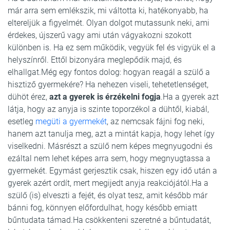
már arra sem emlékszik, mi váltotta ki, hatékonyabb, ha
eltereljük a figyelmét. Olyan dolgot mutassunk neki, ami
érdekes, újszerű vagy ami után vágyakozni szokott
különben is. Ha ez sem működik, vegyük fel és vigyük el a
helyszínről. Ettől bizonyára meglepődik majd, és
elhallgat.Még egy fontos dolog: hogyan reagál a szülő a
hisztiző gyermekére? Ha nehezen viseli, tehetetlenséget,
dühöt érez,
azt a gyerek is érzékelni fogja
.Ha a gyerek azt
látja, hogy az anyja is szinte toporzékol a dühtől, kiabál,
esetleg
megüti a gyermekét
, az nemcsak fájni fog neki,
hanem azt tanulja meg, azt a mintát kapja, hogy lehet így
viselkedni. Másrészt a szülő nem képes megnyugodni és
ezáltal nem lehet képes arra sem, hogy megnyugtassa a
gyermekét. Egymást gerjesztik csak, hiszen egy idő után a
gyerek azért ordít, mert megijedt anyja reakciójától.Ha a
szülő (is) elveszti a fejét, és olyat tesz, amit később már
bánni fog, könnyen előfordulhat, hogy később emiatt
bűntudata támad.Ha csökkenteni szeretné a bűntudatát,