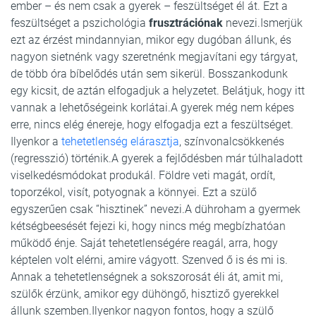
ember – és nem csak a gyerek – feszültséget él át. Ezt a
feszültséget a pszichológia
frusztrációnak
nevezi.Ismerjük
ezt az érzést mindannyian, mikor egy dugóban állunk, és
nagyon sietnénk vagy szeretnénk megjavítani egy tárgyat,
de több óra bíbelődés után sem sikerül. Bosszankodunk
egy kicsit, de aztán elfogadjuk a helyzetet. Belátjuk, hogy itt
vannak a lehetőségeink korlátai.A gyerek még nem képes
erre, nincs elég énereje, hogy elfogadja ezt a feszültséget.
Ilyenkor a
tehetetlenség elárasztja
, színvonalcsökkenés
(regresszió) történik.A gyerek a fejlődésben már túlhaladott
viselkedésmódokat produkál. Földre veti magát, ordít,
toporzékol, visít, potyognak a könnyei. Ezt a szülő
egyszerűen csak “hisztinek” nevezi.A dühroham a gyermek
kétségbeesését fejezi ki, hogy nincs még megbízhatóan
működő énje. Saját tehetetlenségére reagál, arra, hogy
képtelen volt elérni, amire vágyott. Szenved ő is és mi is.
Annak a tehetetlenségnek a sokszorosát éli át, amit mi,
szülők érzünk, amikor egy dühöngő, hisztiző gyerekkel
állunk szemben.Ilyenkor nagyon fontos, hogy a szülő