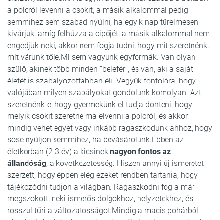
a polcról levenni a csokit, a másik alkalommal pedig
semmihez sem szabad nyúlni, ha egyik nap türelmesen
kivárjuk, amíg felhúzza a cipőjét, a másik alkalommal nem
engedjük neki, akkor nem fogja tudni, hogy mit szeretnénk,
mit várunk tőle.Mi sem vagyunk egyformák. Van olyan
szülő, akinek több minden “belefér”, és van, aki a saját
életét is szabályozottabban éli. Vegyük fontolóra, hogy
valójában milyen szabályokat gondolunk komolyan. Azt
szeretnénk-e, hogy gyermekünk el tudja dönteni, hogy
melyik csokit szeretné ma elvenni a polcról, és akkor
mindig vehet egyet vagy inkább ragaszkodunk ahhoz, hogy
sose nyúljon semmihez, ha bevásárolunk.Ebben az
életkorban (2-3 év) a kicsinek
nagyon fontos az
állandóság
, a következetesség. Hiszen annyi új ismeretet
szerzett, hogy éppen elég ezeket rendben tartania, hogy
tájékozódni tudjon a világban. Ragaszkodni fog a már
megszokott, neki ismerős dolgokhoz, helyzetekhez, és
rosszul tűri a változatosságot.Mindig a macis pohárból