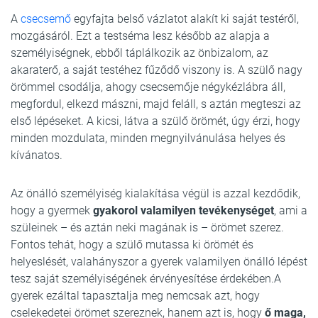
A
csecsemő
egyfajta belső vázlatot alakít ki saját testéről,
mozgásáról. Ezt a testséma lesz később az alapja a
személyiségnek, ebből táplálkozik az önbizalom, az
akaraterő, a saját testéhez fűződő viszony is. A szülő nagy
örömmel csodálja, ahogy csecsemője négykézlábra áll,
megfordul, elkezd mászni, majd feláll, s aztán megteszi az
első lépéseket. A kicsi, látva a szülő örömét, úgy érzi, hogy
minden mozdulata, minden megnyilvánulása helyes és
kívánatos.
Az önálló személyiség kialakítása végül is azzal kezdődik,
hogy a gyermek
gyakorol valamilyen tevékenységet
, ami a
szüleinek – és aztán neki magának is – örömet szerez.
Fontos tehát, hogy a szülő mutassa ki örömét és
helyeslését, valahányszor a gyerek valamilyen önálló lépést
tesz saját személyiségének érvényesítése érdekében.A
gyerek ezáltal tapasztalja meg nemcsak azt, hogy
cselekedetei örömet szereznek, hanem azt is, hogy
ő maga,