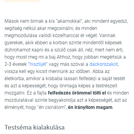
Mások nem bírnak a kis “akarnokkal”, aki mindent egyedül,
segítség nélkül akar megcsinálni, és minden
megmozdulása valódi közelharccal ér véget. Vannak
gyerekek, akik ebben a korban szinte mindentől képesek
dührohamot kapni és a szülő csak áll, néz, mert nem érti,
hogy most meg mi a baj.Ahhoz, hogy jobban megértsük a
2-3 évesek “
hisztijét
” vagy más szóval a
dackorszakot
,
vissza kell egy kicsit mennünk az időben. Abba az
életkorba, amikor a kisbaba lassan felfedezi a saját testét
és azt a képességét, hogy önmaga képes a testrészeit
mozgatni. Ez a fajta
felfedezés örömmel tölti el
és minden
mozdulatával szinte begyakorolja azt a képességét, azt az
élményét, hogy “én csinálom”,
én irányítom magam
.
Testséma kialakulása