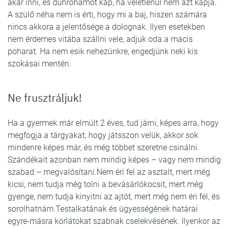
akar inni, és dührohamot kap, ha véletlenül nem azt kapja.
A szülő néha nem is érti, hogy mi a baj, hiszen számára
nincs akkora a jelentősége a dolognak. Ilyen esetekben
nem érdemes vitába szállni vele, adjuk oda a macis
poharat. Ha nem esik nehezünkre, engedjünk neki kis
szokásai mentén.
Ne frusztráljuk!
Ha a gyermek már elmúlt 2 éves, tud járni, képes arra, hogy
megfogja a tárgyakat, hogy játsszon velük, akkor sok
mindenre képes már, és még többet szeretne csinálni.
Szándékait azonban nem mindig képes – vagy nem mindig
szabad – megvalósítani.Nem éri fel az asztalt, mert még
kicsi, nem tudja még tolni a bevásárlókocsit, mert még
gyenge, nem tudja kinyitni az ajtót, mert még nem éri fel, és
sorolhatnám.Testalkatának és ügyességének határai
egyre-másra korlátokat szabnak cselekvésének. Ilyenkor az