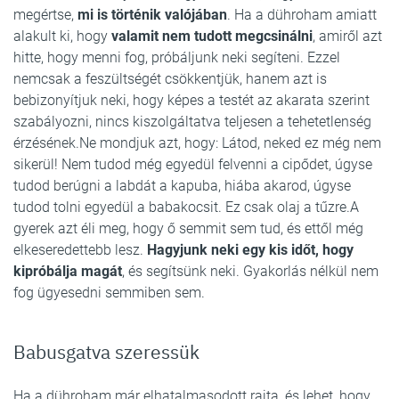
megértse,
mi is történik valójában
. Ha a dühroham amiatt
alakult ki, hogy
valamit nem tudott megcsinálni
, amiről azt
hitte, hogy menni fog, próbáljunk neki segíteni. Ezzel
nemcsak a feszültségét csökkentjük, hanem azt is
bebizonyítjuk neki, hogy képes a testét az akarata szerint
szabályozni, nincs kiszolgáltatva teljesen a tehetetlenség
érzésének.Ne mondjuk azt, hogy: Látod, neked ez még nem
sikerül! Nem tudod még egyedül felvenni a cipődet, úgyse
tudod berúgni a labdát a kapuba, hiába akarod, úgyse
tudod tolni egyedül a babakocsit. Ez csak olaj a tűzre.A
gyerek azt éli meg, hogy ő semmit sem tud, és ettől még
elkeseredettebb lesz.
Hagyjunk neki egy kis időt, hogy
kipróbálja magát
, és segítsünk neki. Gyakorlás nélkül nem
fog ügyesedni semmiben sem.
Babusgatva szeressük
Ha a dühroham már elhatalmasodott rajta, és lehet, hogy