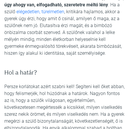
úgy ahogy van, elfogadható, szeretetre méltó lény
. Ha a
szülő
elégedetlen, türelmetlen
, kritikára hajlamos, akkor a
gyerek úgy érzi, hogy amit ő csinál, amilyen ő maga, az a
szülőnek nem jó. Elutasítva érzi magát, és a bimbózó
önbizalma csorbát szenved. A szülőnek valahol a lelke
mélyén mindig, minden életkorban helyeselnie kell
gyermeke énmegvalósító törekvéseit, akarata bimbózását,
hiszen így alakul ki identitása, saját személyisége.
Hol a határ?
Persze korlátokat azért szabni kell! Segíteni kell őket abban,
hogy felismerjék, hol húzódnak a határok. Nagyon fontos
az is, hogy a szülők világosan, egyértelműen,
következetesen megértessék a kicsikkel, milyen viselkedés
szerez nekik örömet, és milyen viselkedés nem. Ha a gyerek
megérzi a szülő bizonytalanságát, következetlenségét, ő is
elbizonytalanodik. Ha egyik alkalommal szabad a boltban