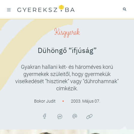
Kisgyerek
Dühöngő “ifjúság”
Gyakran hallani két- és hároméves korú
gyermekek szüleitől, hogy gyermekük
viselkedését "hisztinek" vagy "dührohamnak"
címkézik.
Bokor Judit
2003. Május 07.