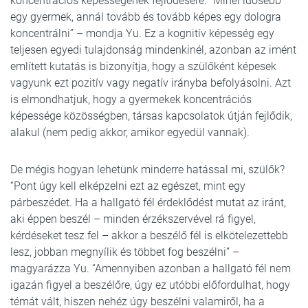
koncentrációs képességének fejlődésére. “Minél idősebb
egy gyermek, annál tovább és tovább képes egy dologra
koncentrálni” – mondja Yu. Ez a kognitív képesség egy
teljesen egyedi tulajdonság mindenkinél, azonban az imént
említett kutatás is bizonyítja, hogy a szülőként képesek
vagyunk ezt pozitív vagy negatív irányba befolyásolni. Azt
is elmondhatjuk, hogy a gyermekek koncentrációs
képessége közösségben, társas kapcsolatok útján fejlődik,
alakul (nem pedig akkor, amikor egyedül vannak).
De mégis hogyan lehetünk minderre hatással mi, szülők?
“Pont úgy kell elképzelni ezt az egészet, mint egy
párbeszédet. Ha a hallgató fél érdeklődést mutat az iránt,
aki éppen beszél – minden érzékszervével rá figyel,
kérdéseket tesz fel – akkor a beszélő fél is elkötelezettebb
lesz, jobban megnyílik és többet fog beszélni” –
magyarázza Yu. “Amennyiben azonban a hallgató fél nem
igazán figyel a beszélőre, úgy ez utóbbi előfordulhat, hogy
témát vált, hiszen nehéz úgy beszélni valamiről, ha a