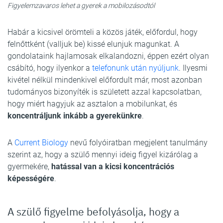
Figyelemzavaros lehet a gyerek a mobilozásodtól
Habár a kicsivel örömteli a közös játék, előfordul, hogy
felnőttként (valljuk be) kissé elunjuk magunkat. A
gondolataink hajlamosak elkalandozni, éppen ezért olyan
csábító, hogy ilyenkor a
telefonunk után nyúljunk
. Ilyesmi
kivétel nélkül mindenkivel előfordult már, most azonban
tudományos bizonyíték is született azzal kapcsolatban,
hogy miért hagyjuk az asztalon a mobilunkat, és
koncentráljunk inkább a gyerekünkre
.
A
Current Biology
nevű folyóiratban megjelent tanulmány
szerint az, hogy a szülő mennyi ideig figyel kizárólag a
gyermekére,
hatással van a kicsi koncentrációs
képességére
.
A szülő figyelme befolyásolja, hogy a