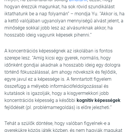
hogyan érezzük magunkat, ha sok rövid szundikálást
iktathatunk be a nap folyamán” – mondja Yu. “Akkor is, ha
a kettő valójában ugyanolyan mennyiségű alvást jelent, a
minősége sokkal jobb lesz az alvásunknak akkor, ha
hosszabb ideig vagyunk képesek pihenni.”
A koncentrációs képességnek az iskolában is fontos
szerepe lesz. “Amíg kicsi egy gyerek, normális, hogy
időnként gondjai akadnak a hosszabb ideig egy dologra
történő fókuszálással, ám ahogy növekszik és fejlődik,
egyre javul ez a képessége is. A fenntartott figyelem
összefügg a mélyebb információfeldolgozással és
kutatások is igazolják, hogy a kisgyermekkori jobb
koncentrációs képesség a későbbi
kognitív képességek
fejlődését (pl. problémamegoldás) is előre jelezheti.”
Tehát a szülők döntése, hogy valóban figyelnek-e a
gyerekükre közös játék közben, és nem hagyják magukat