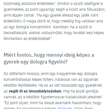
közönség abszolút érdektelen.” Amikor a szülő odafigyel a
gyermekére, az pont ugyanígy segíti a kicsit arra fókuszálni,
amit éppen csinál. “Ha egy gyerek elkezd egy játék iránt
érdeklődni, ő maga dönti el, hogy meddig fog valóban arra
az egy dologra koncentrálni. Azonban, ha a szülő is
becsatlakozik, sokkal valószínűbb, hogy tovább lesz képes
fenntartani az érdeklődését.”
Miért fontos, hogy mennyi ideig képes a
gyerek egy dologra figyelni?
Az időtartam hossza, amit egy kisgyermek egy dologra
koncentrálással képes tölteni, hatással van az agyának
későbbi fejlődésére. Ha ez az idő hosszabb egy gyereknél,
az
segíti őt az önszabályozásban
, míg ha ezzel gondjai
vannak, az a későbbi figyelemzavar kialakulását jelezheti.
“Ez pont olyan, mint ha össze akarnánk hasonlítani, hogy
milyen, ha zavartalanul sokáig
alhatunk
, azzal, hogy