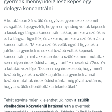
gyermek mennyi ideig lesz képes egy
dologra koncentrálni
A kutatásban 36 szülő és egyéves gyermekeik szemét
vizsgálták. Lejegyezték, hogy mennyi ideig voltak képesek
a kicsik egy tárgyra koncentrálni akkor, amikor a szülők is
ezt a tárgyat figyelték, és akkor is, amikor a szülők másra
koncentráltak. “Mikor a szülők velük együtt figyelték a
játékot, a gyerekek is sokkal tovább voltak képesek
koncentrálni, mint akkor, amikor a szülőket nem mutattak
semmilyen érdeklődést a tárgy iránt” – meséli
dr. Chen Yu
,
a kutatás vezetője. “De ami még érdekesebb, hogy minél
tovább figyeltek a szülők a játékra, a gyerekek annál
tovább mutattak érdeklődést iránta még jóval azután is,
hogy a szülők elfordították a tekintetüket.”
Tehát egyértelműen kijelenthetjük, hogy
a szülők
viselkedése közvetlenül hatással van
a gyermek