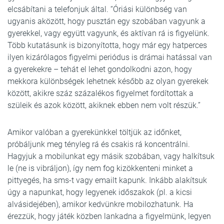
elcsábítani a telefonjuk által. “Óriási különbség van
ugyanis aközött, hogy pusztán egy szobában vagyunk a
gyerekkel, vagy együtt vagyunk, és aktívan rá is figyelünk.
Több kutatásunk is bizonyította, hogy már egy hatperces
ilyen kizárólagos figyelmi periódus is drámai hatással van
a gyerekekre – tehát el lehet gondolkodni azon, hogy
mekkora különbségek lehetnek később az olyan gyerekek
között, akikre száz százalékos figyelmet fordítottak a
szüleik és azok között, akiknek ebben nem volt részük.”
Amikor valóban a gyerekünkkel töltjük az időnket,
próbáljunk meg tényleg rá és csakis rá koncentrálni.
Hagyjuk a mobilunkat egy másik szobában, vagy halkítsuk
le (ne is vibráljon), így nem fog kizökkenteni minket a
pittyegés, ha sms-t vagy emailt kapunk. Inkább alakítsuk
úgy a napunkat, hogy legyenek időszakok (pl. a kicsi
alvásidejében), amikor kedvünkre mobilozhatunk. Ha
érezzük, hogy játék közben lankadna a figyelmünk, legyen