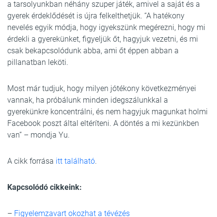
a tarsolyunkban néhány szuper játék, amivel a saját és a
gyerek érdeklődését is újra felkelthetjük. “A hatékony
nevelés egyik módja, hogy igyekszünk megérezni, hogy mi
érdekli a gyerekünket, figyeljük őt, hagyjuk vezetni, és mi
csak bekapcsolódunk abba, ami őt éppen abban a
pillanatban leköti.
Most már tudjuk, hogy milyen jótékony következményei
vannak, ha próbálunk minden idegszálunkkal a
gyerekünkre koncentrálni, és nem hagyjuk magunkat holmi
Facebook poszt által eltéríteni. A döntés a mi kezünkben
van” – mondja Yu.
A cikk forrása
itt található
.
Kapcsolódó cikkeink:
–
Figyelemzavart okozhat a tévézés