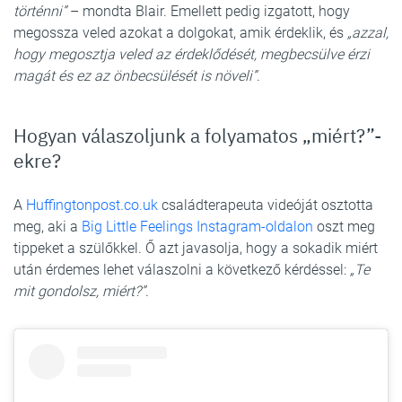
történni”
– mondta Blair. Emellett pedig izgatott, hogy
megossza veled azokat a dolgokat, amik érdeklik, és
„azzal,
hogy megosztja veled az érdeklődését, megbecsülve érzi
magát és ez az önbecsülését is növeli”
.
Hogyan válaszoljunk a folyamatos „miért?”-
ekre?
A
Huffingtonpost.co.uk
családterapeuta videóját osztotta
meg, aki a
Big Little Feelings Instagram-oldalon
oszt meg
tippeket a szülőkkel. Ő azt javasolja, hogy a sokadik miért
után érdemes lehet válaszolni a következő kérdéssel:
„Te
mit gondolsz, miért?”
.