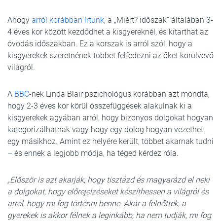
Ahogy
arról korábban írtunk
, a „Miért? időszak” általában 3-
4 éves kor között kezdődhet a kisgyereknél, és kitarthat az
óvodás időszakban. Ez a korszak is arról szól, hogy a
kisgyerekek szeretnének többet felfedezni az őket körülvevő
világról.
A
BBC
-nek Linda Blair pszichológus korábban azt mondta,
hogy 2-3 éves kor körül összefüggések alakulnak ki a
kisgyerekek agyában arról, hogy bizonyos dolgokat hogyan
kategorizálhatnak vagy hogy egy dolog hogyan vezethet
egy másikhoz. Amint ez helyére került, többet akarnak tudni
– és ennek a legjobb módja, ha téged kérdez róla.
„Először is azt akarják, hogy tisztázd és magyarázd el neki
a dolgokat, hogy előrejelzéseket készíthessen a világról és
arról, hogy mi fog történni benne. Akár a felnőttek, a
gyerekek is akkor félnek a leginkább, ha nem tudják, mi fog