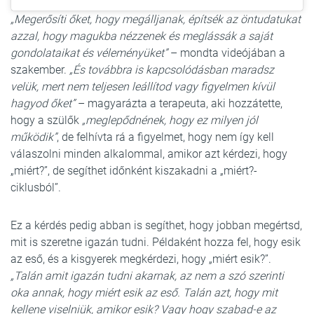
„Megerősíti őket, hogy megálljanak, építsék az öntudatukat
azzal, hogy magukba nézzenek és meglássák a saját
gondolataikat és véleményüket”
– mondta videójában a
szakember.
„És továbbra is kapcsolódásban maradsz
velük, mert nem teljesen leállítod vagy figyelmen kívül
hagyod őket”
– magyarázta a terapeuta, aki hozzátette,
hogy a szülők
„meglepődnének, hogy ez milyen jól
működik”
, de felhívta rá a figyelmet, hogy nem így kell
válaszolni minden alkalommal, amikor azt kérdezi, hogy
„miért?”, de segíthet időnként kiszakadni a „miért?-
ciklusból”.
Ez a kérdés pedig abban is segíthet, hogy jobban megértsd,
mit is szeretne igazán tudni. Példaként hozza fel, hogy esik
az eső, és a kisgyerek megkérdezi, hogy „miért esik?”.
„Talán amit igazán tudni akarnak, az nem a szó szerinti
oka annak, hogy miért esik az eső. Talán azt, hogy mit
kellene viselniük, amikor esik? Vagy hogy szabad-e az