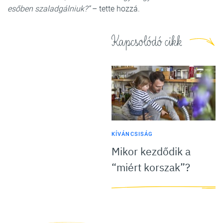
esőben szaladgálniuk?”
– tette hozzá.
Kapcsolódó cikk
KÍVÁNCSISÁG
Mikor kezdődik a
“miért korszak”?