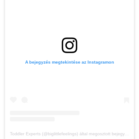
A bejegyzés megtekintése az Instagramon
Toddler Experts (@biglittlefeelings) által megosztott bejegyzés