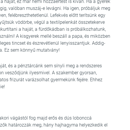
 a haját, ez már némi hozzáértést is kíván. Ha a gyerek
végig, valóban muszáj-e levágni. Ha igen, próbáljuk meg
n, felébreszthetetlenül. Lefekvés előtt terítsünk egy
 gyűjtsük vödörbe, végül a textilpelenkát összetekerve
gkurtítani a haját, a fürdőkádban is próbálkozhatunk,
sználni! A kisgyerek mellé beszáll a papa, és miközben
leges tincset és észrevétlenül lenyisszantjuk. Addig-
ura. Ez sem könnyű mutatvány!
haját, és a pénztárcánk sem sínyli meg a rendszeres
on vesződjünk ilyesmivel. A szakember gyorsan,
atos frizurát varázsolhat gyermekünk fejére. Ehhez
ie!
akori vágástól fog majd erős és dús lobonccá
nyezők határozzák meg, hány hajhagyma helyezkedik el