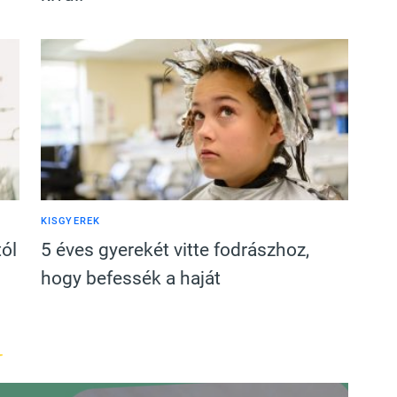
KISGYEREK
tól
5 éves gyerekét vitte fodrászhoz,
hogy befessék a haját