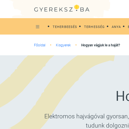
TEHERBEESÉS
TERHESSÉG
ANYA
Főoldal
Kisgyerek
Hogyan vágjuk le a haját?
Ho
Elektromos hajvágóval gyorsan,
tudunk dolgozni,