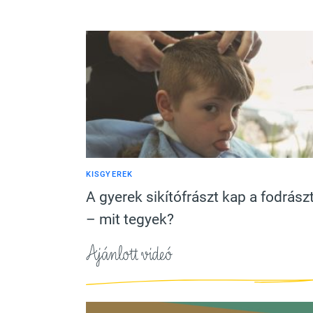
KISGYEREK
A gyerek sikítófrászt kap a fodrász
– mit tegyek?
Ajánlott videó