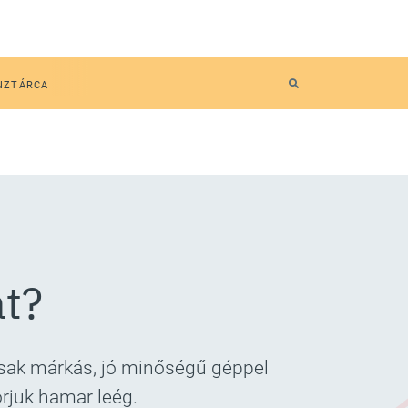
NZTÁRCA
át?
Csak márkás, jó minőségű géppel
orjuk hamar leég.