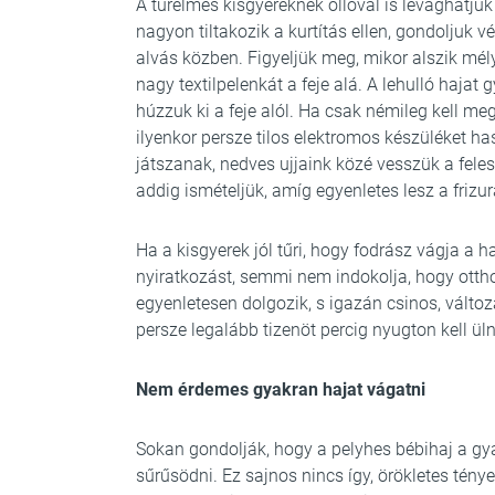
A türelmes kisgyereknek ollóval is levághatjuk
nagyon tiltakozik a kurtítás ellen, gondoljuk 
alvás közben. Figyeljük meg, mikor alszik mélye
nagy textilpelenkát a feje alá. A lehulló hajat
húzzuk ki a feje alól. Ha csak némileg kell me
ilyenkor persze tilos elektromos készüléket ha
játszanak, nedves ujjaink közé vesszük a feles
addig ismételjük, amíg egyenletes lesz a friz
Ha a kisgyerek jól tűri, hogy fodrász vágja a 
nyiratkozást, semmi nem indokolja, hogy otth
egyenletesen dolgozik, s igazán csinos, változ
persze legalább tizenöt percig nyugton kell üln
Nem érdemes gyakran hajat vágatni
Sokan gondolják, hogy a pelyhes bébihaj a gy
sűrűsödni. Ez sajnos nincs így, örökletes té