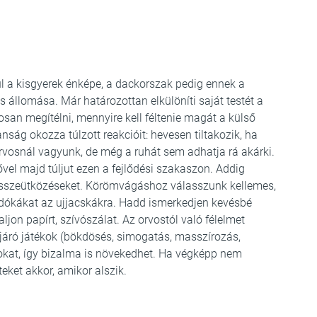
l a kisgyerek énképe, a dackorszak pedig ennek a
s állomása. Már határozottan elkülöníti saját testét a
san megítélni, mennyire kell féltenie magát a külső
anság okozza túlzott reakcióit: hevesen tiltakozik, ha
orvosnál vagyunk, de még a ruhát sem adhatja rá akárki.
el majd túljut ezen a fejlődési szakaszon. Addig
 összeütközéseket. Körömvágáshoz válasszunk kellemes,
ndókákat az ujjacskákra. Hadd ismerkedjen kevésbé
jon papírt, szívószálat. Az orvostól való félelmet
l járó játékok (bökdösés, simogatás, masszírozás,
atokat, így bizalma is növekedhet. Ha végképp nem
ket akkor, amikor alszik.