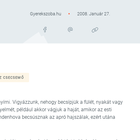
Gyerekszoba.hu
2008. Január 27.
Z CSECSEMŐ
yírni. Vigyázzunk, nehogy becsípjük a fülét, nyakát vagy
gyelmét, például akkor vágjuk a haját, amikor az esti
mindenhova becsúsznak az apró hajszálak, ezért utána