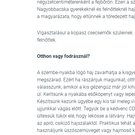
négyzetcentiméterenként a fejbőrön. Ezen a 
Nagyobbacska gyerekeknél és felnőtteknél ha
a magyarázata, hogy eltűnnek a töredezett ha
Vígasztalásul a kopasz csecsemők szüleinek: 
felnőttek.
Otthon vagy fodrásznál?
A szembe-nyakba lógó haj zavarhatja a kisgyer
megszárad. Ezért ha rászánjuk magunkat, otth
válasszunk, amikor a kis gézengúz már jól ki
ül. Kerítsünk a nyakába esőköpenyt vagy leped
Készítsünk kezünk ügyébe egy kis tál meleg vi
ujjunkkal vágás előtt. Tegyük be a kedvenc CD-
ültessük tükör elé, hogy lekösse a látvány. 
az apró, csikiző hajszálaktól. Praktikus tehát 
használjunk úszószemüveget vagy hajmosó kar