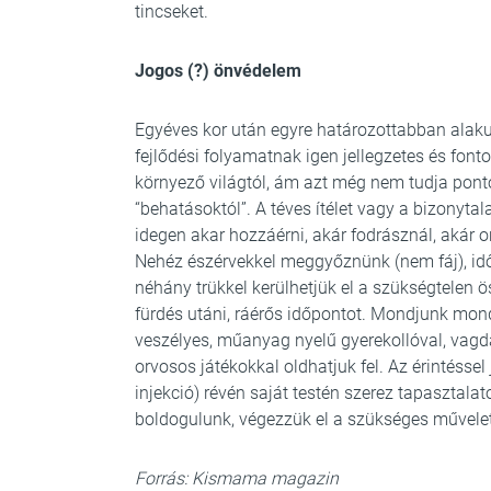
tincseket.
Jogos (?) önvédelem
Egyéves kor után egyre határozottabban alaku
fejlődési folyamatnak igen jellegzetes és fonto
környező világtól, ám azt még nem tudja ponto
“behatásoktól”. A téves ítélet vagy a bizonytal
idegen akar hozzáérni, akár fodrásznál, akár 
Nehéz észérvekkel meggyőznünk (nem fáj), időv
néhány trükkel kerülhetjük el a szükségtelen
fürdés utáni, ráérős időpontot. Mondjunk mo
veszélyes, műanyag nyelű gyerekollóval, vagdal
orvosos játékokkal oldhatjuk fel. Az érintésse
injekció) révén saját testén szerez tapasztal
boldogulunk, végezzük el a szükséges művelete
Forrás: Kismama magazin