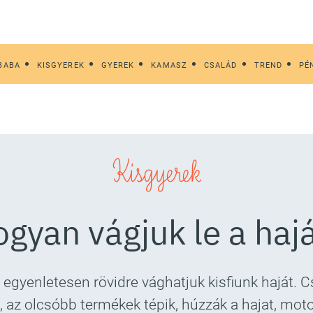
BABA
KISGYEREK
GYEREK
KAMASZ
CSALÁD
TREND
PÉ
Kisgyerek
gyan vágjuk le a haj
 egyenletesen rövidre vághatjuk kisfiunk haját. 
 az olcsóbb termékek tépik, húzzák a hajat, mot