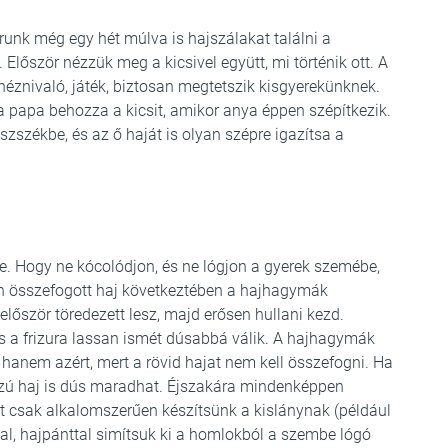
unk még egy hét múlva is hajszálakat találni a
 Először nézzük meg a kicsivel együtt, mi történik ott. A
éznivaló, játék, biztosan megtetszik kisgyerekünknek.
 a papa behozza a kicsit, amikor anya éppen szépítkezik.
szszékbe, és az ő haját is olyan szépre igazítsa a
e. Hogy ne kócolódjon, és ne lógjon a gyerek szemébe,
san összefogott haj következtében a hajhagymák
először töredezett lesz, majd erősen hullani kezd.
 és a frizura lassan ismét dúsabbá válik. A hajhagymák
 hanem azért, mert a rövid hajat nem kell összefogni. Ha
szú haj is dús maradhat. Éjszakára mindenképpen
yot csak alkalomszerűen készítsünk a kislánynak (például
al, hajpánttal simítsuk ki a homlokból a szembe lógó