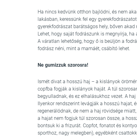
Ha nincs kedvünk otthon bajlódni, és nem akar
lakásban, keressünk fel egy gyerekfodrászatot.
gyerekfodrászat barátságos hely, bőven akad n
Lehet, hogy saját fodrászunk is megnyírja, ha
A váratlan lehetőség, hogy ő is beüljön a fodrá
fodrász néni, mint a mamáét, csábító lehet.
Ne gumizzuk szorosra!
Ismét divat a hosszú haj – a kislányok örömér
copfba fogják a kislányok haját. A túl szoro
begyulladnak, és ez elhalásukhoz vezet. A haj 
Ilyenkor rendszerint levágják a hosszú hajat,
regenerálódnak, de nem a haj rövidsége miatt,
a hajat nem fogjuk túl szorosan össze, a hos
bontsuk ki a frizurát. Copfot, fonatot és kont
sporthoz, nagy melegben), egyébként csattokk