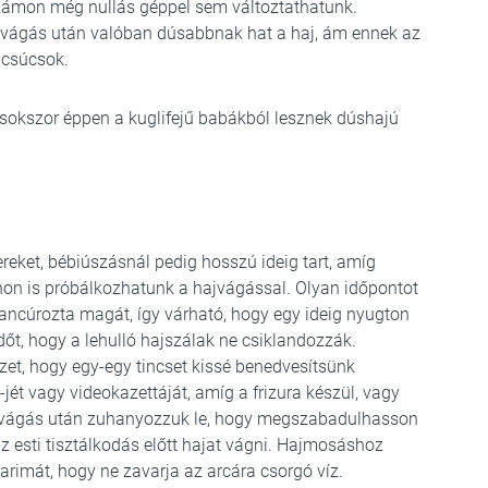
számon még nullás géppel sem változtathatunk.
jvágás után valóban dúsabbnak hat a haj, ám ennek az
jcsúcsok.
sokszor éppen a kuglifejű babákból lesznek dúshajú
eket, bébiúszásnál pedig hosszú ideig tart, amíg
on is próbálkozhatunk a hajvágással. Olyan időpontot
hancúrozta magát, így várható, hogy egy ideig nyugton
őt, hogy a lehulló hajszálak ne csiklandozzák.
zet, hogy egy-egy tincset kissé benedvesítsünk
jét vagy videokazettáját, amíg a frizura készül, vagy
Hajvágás után zuhanyozzuk le, hogy megszabadulhasson
az esti tisztálkodás előtt hajat vágni. Hajmosáshoz
imát, hogy ne zavarja az arcára csorgó víz.