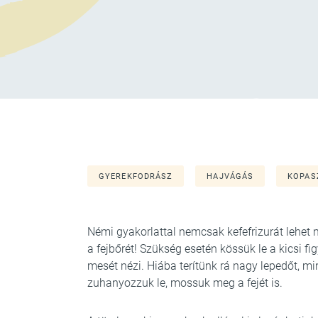
GYEREKFODRÁSZ
HAJVÁGÁS
KOPAS
Némi gyakorlattal nemcsak kefefrizurát lehet n
a fejbőrét! Szükség esetén kössük le a kicsi fi
mesét nézi. Hiába terítünk rá nagy lepedőt, 
zuhanyozzuk le, mossuk meg a fejét is.