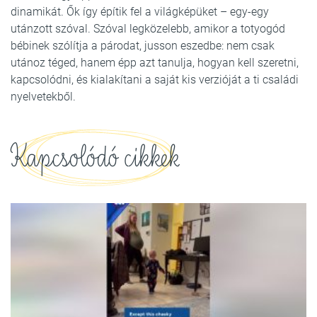
dinamikát. Ők így építik fel a világképüket – egy-egy
utánzott szóval. Szóval legközelebb, amikor a totyogód
bébinek szólítja a párodat, jusson eszedbe: nem csak
utánoz téged, hanem épp azt tanulja, hogyan kell szeretni,
kapcsolódni, és kialakítani a saját kis verzióját a ti családi
nyelvetekből.
Kapcsolódó cikkek