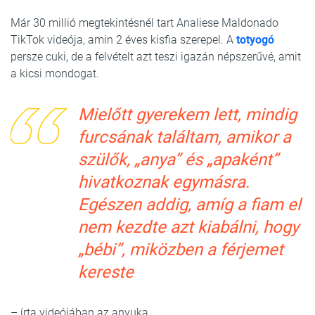
Már 30 millió megtekintésnél tart Analiese Maldonado
TikTok videója, amin 2 éves kisfia szerepel. A
totyogó
persze cuki, de a felvételt azt teszi igazán népszerűvé, amit
a kicsi mondogat.
Mielőtt gyerekem lett, mindig
furcsának találtam, amikor a
szülők, „anya” és „apaként”
hivatkoznak egymásra.
Egészen addig, amíg a fiam el
nem kezdte azt kiabálni, hogy
„bébi”, miközben a férjemet
kereste
– írta videójában az anyuka.