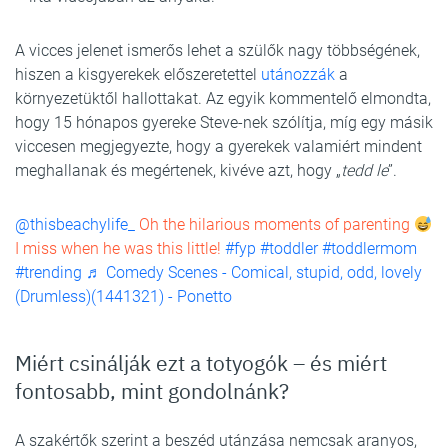
A vicces jelenet ismerős lehet a szülők nagy többségének,
hiszen a kisgyerekek előszeretettel
utánozzák
a
környezetüktől hallottakat. Az egyik kommentelő elmondta,
hogy 15 hónapos gyereke Steve-nek szólítja, míg egy másik
viccesen megjegyezte, hogy a gyerekek valamiért mindent
meghallanak és megértenek, kivéve azt, hogy „
tedd le
”.
@thisbeachylife_
Oh the hilarious moments of parenting
I miss when he was this little!
#fyp
#toddler
#toddlermom
#trending
♬ Comedy Scenes - Comical, stupid, odd, lovely
(Drumless)(1441321) - Ponetto
Miért csinálják ezt a totyogók – és miért
fontosabb, mint gondolnánk?
A szakértők szerint a beszéd utánzása nemcsak aranyos,