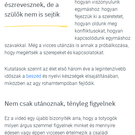
hogyan viszonyulunk
észrevesznek, de a
egymáshoz: hogyan
szülők nem is sejtik
fejezzük ki a szeretetet,
hogyan oldunk meg
konfliktusokat, hogyan
kapcsolódunk egymáshoz
szavakkal. Még a vicces utánzás is annak a próbálkozása,
hogy megértsék a szerepeket és kapcsolatokat.
Kutatások szerint az élet első három éve a legintenzívebb
időszak a
beszéd
és nyelvi készségek elsajátításában,
miközben az agy rohamtempóban fejlődik.
Nem csak utánoznak, tényleg figyelnek
Ez a videó egy újabb bizonyíték arra, hogy a totyogók
milyen árgus szemmel figyelnek minket és mennyire
édesen vagy éppen viccesen értelmezik a családi