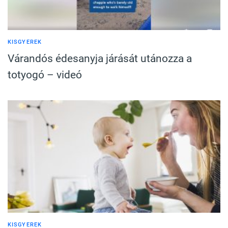
KISGYEREK
Várandós édesanyja járását utánozza a
totyogó – videó
KISGYEREK