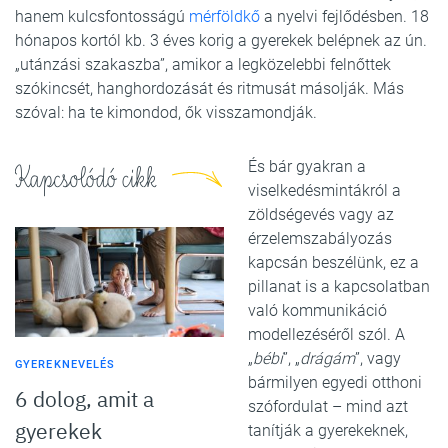
hanem kulcsfontosságú
mérföldkő
a nyelvi fejlődésben. 18
hónapos kortól kb. 3 éves korig a gyerekek belépnek az ún.
„utánzási szakaszba”, amikor a legközelebbi felnőttek
szókincsét, hanghordozását és ritmusát másolják. Más
szóval: ha te kimondod, ők visszamondják.
És bár gyakran a
Kapcsolódó cikk
viselkedésmintákról a
zöldségevés vagy az
érzelemszabályozás
kapcsán beszélünk, ez a
pillanat is a kapcsolatban
való kommunikáció
modellezéséről szól. A
„
bébi
”, „
drágám
”, vagy
GYEREKNEVELÉS
bármilyen egyedi otthoni
6 dolog, amit a
szófordulat – mind azt
gyerekek
tanítják a gyerekeknek,