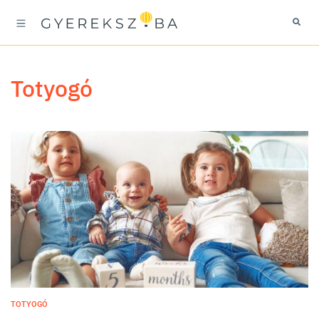
totyogó
TOTYOGÓ