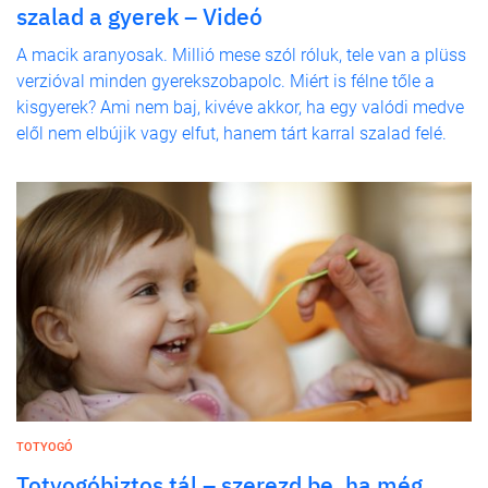
szalad a gyerek – Videó
A macik aranyosak. Millió mese szól róluk, tele van a plüss
verzióval minden gyerekszobapolc. Miért is félne tőle a
kisgyerek? Ami nem baj, kivéve akkor, ha egy valódi medve
elől nem elbújik vagy elfut, hanem tárt karral szalad felé.
TOTYOGÓ
Totyogóbiztos tál – szerezd be, ha még