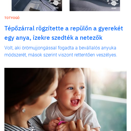
TOTYOGÓ
Tépőzárral rögzítette a repülőn a gyerekét
egy anya, ízekre szedték a netezők
Volt, aki örömujjongással fogadta a bevállalós anyuka
módszerét, mások szerint viszont rettentően veszélyes.