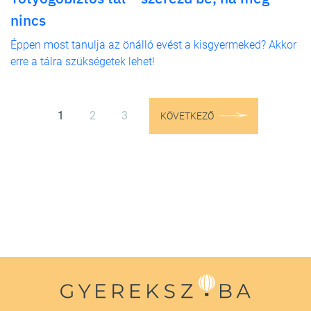
nincs
Éppen most tanulja az önálló evést a kisgyermeked? Akkor
erre a tálra szükségetek lehet!
1
2
3
KÖVETKEZŐ