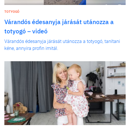
TOTYOGÓ
Várandós édesanyja járását utánozza a
totyogó – videó
Várandós édesanyja járását utánozza a totyogó, tanítani
kéne, annyira profin imitál.