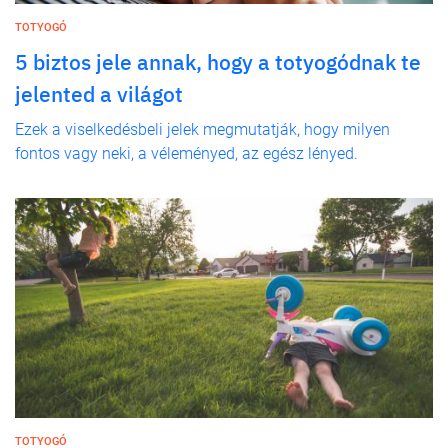
TOTYOGÓ
5 biztos jele annak, hogy a totyogódnak te
jelented a világot
Ezek a viselkedésbeli jelek megmutatják, hogy milyen
fontos vagy neki, a véleményed, az egész lényed.
TOTYOGÓ