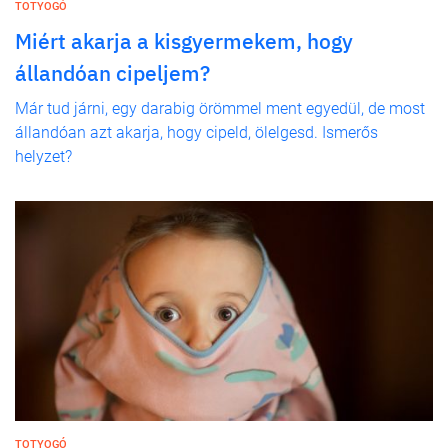
TOTYOGÓ
Miért akarja a kisgyermekem, hogy
állandóan cipeljem?
Már tud járni, egy darabig örömmel ment egyedül, de most
állandóan azt akarja, hogy cipeld, ölelgesd. Ismerős
helyzet?
TOTYOGÓ