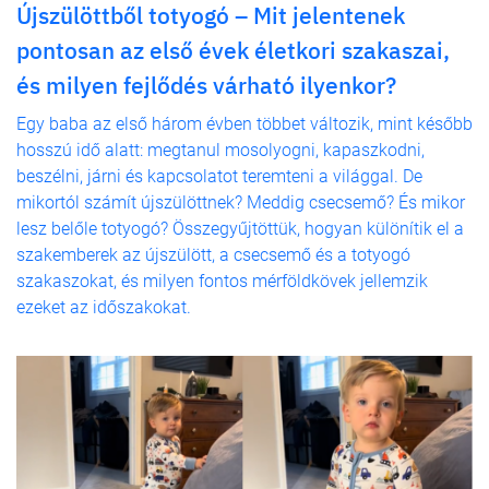
Újszülöttből totyogó – Mit jelentenek
pontosan az első évek életkori szakaszai,
és milyen fejlődés várható ilyenkor?
Egy baba az első három évben többet változik, mint később
hosszú idő alatt: megtanul mosolyogni, kapaszkodni,
beszélni, járni és kapcsolatot teremteni a világgal. De
mikortól számít újszülöttnek? Meddig csecsemő? És mikor
lesz belőle totyogó? Összegyűjtöttük, hogyan különítik el a
szakemberek az újszülött, a csecsemő és a totyogó
szakaszokat, és milyen fontos mérföldkövek jellemzik
ezeket az időszakokat.