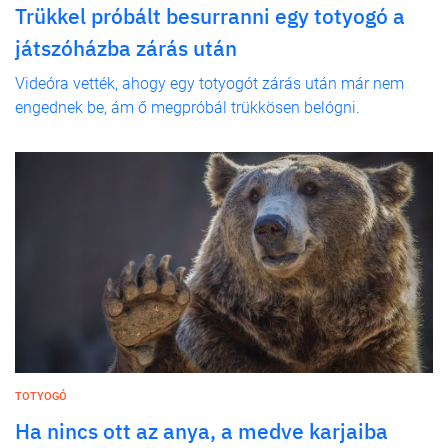
Trükkel próbált besurranni egy totyogó a
játszóházba zárás után
Videóra vették, ahogy egy totyogót zárás után már nem
engednek be, ám ő megpróbál trükkösen belógni.
TOTYOGÓ
Ha nincs ott az anya, a medve karjaiba