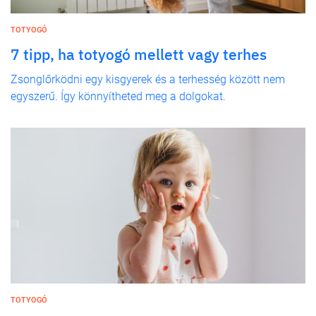
TOTYOGÓ
7 tipp, ha totyogó mellett vagy terhes
Zsonglőrködni egy kisgyerek és a terhesség között nem
egyszerű. Így könnyítheted meg a dolgokat.
TOTYOGÓ