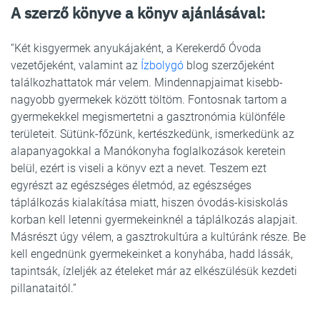
A szerző könyve a könyv ajánlásával:
“Két kisgyermek anyukájaként, a Kerekerdő Óvoda
vezetőjeként, valamint az
Ízbolygó
blog szerzőjeként
találkozhattatok már velem. Mindennapjaimat kisebb-
nagyobb gyermekek között töltöm. Fontosnak tartom a
gyermekekkel megismertetni a gasztronómia különféle
területeit. Sütünk-főzünk, kertészkedünk, ismerkedünk az
alapanyagokkal a Manókonyha foglalkozások keretein
belül, ezért is viseli a könyv ezt a nevet. Teszem ezt
egyrészt az egészséges életmód, az egészséges
táplálkozás kialakítása miatt, hiszen óvodás-kisiskolás
korban kell letenni gyermekeinknél a táplálkozás alapjait.
Másrészt úgy vélem, a gasztrokultúra a kultúránk része. Be
kell engednünk gyermekeinket a konyhába, hadd lássák,
tapintsák, ízleljék az ételeket már az elkészülésük kezdeti
pillanataitól.”