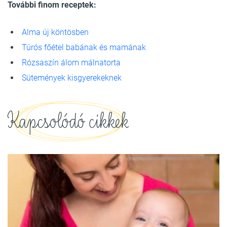
További finom receptek:
Alma új köntösben
Túrós főétel babának és mamának
Rózsaszín álom málnatorta
Sütemények kisgyerekeknek
Kapcsolódó cikkek