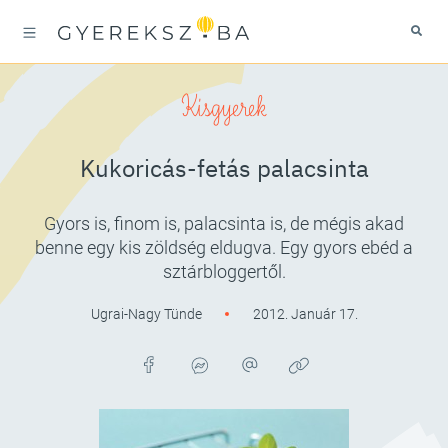
Kisgyerek
Kukoricás-fetás palacsinta
Gyors is, finom is, palacsinta is, de mégis akad
benne egy kis zöldség eldugva. Egy gyors ebéd a
sztárbloggertől.
Ugrai-Nagy Tünde
2012. Január 17.