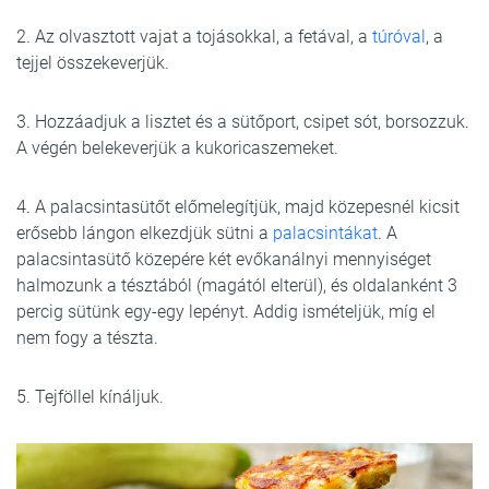
2. Az olvasztott vajat a tojásokkal, a fetával, a
túróval
, a
tejjel összekeverjük.
3. Hozzáadjuk a lisztet és a sütőport, csipet sót, borsozzuk.
A végén belekeverjük a kukoricaszemeket.
4. A palacsintasütőt előmelegítjük, majd közepesnél kicsit
erősebb lángon elkezdjük sütni a
palacsintákat
. A
palacsintasütő közepére két evőkanálnyi mennyiséget
halmozunk a tésztából (magától elterül), és oldalanként 3
percig sütünk egy-egy lepényt. Addig ismételjük, míg el
nem fogy a tészta.
5. Tejföllel kínáljuk.