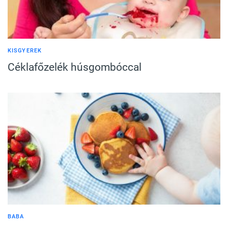
KISGYEREK
Céklafőzelék húsgombóccal
BABA