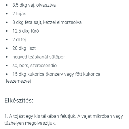
3,5 dkg vaj, olvasztva
2 tojás
8 dkg feta sajt, kézzel elmorzsolva
12,5 dkg túró
2 dl tej
20 dkg liszt
negyed teáskanál sütőpor
só, bors, szerecsendió
15 dkg kukorica (konzerv vagy főtt kukorica
leszemezve)
Elkészítés:
1. A tojást egy kis tálkában felütjük. A vajat mikróban vagy
tűzhelyen megolvasztjuk.