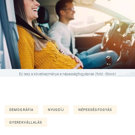
Ez lesz a következménye a népességfogyásnak (fotó: iStock)
DEMOGRÁFIA
NYUGDÍJ
NÉPESSÉGFOGYÁS
GYEREKVÁLLALÁS