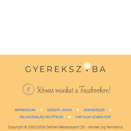
seconds
of
1
minute,
38
seconds
Kövess minket a Facebookon!
IMPRESSZUM
SZERZŐI JOGOK
ADATKEZELÉS
FELHASZNÁLÁSI FELTÉTELEK
TARTALMI SZABÁLYZAT
Copyright © 2002-2026 Central Médiacsoport Zrt. - Minden jog fenntartva.