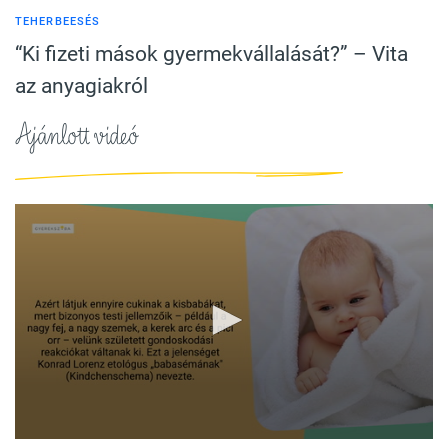
TEHERBEESÉS
“Ki fizeti mások gyermekvállalását?” – Vita
az anyagiakról
Ajánlott videó
0