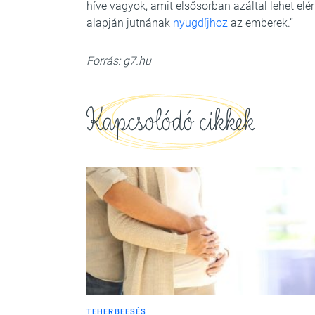
híve vagyok, amit elsősorban azáltal lehet el
alapján jutnának
nyugdíjhoz
az emberek.”
Forrás: g7.hu
Kapcsolódó cikkek
TEHERBEESÉS