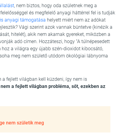
llalást
, nem biztos, hogy oda születnek meg a
felelősséggel és megfelelő anyagi háttérrel fel is tudják
és anyagi támogatása
helyett miért nem az adókat
jlesztik? Vági szerint azok vannak büntetve (kinézik a
sát, hitelét), akik nem akarnak gyereket, miközben a
lvonják adó címen. Hozzáteszi, hogy “A túlnépesedett
 hoz a világra egy újabb szén-dioxidot kibocsátó,
 soha meg nem születő utódom ökológiai lábnyoma
a fejlett világban kell küzdeni, így nem is
nem a fejlett világban probléma, sőt, ezekben az
ége nem születik meg