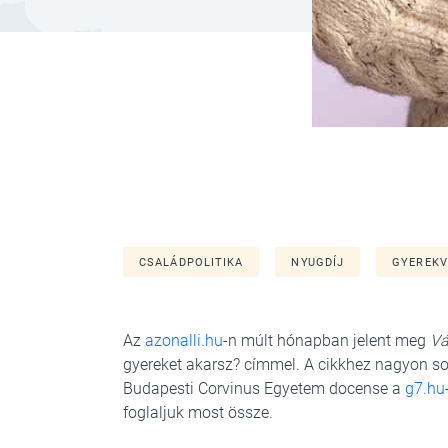
CSALÁDPOLITIKA
NYUGDÍJ
GYEREKV
Az
azonalli.hu
-n múlt hónapban jelent meg
Vá
gyereket akarsz? címmel. A cikkhez nagyon so
Budapesti Corvinus Egyetem docense a
g7.hu
foglaljuk most össze.