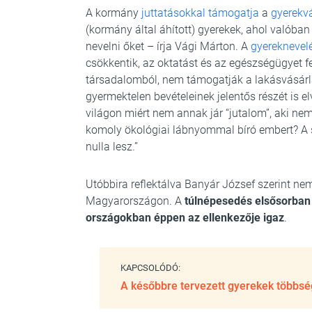
A kormány
juttatásokkal támogatja
a
gyerekvá
(kormány által áhított) gyerekek, ahol valóban 
nevelni őket – írja Vági Márton. A
gyereknevel
csökkentik, az oktatást és az egészségügyet fe
társadalomból, nem támogatják a lakásvásárlá
gyermektelen bevételeinek jelentős részét is e
világon miért nem annak jár “jutalom”, aki nem
komoly ökológiai lábnyommal bíró embert? A
nulla lesz.”
Utóbbira reflektálva Banyár József szerint nem 
Magyarországon. A
túlnépesedés elsősorban 
országokban éppen az ellenkezője igaz
.
KAPCSOLÓDÓ:
A későbbre tervezett gyerekek többs