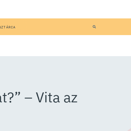
NZTÁRCA
t?” – Vita az