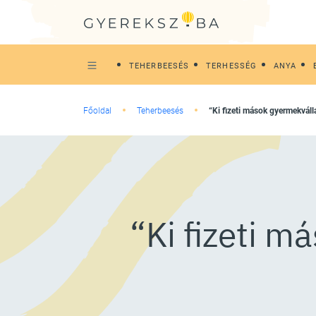
TEHERBEESÉS
TERHESSÉG
ANYA
Főoldal
Teherbeesés
“Ki fizeti mások gyermekvál
“Ki fizeti m