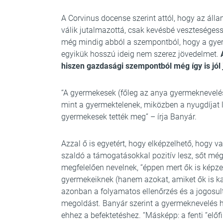
A Corvinus docense szerint attól, hogy az áll
válik jutalmazottá, csak kevésbé veszteséges
még mindig abból a szempontból, hogy a gyerekr
egyikük hosszú ideig nem szerez jövedelmet.
A
hiszen gazdasági szempontból még így is jól
“A gyermekesek (főleg az anya gyermeknevelés
mint a gyermektelenek, miközben a nyugdíjat 
gyermekesek tették meg” – írja Banyár.
Azzal ő is egyetért, hogy elképzelhető, hogy va
szaldó a támogatásokkal pozitív lesz, sőt még
megfelelően nevelnek, “éppen mert ők is képz
gyermekeiknek (hanem azokat, amiket ők is kap
azonban a folyamatos ellenőrzés és a jogosu
megoldást. Banyár szerint a gyermeknevelés 
ehhez a befektetéshez. “Másképp: a fenti “előf