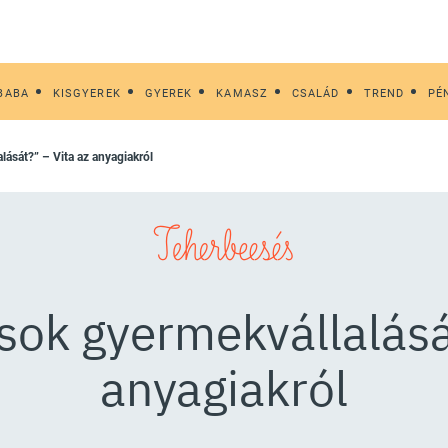
BABA
KISGYEREK
GYEREK
KAMASZ
CSALÁD
TREND
PÉ
lalását?” – Vita az anyagiakról
Teherbeesés
ások gyermekvállalásá
anyagiakról