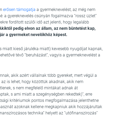
am
erősen támogatja
a gyermeknevelést, az még nem
sé: a gyereknevelés csúnyán fogalmazva “rossz üzlet”
e fordított szülői idő azt jelenti, hogy legalább
kiktől pedig elvon az állam, az nem büntetést kap,
 jár a gyermeket nevelőkhöz képest.
 miatt kieső járuléka miatt) kevesebb nyugdíjat kapnak,
lehetővé tévő “beruházást”, vagyis a gyermeknevelést a
nnak, akik azért vállalnak több gyereket, mert végül a
 az is lehet, hogy közöttük akadnak, akik nem
etlenek, s nem megfelelő mintákat adnak át
tak, s ami miatt a szegénységben rekedtek)”, erre
ltsági kritériumok pontos megfogalmazása jelenthetne
hasznát azoknak kellene megkapniuk akik hozzájárultak
inanszírozásos technika” helyett az “utófinanszírozás”