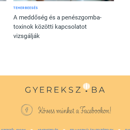
TEHERBEESÉS
A meddőség és a penészgomba-
toxinok közötti kapcsolatot
vizsgálják
Kövess minket a Facebookon!