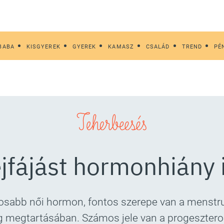
BABA
KISGYEREK
GYEREK
KAMASZ
CSALÁD
TREND
PÉ
Teherbeesés
ejfájást hormonhiány 
tosabb női hormon, fontos szerepe van a menstr
 megtartásában. Számos jele van a progesztero