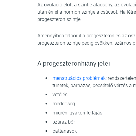
Az ovuláció előtt a szintje alacsony, az ovulá
után éri el a hormon szintje a csúcsot. Ha létr
progeszteron szintje.
Amennyiben felborul a progeszteron és az öszt
progeszteron szintje pedig csökken, számos 
A progeszteronhiány jelei
menstruációs problémák
: rendszertele
tünetek, barnázás, pecsételő vérzés a 
vetélés
meddőség
migrén, gyakori fejfájás
száraz bőr
pattanások