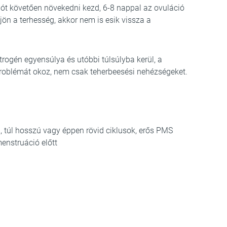
ciót követően növekedni kezd, 6-8 nappal az ovuláció
ejön a terhesség, akkor nem is esik vissza a
rogén egyensúlya és utóbbi túlsúlyba kerül, a
problémát okoz, nem csak teherbeesési nehézségeket.
n, túl hosszú vagy éppen rövid ciklusok, erős PMS
menstruáció előtt