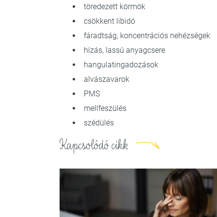
töredezett körmök
csökkent libidó
fáradtság, koncentrációs nehézségek
hízás, lassú anyagcsere
hangulatingadozások
alvászavarok
PMS
mellfeszülés
szédülés
Kapcsolódó cikk