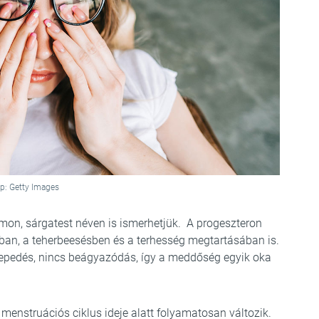
p: Getty Images
mon, sárgatest néven is ismerhetjük. A progeszteron
an, a teherbeesésben és a terhesség megtartásában is.
epedés, nincs beágyazódás, így a meddőség egyik oka
menstruációs ciklus ideje alatt folyamatosan változik.