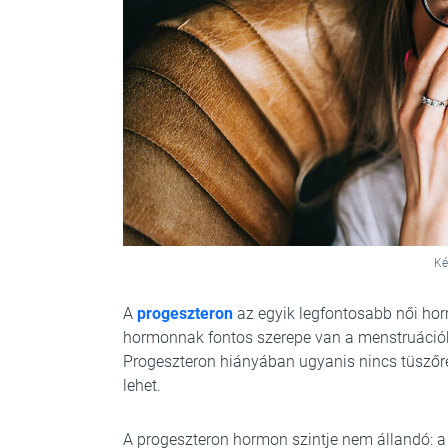
Ké
A
progeszteron
az egyik legfontosabb női hor
hormonnak fontos szerepe van a menstruációb
Progeszteron hiányában ugyanis nincs tüszőr
lehet.
A progeszteron hormon szintje nem állandó: a 