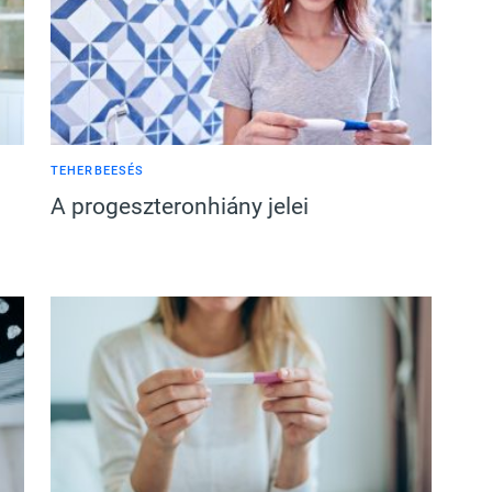
TEHERBEESÉS
A progeszteronhiány jelei