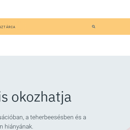
NZTÁRCA
is okozhatja
uációban, a teherbeesésben és a
n hiányának.