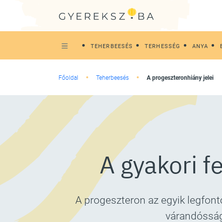
TEHERBEESÉS
TERHESSÉG
ANYA
Főoldal
Teherbeesés
A progeszteronhiány jelei
A gyakori f
A progeszteron az egyik legfon
várandósság