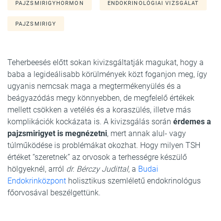
PAJZSMIRIGYHORMON
ENDOKRINOLÓGIAI VIZSGÁLAT
PAJZSMIRIGY
Teherbeesés előtt sokan kivizsgáltatják magukat, hogy a
baba a legideálisabb körülmények közt foganjon meg, így
ugyanis nemcsak maga a megtermékenyülés és a
beágyazódás megy könnyebben, de megfelelő értékek
mellett csökken a vetélés és a koraszülés, illetve más
komplikációk kockázata is. A kivizsgálás során
érdemes a
pajzsmirigyet is megnézetni
, mert annak alul- vagy
túlműködése is problémákat okozhat. Hogy milyen TSH
értéket “szeretnek” az orvosok a terhességre készülő
hölgyeknél, arról
dr. Bérczy Judittal
, a
Budai
Endokrinközpont
holisztikus szemléletű endokrinológus
főorvosával beszélgettünk.