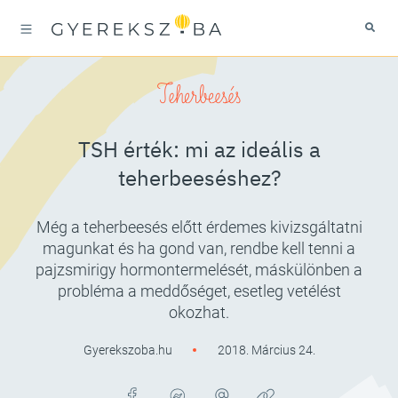
Teherbeesés
TSH érték: mi az ideális a
teherbeeséshez?
Még a teherbeesés előtt érdemes kivizsgáltatni
magunkat és ha gond van, rendbe kell tenni a
pajzsmirigy hormontermelését, máskülönben a
probléma a meddőséget, esetleg vetélést
okozhat.
Gyerekszoba.hu
2018. Március 24.