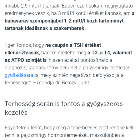
inkább 2,5 mIU/l-t tartják. Éppen ezért sokan megnyugtató
eredménynek veszik, ha 3 mIU/l körüli értéket kapnak, ám
a
babavárás szempontjából 1-2 mIU/l közti tartományt
tartanak ideálisnak a szakemberek.
“Igen fontos, hogy
ne csupán a TSH értéket
ellenőriztessük
, hanem mellette még
a T3, a T4, valamint
az ATPO szintjét is
, hiszen ezáltal pontosítható a
diagnózis, ráadásul fény derülhet a pajzsmirigy esetleges
gyulladására
is, mely szintén negatívan befolyásolja a
terhességet” – mondja dr. Bérczy Judit.
Terhesség során is fontos a gyógyszeres
kezelés
Egyértelmű tehát, hogy még a teherbeesés előtt rendbe kell
tenni a pajzsmirigy hormontermelését, máskülönben a