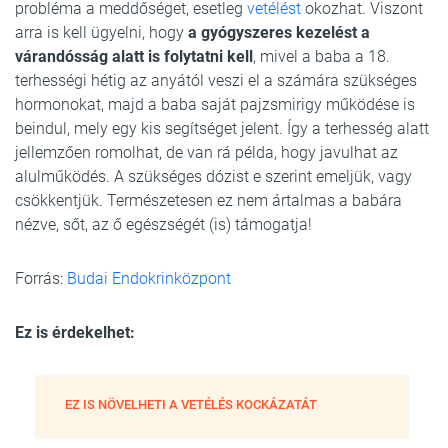
probléma a meddőséget, esetleg
vetélést
okozhat. Viszont
arra is kell ügyelni, hogy
a gyógyszeres kezelést a
várandósság alatt is folytatni kell
, mivel a baba a 18.
terhességi hétig az anyától veszi el a számára szükséges
hormonokat, majd a baba saját pajzsmirigy működése is
beindul, mely egy kis segítséget jelent. Így a terhesség alatt
jellemzően romolhat, de van rá példa, hogy javulhat az
alulműködés. A szükséges dózist e szerint emeljük, vagy
csökkentjük. Természetesen ez nem ártalmas a babára
nézve, sőt, az ő egészségét (is) támogatja!
Forrás:
Budai Endokrinközpont
Ez is érdekelhet:
EZ IS NÖVELHETI A VETÉLÉS KOCKÁZATÁT