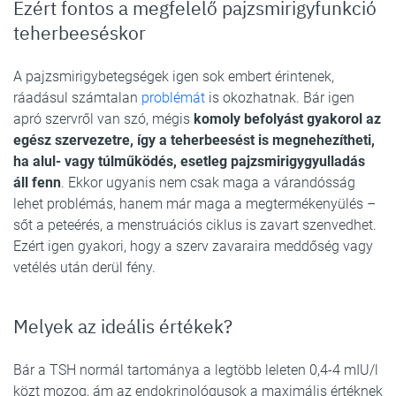
Ezért fontos a megfelelő pajzsmirigyfunkció
teherbeeséskor
A pajzsmirigybetegségek igen sok embert érintenek,
ráadásul számtalan
problémát
is okozhatnak. Bár igen
apró szervről van szó, mégis
komoly befolyást gyakorol az
egész szervezetre, így a teherbeesést is megnehezítheti,
ha alul- vagy túlműködés, esetleg pajzsmirigygyulladás
áll fenn
. Ekkor ugyanis nem csak maga a várandósság
lehet problémás, hanem már maga a megtermékenyülés –
sőt a peteérés, a menstruációs ciklus is zavart szenvedhet.
Ezért igen gyakori, hogy a szerv zavaraira meddőség vagy
vetélés után derül fény.
Melyek az ideális értékek?
Bár a TSH normál tartománya a legtöbb leleten 0,4-4 mIU/l
közt mozog, ám az endokrinológusok a maximális értéknek