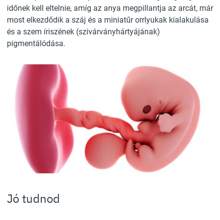
időnek kell eltelnie, amíg az anya megpillantja az arcát, már
most elkezdődik a száj és a miniatűr orrlyukak kialakulása
és a szem íriszének (szivárványhártyájának)
pigmentálódása.
Jó tudnod