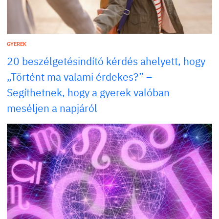
GYEREK
20 beszélgetésindító kérdés ahelyett, hogy
„Történt ma valami érdekes?” –
Segíthetnek, hogy a gyerek valóban
meséljen a napjáról