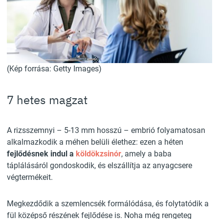
(Kép forrása: Getty Images)
7 hetes magzat
A rizsszemnyi – 5-13 mm hosszú – embrió folyamatosan
alkalmazkodik a méhen belüli élethez: ezen a héten
fejlődésnek indul a
köldökzsinór
, amely a baba
táplálásáról gondoskodik, és elszállítja az anyagcsere
végtermékeit.
Megkezdődik a szemlencsék formálódása, és folytatódik a
fül középső részének fejlődése is. Noha még rengeteg