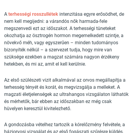
A
terhességi rosszullétek
intenzitása egyre erősödhet, de
nem kell megijedni: a várandós nők harmada-fele
megszenvedi ezt az időszakot. A terhességi tüneteket
okozhatja az ösztrogén hormon megemelkedett szintje, a
növekvő méh, vagy egyszerűen – minden tudományos
bizonyíték nélkül – a szervezet tudja, hogy mire van
szüksége ezekben a magzat számára nagyon érzékeny
hetekben, és mi az, amit el kell kerülnie.
Az első szülészeti vizit alkalmával az orvos megállapítja a
terhesség tényét és korát, és megvizsgálja a melleket. A
magzati életjelenségek az ultrahangos vizsgálaton láthatók
és mérhetők, bár ebben az időszakban ez még csak
hüvelyen keresztül kivitelezhető.
A gondozásba vételhez tartozik a kórelőzmény felvétele, a
háziorvosi vizsgálat és az első fogászati szűrésre küldés,