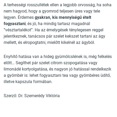
A terhességi rosszullétek ellen a legjobb orvosság, ha soha
nem hagyod, hogy a gyomrod teljesen üres vagy tele
legyen. Érdemes
gyakran, kis mennyiségű ételt
fogyasztani
, és jó, ha mindig tartasz magadnál
“vésztartalékot”. Ha az émelygések ténylegesen reggel
jelentkeznek, tanácsos pár szelet kekszet tartani az ágy
mellett, és elropogtatni, mielőtt kikelnél az ágyból.
Enyhítő hatása van a hideg gyümölcslének is, még felkelés
előtt… Segíthet pár szelet citrom szopogatása vagy
limonádé kortyolgatása, és nagyon jó hatással rendelkezik
a gyömbér is: lehet fogyasztani tea vagy gyömbéres üdítő,
illetve kapszula formában.
Szerző: Dr. Szemerédy Viktória