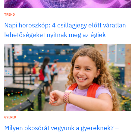
TREND
Napi horoszkóp: 4 csillagjegy előtt váratlan
lehetőségeket nyitnak meg az égiek
GYEREK
Milyen okosórát vegyünk a gyereknek? –