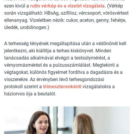
ezen kívül a
rutin vérkép és a vizelet vizsgálata
. (Vérkép
során vizsgálható: HBsAg, szifilisz, vércsoport, vörösvértest
ellenanyag. Vizeletben nézik: cukor, aceton, genny, fehérje,
üledék, urobilinogen.)
A terhesség tényének megállapítása után a védőnőnél kell
jelentkezni, aki kiállítja a terhes kiskönyvet. Minden
tanácsadás alkalmával elvégzi a testsúlymérést, a
vérnyomásmérést és a pulzusszámlálást. Megtekinti a
végtagokat, különös figyelmet fordítva a dagadásra és a
visszerekre. Az érvényben lévő terhesgondozási
protokoll szerint a
trimeszterenkénti
vizsgálatokra a
háziorvos írja a beutalót.