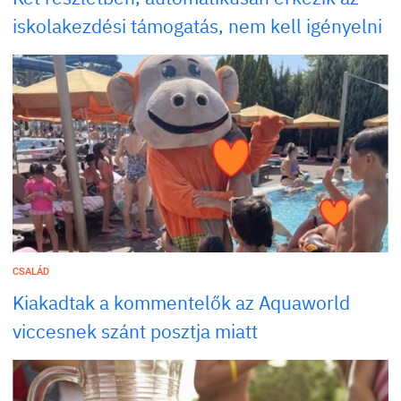
iskolakezdési támogatás, nem kell igényelni
CSALÁD
Kiakadtak a kommentelők az Aquaworld
viccesnek szánt posztja miatt