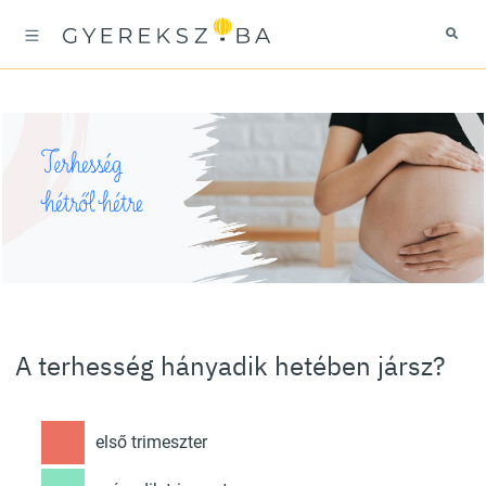
Terhesség
hétről hétre
A terhesség hányadik hetében jársz?
első trimeszter