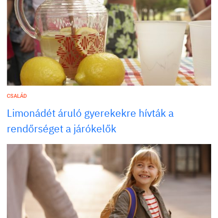
CSALÁD
Limonádét áruló gyerekekre hívták a
rendőrséget a járókelők